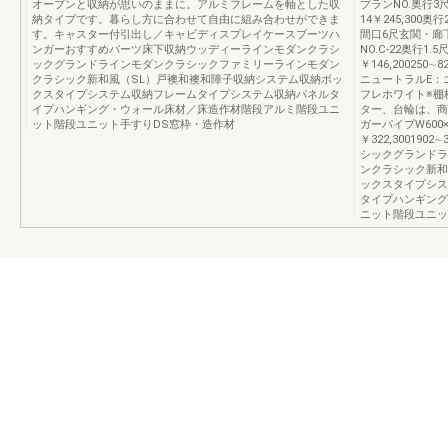
オープンと収納が思いのままに。アルミフレームを軸とした収
プランNO.奥行3尺
納タイプです。暮らし方に合わせて自由に組み合わせができま
14￥245,300奥
す。キャスター付引出し／キャビディスプレイケースブーツハ
間口6尺玄関・廊下プ
ンガーおすすめパーツ床下収納ウッディーラインモダンクラシ
NO.C-22奥行1.5
ックグランドラインモダンクラシックファミリーラインモダン
￥146,200250
クラシック新和風（SL）戸襖和襖和障子収納システム収納ボッ
ニュートラルE：
クスタイプシステム収納フレームタイプシステム収納パネルタ
フレホワイト※棚
イプハンギング・ウォール床材／床造作材階段アルミ階段ユニ
ター、台輪は、商
ット階段ユニット手すりDS窓枠・造作材
ガーパイプW600×2
￥322,30019
シックグランドラ
ンクラシック新和
ックスタイプシス
タイプハンギング
ニット階段ユニッ