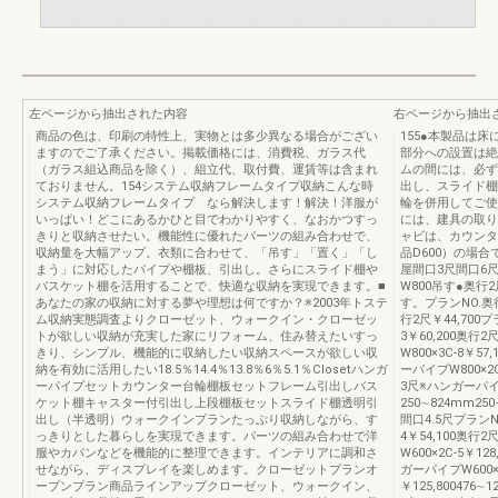
左ページから抽出された内容
右ページから抽出
商品の色は、印刷の特性上、実物とは多少異なる場合がござい
155●本製品は
ますのでご了承ください。掲載価格には、消費税、ガラス代
部分への設置は絶
（ガラス組込商品を除く）、組立代、取付費、運賃等は含まれ
ムの間には、必ず
ておりません。154システム収納フレームタイプ収納こんな時
出し、スライド棚
システム収納フレームタイプ なら解決します！解決！洋服が
輪を併用してご使
いっぱい！どこにあるかひと目でわかりやすく、なおかつすっ
には、建具の取り
きりと収納させたい。機能性に優れたパーツの組み合わせで、
ャビは、カウンタ
収納量を大幅アップ。衣類に合わせて、「吊す」「置く」「し
品D600）の場
まう」に対応したパイプや棚板、引出し。さらにスライド棚や
屋間口3尺間口6尺間
バスケット棚を活用することで、快適な収納を実現できます。■
W800吊す●奥行
あなたの家の収納に対する夢や理想は何ですか？※2003年トステ
す。プランNO.奥行
ム収納実態調査よりクローゼット、ウォークイン・クローゼッ
行2尺￥44,700
トが欲しい収納が充実した家にリフォーム、住み替えたいすっ
3￥60,200奥行
きり、シンプル、機能的に収納したい収納スペースが欲しい収
W800×3C-8￥5
納を有効に活用したい18.5％14.4％13.8％6％5.1％Closetハンガ
ーパイプW800×2C
ーパイプセットカウンター台輪棚板セットフレーム引出しバス
3尺※ハンガーパイプW
ケット棚キャスター付引出し上段棚板セットスライド棚透明引
250∼824mm250
出し（半透明）ウォークインプランたっぷり収納しながら、す
間口4.5尺プランN
っきりとした暮らしを実現できます。パーツの組み合わせで洋
4￥54,100奥行
服やカバンなどを機能的に整理できます。インテリアに調和さ
W600×2C-5￥1
せながら、ディスプレイを楽しめます。クローゼットプランオ
ガーパイプW600×1
ープンプラン商品ラインアップクローゼット、ウォークイン、
￥125,800476∼