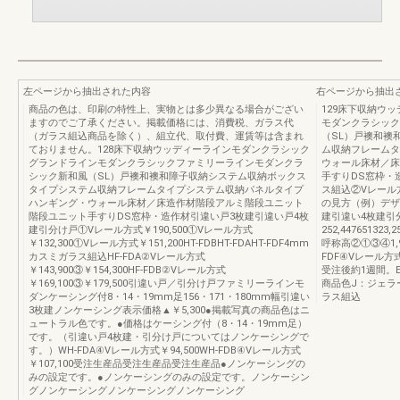
左ページから抽出された内容
右ページから抽出
商品の色は、印刷の特性上、実物とは多少異なる場合がござい
129床下収納ウ
ますのでご了承ください。掲載価格には、消費税、ガラス代
モダンクラシック
（ガラス組込商品を除く）、組立代、取付費、運賃等は含まれ
（SL）戸襖和襖
ておりません。128床下収納ウッディーラインモダンクラシック
ム収納フレームタ
グランドラインモダンクラシックファミリーラインモダンクラ
ウォール床材／床
シック新和風（SL）戸襖和襖和障子収納システム収納ボックス
手すりDS窓枠・造
タイプシステム収納フレームタイプシステム収納パネルタイプ
ス組込②Vレール方式
ハンギング・ウォール床材／床造作材階段アルミ階段ユニット
の見方（例）デザ
階段ユニット手すりDS窓枠・造作材引違い戸3枚建引違い戸4枚
建引違い4枚建引
建引分け戸①Vレール方式￥190,500①Vレール方式
252,447651323
￥132,300①Vレール方式￥151,200HT-FDBHT-FDAHT-FDF4mm
呼称高②①③④1,9
カスミガラス組込HF-FDA②Vレール方式
FDF④Vレール
￥143,900③￥154,300HF-FDB②Vレール方式
受注後約1週間。
￥169,100③￥179,500引違い戸／引分け戸ファミリーラインモ
商品色J：ジェラ
ダンケーシング付8・14・19mm足156・171・180mm幅引違い
ラス組込
3枚建ノンケーシング表示価格▲￥5,300●掲載写真の商品色はニ
ュートラル色です。●価格はケーシング付（8・14・19mm足）
です。（引違い戸4枚建・引分け戸についてはノンケーシングで
す。）WH-FDA④Vレール方式￥94,500WH-FDB④Vレール方式
￥107,100受注生産品受注生産品受注生産品●ノンケーシングの
みの設定です。●ノンケーシングのみの設定です。ノンケーシン
グノンケーシングノンケーシングノンケーシング