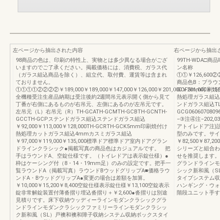
左ページから抽出された内容
右ページから抽出
98商品の色は、印刷の特性上、実物とは多少異なる場合がござ
99TH-WDA
いますのでご了承ください。掲載価格には、消費税、ガラス代
ン名称
（ガラス組込商品を除く）、組立代、取付費、運賃等は含まれ
①①￥126,600②②
ておりません。
商品色B：ブラウン※
①①①①②②②②￥189,000￥189,000￥147,000￥126,000￥201,000￥201,000￥15
GCF5mm印刷
全機種受注生産品納期は受注後約2週間吊元表示開く側から見て
熱処理ガラス組込
丁番が右側にあるものが右吊元、左側にあるのが左吊元です。
ンドガラス組込TL-
左吊元（L）右吊元（R）TH-GCATH-GCMTH-GCBTH-GCNTH-
GCG06060708096
GCCTH-GCPステンドガラス組込ステンドガラス組込
−③注④注−202,
￥92,000￥113,000￥128,000TH-GCRTH-GCK5mm印刷焼付け
アトイレドア注)設定
熱処理カットガラス組込4mmカスミガラス組込
型のみです。サイ
￥97,000￥119,000￥135,000標準ドア標準ドア室内ドアグラン
￥82,500￥8
ドラインクラシック●掲載写真の商品色はカジュアルです。 把
シリーズと組合わ
手はラウンドA、空錠仕様です。（トイレドアは表示錠仕様）●
せを推奨します。
枠はケーシング付（8・14・19mm足）のみの設定です。把手一
グランドラインモ
覧ラウンドA（掲載写真）ラウンドBウッドグリップA■価格ラウ
シック新和風（S
ンドA・BウッドグリップA●変更の場合は差額を加算。
タイプシステム収
￥10,000￥15,200￥8,400空錠仕様表示錠仕様￥13,100空錠表示
ハンギング・ウォ
錠非常解錠装置付薄沓摺り埋込沓摺り＋￥2,600●沓摺りは別途
階段ユニット手す
見積りです。床下収納ウッディーラインモダンクラシックグラ
ンドラインモダンクラシックファミリーラインモダンクラシッ
ク新和風（SL）戸襖和襖和障子収納システム収納ボックスタイ