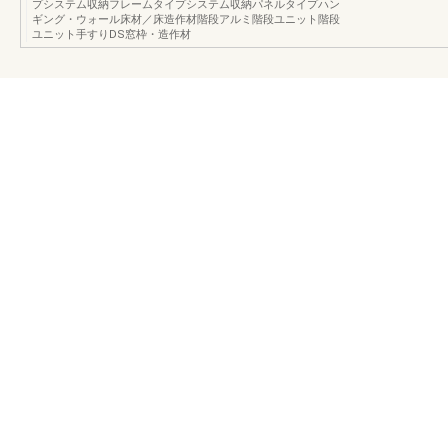
プシステム収納フレームタイプシステム収納パネルタイプハン
ギング・ウォール床材／床造作材階段アルミ階段ユニット階段
ユニット手すりDS窓枠・造作材