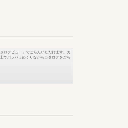
タログビュー」でごらんいただけます。カ
b上でパラパラめくりながらカタログをごら