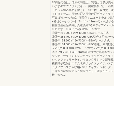
88商品の色は、印刷の特性上、実物とは多少異
いますのでご了承ください。掲載価格には、消費
（ガラス組込商品を除く）、組立代、取付費、運
ておりません。引違い戸／引分け戸グランドライ
写真はVレール方式、商品色：ニュートラルで表
●枠はケーシング付（8・14・19mm足）のみの
種受注生産品納期は受注後約2週間タイプVレール
引戸です。引違い戸4枚建Vレール方式
②③￥266,700￥289,400HF-GBAVレール方式
②③￥286,700￥309,400HF-GBC引分け戸Vレ
④⑤￥154,600￥166,700WH-GBAVレール方式
④⑤￥164,600￥176,700WH-GBC引違い戸3
￥210,200HT-GBA①Vレール方式￥225,200HT-
式￥291,200HT-GBD4mm印刷焼付け熱処理ガ
ウッディーラインモダンクラシックグランドライ
シックファミリーラインモダンクラシック新和風
襖和障子収納システム収納ボックスタイプシステ
ムタイプシステム収納パネルタイプハンギング・
／床造作材階段アルミ階段ユニット階段ユニット
枠・造作材