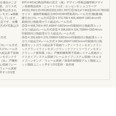
なる場合がござ
89TH-WDA□商品呼称の見方（例）デザイン呼称品種呼称デザイ
税、ガラス代
ン名称商品色N：ニュートラルE：エッセンS:ショコラーデ
賃等は含まれ
24322,3963,251852852202,0351,997①②363,611942③343,417852④383,
ンモダン●掲載
サイズ・価格呼称幅区分WDHDWH呼称高Vレール方式3枚建4枚
示しています。
建引分けVレール方式②③￥374,700￥405,400HF-GBD4mm印
設定です。全機
刷焼付け熱処理ガラス組込Vレール方式
方式※写真は片
②③￥458,700￥497,400HF-GBE5mm印刷焼付け熱処理カット
ガラス組込Vレール方式④⑤￥208,600￥224,700WH-GBD4mm
印刷焼付け熱処理ガラス組込Vレール方式
ール方式
④⑤￥250,600￥270,700WH-GBE5mm印刷焼付け熱処理カット
ガラス組込①Vレール方式￥354,200HT-GBE5mm印刷焼付け熱
枚建①Vレール方式
処理カットガラス組込床下収納ウッディーラインモダンクラシ
GBC①Vレール方
ックグランドラインモダンクラシックファミリーラインモダン
ラス組込床下収納
クラシック新和風（SL）戸襖和襖和障子収納システム収納ボッ
ンモダンクラ
クスタイプシステム収納フレームタイプシステム収納パネルタ
（SL）戸襖和
イプハンギング・ウォール床材／床造作材階段アルミ階段ユニ
ム収納フレー
ット階段ユニット手すりDS窓枠・造作材
ウォール床材
手すりDS窓