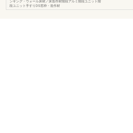
ンギング・ウォール床材／床造作材階段アルミ階段ユニット階
段ユニット手すりDS窓枠・造作材