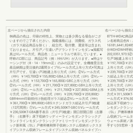
左ページから抽出された内容
右ページから抽出
86商品の色は、印刷の特性上、実物とは多少異なる場合がござ
87TH-WDA
いますのでご了承ください。掲載価格には、消費税、ガラス代
ン名称商品色N：
（ガラス組込商品を除く）、組立代、取付費、運賃等は含まれ
16181,6441,8
ておりません。片引戸／引違い戸グランドラインモダン●掲載写
分WDHDWH呼
真はVレール方式、商品色：ニュートラルで表示しています。●
202,0351,97
呼称の□部には、商品記号（例：HH/UH）が入ります。●枠はケ
引戸3枚建上吊り
ーシング付（8・14・19mm足）のみの設定です。全機種受注生
￥197,700③￥
産品納期は受注後約2週間タイプVレール方式上吊り方式※写真は
上吊り方式（UH
片引戸です。引違い戸2枚建上吊り方式（UH）②Vレール方式
￥239,700③￥
（HH）￥143,700③￥155,800□-GBA上吊り方式（UH）②Vレー
ス組込上吊り方式
ル方式（HH）￥153,700③￥165,800□-GBC上吊り方式（UH）
￥239,700③￥
②Vレール方式（HH）￥211,700③￥227,800□-GBH上吊り方式
上吊り方式（UH
（UH）②Vレール方式（HH）￥211,700③￥227,800□-GBM上吊
￥239,700③￥
り方式（UH）②Vレール方式（HH）￥239,700③￥259,800□-
方式￥311,50
GBR4mm印刷焼付け熱処理ガラス組込②Vレール方式（HH）
ール方式￥374,
￥361,700③￥389,800□-GBSステンドガラス組込片引戸3枚建
組込床下収納ウッ
（12尺間用）①Vレール方式￥245,500KT-GBC①Vレール方式
ンモダンクラシッ
￥230,500KT-GBA勝手表示（片引戸3枚建）開口部開口部（左勝
（SL）戸襖和襖
手）（右勝手）床下収納ウッディーラインモダンクラシックグ
ム収納フレームタ
ランドラインモダンクラシックファミリーラインモダンクラシ
ウォール床材／床
ック新和風（SL）戸襖和襖和障子収納システム収納ボックスタ
手すりDS窓枠・
イプシステム収納フレームタイプシステム収納パネルタイプハ