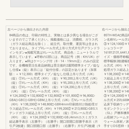
左ページから抽出された内容
右ページから抽出
84商品の色は、印刷の特性上、実物とは多少異なる場合がござ
85TH-WDA
いますのでご了承ください。掲載価格には、消費税、ガラス代
ン名称Vレール方
（ガラス組込商品を除く）、組立代、取付費、運賃等は含まれ
③￥124,100④
ておりません。タイプVレール方式上吊り方式片引戸グランドラ
ショコラーデ
インモダン●掲載写真はVレール方式、商品色：ニュートラルで
161812131,6441
表示しています。●呼称の□部には、商品記号（例：KH/UK）が
イズ・価格呼称幅
入ります。●枠はケーシング付（8・14・19mm足）のみの設定
標準幅狭2枚建幅
です。全機種受注生産品納期は受注後約2週間標準タイプ／錠な
ル方式（KH）￥11
し仕様●（錠）表示には「錠付仕様」の設定があります（加算
処理ガラス組込上
額：＋￥12,300）標準タイプ／錠なし仕様上吊り方式（UK）
￥138,200②￥
（錠）①Vレール方式（KH）（錠）￥90,200上吊り方式（UK）
ス組込上吊り方式
（錠）①Vレール方式（KH）（錠）￥95,200上吊り方式（UK）
￥138,200②￥
（錠）①Vレール方式（KH）（錠）￥124,200上吊り方式
上吊り方式（UK
（UK）（錠）①Vレール方式（KH）（錠）
￥138,200②￥1
￥124,200②￥132,800②￥132,800②￥101,800②￥96,800□-
③￥124,200④
GBA□-GBC□-GBH□-GBM上吊り方式（UK）①Vレール方式
ル方式￥259,6
（KH）￥138,200②￥148,800□-GBR4mm印刷焼付け熱処理ガ
込床下収納ウッデ
ラス組込①Vレール方式（KH）￥199,200②￥213,800□-GBSス
モダンクラシック
テンドガラス組込上吊り方式（UH）（錠）①Vレール方式
（SL）戸襖和襖
（KH）（錠）￥124,200②￥132,800□-GBJ4mmカスミガラス
ム収納フレームタ
組込勝手表示（左勝手）（右勝手）開口部開口部勝手表示（片
ウォール床材／床
引戸2枚建）開口部開口部（左勝手）（右勝手）片引戸2枚建（9
手すりDS窓枠・