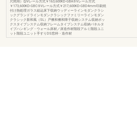
尺間用）⑤Vレール方式￥163,600KD-GBA⑤Vレール方式
￥173,600KD-GBC⑤Vレール方式￥217,600KD-GBD4mm印刷焼
付け熱処理ガラス組込床下収納ウッディーラインモダンクラシ
ックグランドラインモダンクラシックファミリーラインモダン
クラシック新和風（SL）戸襖和襖和障子収納システム収納ボッ
クスタイプシステム収納フレームタイプシステム収納パネルタ
イプハンギング・ウォール床材／床造作材階段アルミ階段ユニ
ット階段ユニット手すりDS窓枠・造作材