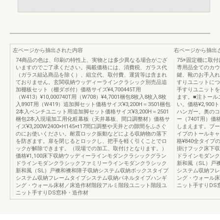
左ページから抽出された内容
右ページから抽出
74商品の色は、印刷の特性上、実物とは多少異なる場合がござ
75※固定棚に取付
いますのでご了承ください。掲載価格には、消費税、ガラス代
専用品全てのカウ
（ガラス組込商品を除く）、組立代、取付費、運賃等は含まれ
鍵、靴のお手入れ
ておりません。玄関収納ウッディーラインクラシック別売品追
すりユニットにつ
加棚板セット（棚ダボ付）価格サイズ¥4,700445T用
手すりユニットを
（W413）¥10,000740T用（W708）¥4,7001梱包8枚入8枚入8枚
ます。■注トー
入890T用（W419）追加脚セット価格サイズ¥3,200H＝3501梱包
い。価格¥2,9
2本入ベンチユニット用追加脚セット価格サイズ¥3,200H＝2501
ハンガー。奥のコ
梱包2本入現場加工用化粧幕板（天井幕板、間口調整材）価格サ
ー（740T用）価
イズ¥3,200W2400×H145×t17間口調整や天井との隙間をふさぐ
しまえます。ブーツ
のにお使いください。耐震ロック振動などによる収納物の落下
イプのトールキャ
を防ぎます。扉を閉じるとロックし、把手を軽く引くことでロ
格¥840全タイ
ックが解除できます。（現場での加工、取付けとなります。）
掛けフック床下収
価格¥1,100床下収納ウッディーラインモダンクラシックグラン
ドラインモダンク
ドラインモダンクラシックファミリーラインモダンクラシック
新和風（SL）戸
新和風（SL）戸襖和襖和障子収納システム収納ボックスタイプ
システム収納フレ
システム収納フレームタイプシステム収納パネルタイプハンギ
ング・ウォール床
ング・ウォール床材／床造作材階段アルミ階段ユニット階段ユ
ニット手すりDS
ニット手すりDS窓枠・造作材