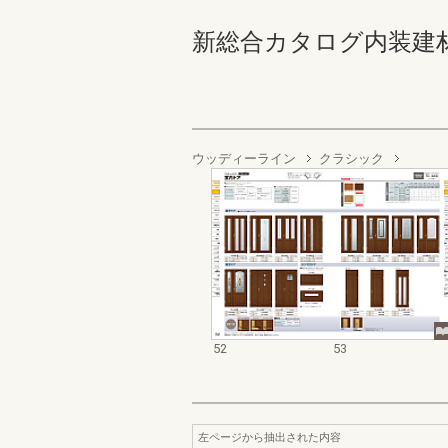
新総合カタログ内装建材 52
ウッディーライン
クラシック
52
53
左ページから抽出された内容