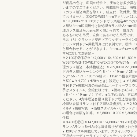
52商品の色は、印刷の特性上、実物とは多少異
いますのでご了承ください。掲載価格には、消費
（ガラス組込商品を除く）、組立代、取付費、運
ておりません。①②TO-WES4mmアクリルパネ
￥198,800￥210,800ステンドガラス組込4m
ス組込4mm印刷焼付け熱処理ガラス組込4mm
理ガラス組込吊元表示開く側から見て（親扉の）
あるものが右吊元、左側にあるのが左吊元です。
吊元（R）クラシック室内ドアウッディーライン
アランマ付ドア●掲載写真は代表例です。標準ド
と組合わせることができます。4mmスチロール
マAに対して加算額＋
￥2,100①②①②￥147,000￥154,800￥161,800￥1
WEGTO-WEHTO-WEJTO-WEK①②TO-WET4
理ガラス組込（本鋳物組込）￥209,800￥220,800
ドガラス組込ケーシング付8・14・19mm足25
ング156・171・180mm幅90・115mm幅表示価
￥500▲￥4,700（H20のとき）設定なし▲￥4,8
マ付ドア●掲載写真の商品色はハーティーブラウ
手はスタイルA、空錠仕様です。●価格は3方枠、
（8・14・19mm足）です。●以下の場合、更に
ください。4方枠埋込沓摺り親子ドア埋込段沓摺り＋
枠埋込沓摺りランマ付ドア埋込段沓摺り＋￥2,60
イルA（掲載写真）■価格スタイルA・Cウッドグ
の場合は差額を加算。￥6,800￥10,000￥5,30
仕様
￥8,400①②③￥147,000￥154,800￥190,700①②③
ランマAランマB※4方枠は薄沓摺りが同梱された
●H20サイズを掲載しています。スタイルCウッ
下収納ウッディーラインモダンクラシックグラン