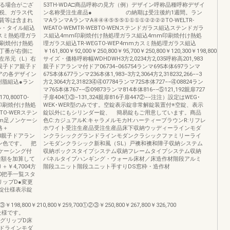
なる場合がござ
53TH-WDA□商品呼称の見方（例）デザイン呼称品種呼称デザイ
税、ガラス代
ン名称受注生産品● の納期は受注後約1週間。ラン
賃等は含まれ
マAランマAランマA④④④⑤⑤⑤①①①①②②②②TO-WELTR-
ル・タイル組込
WEATO-WEMTR-WEBTO-WENステンドガラス組込ステンドガラ
mカスミ熱処理ガラ
ス組込4mm印刷焼付け熱処理ガラス組込4mm印刷焼付け熱処
印刷焼付け熱処
理ガラス組込TR-WEGTO-WEP4mmカスミ熱処理ガラス組込
丁番が右側に
￥161,800￥92,000￥250,800￥95,700￥250,800￥120,300￥198,800￥170
左吊元（L）右
サイズ・価格呼称幅WDHDWH3方2,0234方2,035呼称高201,983
親子ドア親子ド
親子ドアランマ付ドア06734−065754ランマ695本体697ランマ
アの各デザイン
675本体677ランマ236本体1,983−3方2,3064方2,318232,266−−3
樹脂組込●ラン
方2,3064方2,31823④④07784ランマ725本体727−−④08824ラン
マ765本体767−−⑤09873ランマ814本体816−−⑤121,192親扉727
70,800TO-
子扉404①③−131,324親扉816子扉447②−−注注）設定はWEG･
mm印刷焼付け熱処
WEK･WER型のみです。空錠表示錠非常解錠装置付※空錠、表示
TO-WERステン
錠以外にもシリンダー錠、 簡易錠もご用意しています。商品
mm足ノンケーシ
色C:カジュアルK:キャラメルモカH:ハーティーブラウンR:リフレ
格＋
ホワイト受注生産品受注生産品床下収納ウッディーラインモダ
00親子ドアラン
ンクラシックグランドラインモダンクラシックファミリーライ
ン色です。 把
ンモダンクラシック新和風（SL）戸襖和襖和障子収納システム
ケーシング付
収納ボックスタイプシステム収納フレームタイプシステム収納
差額を加算して
パネルタイプハンギング・ウォール床材／床造作材階段アルミ
￥4,7004方
階段ユニット階段ユニット手すりDS窓枠・造作材
0把手一覧スタ
リップD●変更
0空錠仕様表示錠
￥198,800￥210,800￥259,700①②③￥250,800￥267,800￥326,700
仕様です。
ドグリップD床
ドラインモダ