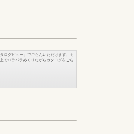
タログビュー」でごらんいただけます。カ
b上でパラパラめくりながらカタログをごら