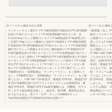
左ページから抽出された内容
右ページから抽出
ウッディーライン室内ドアP.14室内用窓P.24室内引戸P.26可動間
1新和風（SL）戸襖
仕切りP.34クローゼットドアP.40玄関収納P.42モダン目 次
納ボックスタイプP
Contents●リビング建材コンセプトP.2●商品紹介P.4●使用上の
ム収納フレームタイ
ご注意P.194●リビング建材のご紹介P.196室内ドアP.48室内用窓
房システムP.166
P.56室内引戸P.58可動間仕切りP.66クローゼットドアP.68玄関収
階段ユニット／手
納P.72クラシック関連カタログのご案内室内ドアP.80室内引戸
ルミ階段ユニットP
P.84可動間仕切りP.90クローゼットドアP.91玄関収納P.92グラン
P.190P.140P
ドラインモダン室内ドアP.98室内引戸P.102可動間仕切りP.108ク
ごとのカタログを
ローゼットドアP.109玄関収納P.110クラシック室内ドアP.120室
売日：全国'07年
内引戸P.124クローゼットドアP.130ファミリーラインモダン室
年6月、西地区'
内ドアP.132室内引戸P.134クローゼットドアP.138クラシック※
のとおりです。単
可動間仕切り・玄関収納は「ウッディーライン」をご使用くだ
材・リフォーム床
さい。※可動間仕切り・玄関収納は「ウッディーライン」をご使
フトはしご※シス
用ください。P.8P.76P.116※発売日：東地区'07年6月、西地区'07
区'07年6月、西
年7月※可動間仕切り引戸スライドタイプスリム仕様発売日：東
しました。・’0
地区'07年6月、西地区'07年7月●表示価格には、消費税、ガラス
システム商品・’
代（ガラス組込商品を除く）、組立代、取付費、運賃等は含ま
商品商品コードに
れておりません。④ドア・引戸・サッシTA0800③サッシ
ンターP.192ハ
TA4700②玄関引戸TZ8900TA3700①玄関ドア