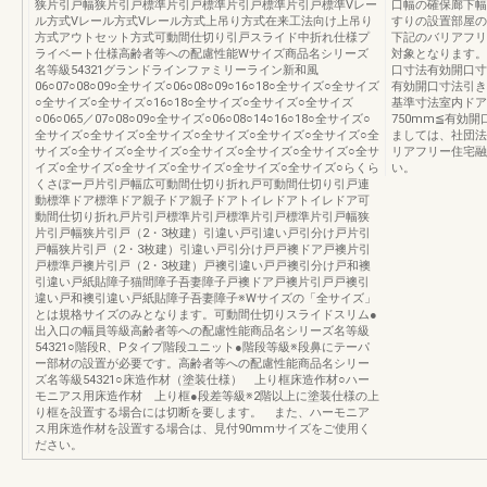
狭片引戸幅狭片引戸標準片引戸標準片引戸標準片引戸標準Vレー
口幅の確保廊下幅
ル方式Vレール方式Vレール方式上吊り方式在来工法向け上吊り
すりの設置部屋の
方式アウトセット方式可動間仕切り引戸スライド中折れ仕様プ
下記のバリアフリ
ライベート仕様高齢者等への配慮性能Wサイズ商品名シリーズ
対象となります。
名等級54321グランドラインファミリーライン新和風
口寸法有効開口寸
06○07○08○09○全サイズ○06○08○09○16○18○全サイズ○全サイズ
有効開口寸法引き
○全サイズ○全サイズ○16○18○全サイズ○全サイズ○全サイズ
基準寸法室内ドア
○06○065／07○08○09○全サイズ○06○08○14○16○18○全サイズ○
750mm≦有効
全サイズ○全サイズ○全サイズ○全サイズ○全サイズ○全サイズ○全
ましては、社団法
サイズ○全サイズ○全サイズ○全サイズ○全サイズ○全サイズ○全サ
リアフリー住宅融
イズ○全サイズ○全サイズ○全サイズ○全サイズ○全サイズ○らくら
い。
くさぽー戸片引戸幅広可動間仕切り折れ戸可動間仕切り引戸連
動標準ドア標準ドア親子ドア親子ドアトイレドアトイレドア可
動間仕切り折れ戸片引戸標準片引戸標準片引戸標準片引戸幅狭
片引戸幅狭片引戸（2・3枚建）引違い戸引違い戸引分け戸片引
戸幅狭片引戸（2・3枚建）引違い戸引分け戸戸襖ドア戸襖片引
戸標準戸襖片引戸（2・3枚建）戸襖引違い戸戸襖引分け戸和襖
引違い戸紙貼障子猫間障子吾妻障子戸襖ドア戸襖片引戸戸襖引
違い戸和襖引違い戸紙貼障子吾妻障子※Wサイズの「全サイズ」
とは規格サイズのみとなります。可動間仕切りスライドスリム●
出入口の幅員等級高齢者等への配慮性能商品名シリーズ名等級
54321○階段R、Pタイプ階段ユニット●階段等級※段鼻にテーパ
ー部材の設置が必要です。高齢者等への配慮性能商品名シリー
ズ名等級54321○床造作材（塗装仕様） 上り框床造作材○ハー
モニアス用床造作材 上り框●段差等級※2階以上に塗装仕様の上
り框を設置する場合には切断を要します。 また、ハーモニア
ス用床造作材を設置する場合は、見付90mmサイズをご使用く
ださい。