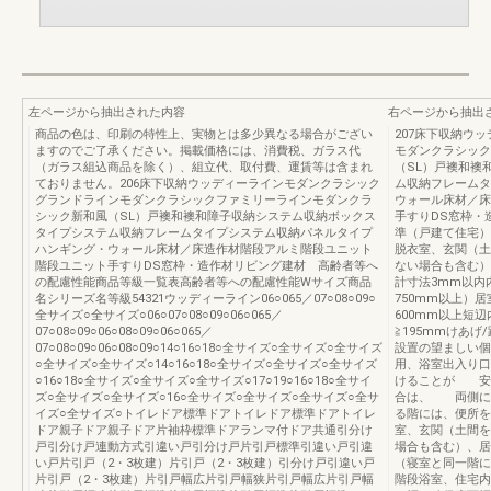
左ページから抽出された内容
右ページから抽出
商品の色は、印刷の特性上、実物とは多少異なる場合がござい
207床下収納ウ
ますのでご了承ください。掲載価格には、消費税、ガラス代
モダンクラシック
（ガラス組込商品を除く）、組立代、取付費、運賃等は含まれ
（SL）戸襖和襖
ておりません。206床下収納ウッディーラインモダンクラシック
ム収納フレームタ
グランドラインモダンクラシックファミリーラインモダンクラ
ウォール床材／床
シック新和風（SL）戸襖和襖和障子収納システム収納ボックス
手すりDS窓枠・
タイプシステム収納フレームタイプシステム収納パネルタイプ
準（戸建て住宅）
ハンギング・ウォール床材／床造作材階段アルミ階段ユニット
脱衣室、玄関（土
階段ユニット手すりDS窓枠・造作材リビング建材 高齢者等へ
ない場合も含む
の配慮性能商品等級一覧表高齢者等への配慮性能Wサイズ商品
計寸法3mm以内
名シリーズ名等級54321ウッディーライン06○065／07○08○09○
750mm以上）居
全サイズ○全サイズ○06○07○08○09○06○065／
600mm以上短辺
07○08○09○06○08○09○06○065／
≧195mmけあげ/
07○08○09○06○08○09○14○16○18○全サイズ○全サイズ○全サイズ
設置の望ましい個
○全サイズ○全サイズ○14○16○18○全サイズ○全サイズ○全サイズ
用、浴室出入り口
○16○18○全サイズ○全サイズ○全サイズ○17○19○16○18○全サイ
けることが 安
ズ○全サイズ○全サイズ○16○全サイズ○全サイズ○全サイズ○全サ
合は、 両側に
イズ○全サイズ○トイレドア標準ドアトイレドア標準ドアトイレ
る階には、便所を
ドア親子ドア親子ドア片袖枠標準ドアランマ付ドア共通引分け
室、玄関（土間を
戸引分け戸連動方式引違い戸引分け戸片引戸標準引違い戸引違
場合も含む）、居
い戸片引戸（2・3枚建）片引戸（2・3枚建）引分け戸引違い戸
（寝室と同一階に
片引戸（2・3枚建）片引戸幅広片引戸幅狭片引戸幅広片引戸幅
階段浴室、住宅内