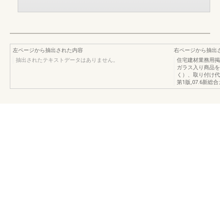
左ページから抽出された内容
右ページから抽出
抽出されたテキストデータはありません。
住宅建材業務用掲
ガラス入り商品を
く）、取り付け代
第1版,07.6新