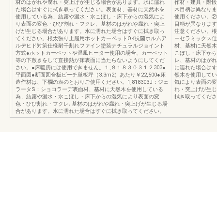
材のはがれや腐れ・突上げが生じる場合があります。水に濡れ
作材・建具・階段
た場合はすぐに拭き取ってください。表面材、基材に天然木を
木目柄は異なりま
使用している為、結露や漏水・水こぼし・床下からの湿気によ
使用ください。②
り表面の変色・ひび割れ・フクレ、基材のはがれや腐れ・突上
目柄が異なります
げが生じる場合があります。水に濡れた場合はすぐに拭き取っ
注意ください。根
てください。根太張り上履用ホットカーペットOK抗菌ホルムア
ーセラミックス仕
ルデヒド対策仕様耐干割れファイン塗装ナチュラルジョイント
材、基材に天然木
方式●ホットカーペットや温風ヒーター使用の場合、カーペット
こぼし・床下から
等の下敷きをして直接熱が床表面に当たらないようにしてくだ
レ、基材のはがれ
さい。●床暖房には使用できません。１,８１８３０３１２303●
に濡れた場合はす
平面図●断面図合板ビーチ単板坪（3.3m2）あたり￥22,500●床
然木を使用してい
造作材は、下欄の表のとおりご使用ください。1,818303J：ジェ
気により表面の変
ラータS：ショコラーデ表面材、基材に天然木を使用している
れ・突上げが生じ
為、結露や漏水・水こぼし・床下からの湿気により表面の変
拭き取ってくださ
色・ひび割れ・フクレ､基材のはがれや腐れ・突上げが生じる場
合があります。水に濡れた場合はすぐに拭き取ってください。