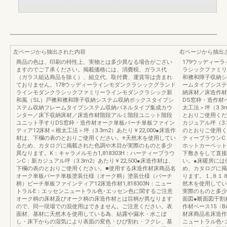
左ページから抽出された内容
右ページから抽出
商品の色は、印刷の特性上、実物とは多少異なる場合がござい
179ウッディー
ますのでご了承ください。掲載価格には、消費税、ガラス代
ラシックファミリ
（ガラス組込商品を除く）、組立代、取付費、運賃等は含まれ
和襖和障子収納シ
ておりません。178ウッディーラインモダンクラシックグランド
ームタイプシステ
ラインモダンクラシックファミリーラインモダンクラシック新
納床材／床造作材
和風（SL）戸襖和襖和障子収納システム収納ボックスタイプシ
DS窓枠・造作材ベ
ステム収納フレームタイプシステム収納パネルタイプ集成カウ
太工法＞坪（3.3
ンター／床下収納床材／床造作材階段アルミ階段ユニット階段
とおりご使用くださ
ユニット手すりDS窓枠・造作材オーク単板バーチ単板ファイン
カジュアル坪（3.
ティア12床材＜根太工法＞坪（3.3m2）あたり￥22,000●床造作
のとおりご使用くだ
材は、下欄の表のとおりご使用ください。※天然木を使用してい
ティーブラウンC
るため、カタログに掲載された色調や木目が実際のものと多少
ホットカーペット
異なります。K：キャラメルモカ1,818303H：ハーティーブラウ
下敷きをして直接
ンC：新カジュアル坪（3.3m2）あたり￥22,500●床造作材は、
い。●床暖房には
下欄の表のとおりご使用ください。■使用する床造作材床商品名
め、カタログに掲
オーク単板バーチ単板塗装仕様（オーク柄）塗装仕様（バーチ
ります。１,８１
柄）ビーチ単板ファインティア12床造作材1,818303N：ニュー
然木を使用してい
トラルE：エッセンニュートラル色･エッセン色に関するご注意
実際のものと多少
オーク柄の床材及びオーク柄の床造作材とは目柄が異なります
面図●断面図干割
ので、同一現場での混使用はできません。ご注意ください。表
作材ベース15〈
面材、基材に天然木を使用している為、結露や漏水・水こぼ
材床商品名床造作
し・床下からの湿気により表面の変色・ひび割れ・フクレ、基
ニュートラル色･