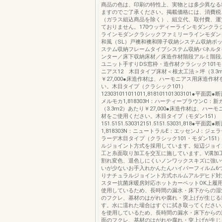
商品の色は、印刷の特性上、実物とは多少異なる
ますのでご了承ください。掲載価格には、消費税
（ガラス組込商品を除く）、組立代、取付費、運
ておりません。170ウッディーラインモダンクラ
ラインモダンクラシックファミリーラインモダン
和風（SL）戸襖和襖和障子収納システム収納ボ
ステム収納フレームタイプシステム収納パネルタ
ンター／床下収納床材／床造作材階段アルミ階段
ユニット手すりDS窓枠・造作材クラシック101モ
ニアス12 木目タイプ床材＜根太工法＞坪（3.3
￥27,000●床造作材は、ハーモニアス用床造作
い。木目タイプ（クラシック101）
123031011011011,818101101303101●平面
メルモカ1,818303H：ハーティーブラウンC：
（3.3m2）あたり￥27,000●床造作材は、ハー
材をご使用ください。木目タイプ（モダン151）
151.5151.530312151.5151.53031,818●平面図●
1,818303N：ニュートラルE：エッセンJ：ジェ
ラーデ木目タイプ（クラシック101・モダン151
ルジョイント方式を採用しています。短辺ジョイ
工と糸面取り加工を交互に施しています。V溝加
割れ変色、退色しにくいノンワックスキズに強い
いが少ないお手入れかんたんハイパーフィルム6
りナチュラルジョイント方式ホルムアルデヒド対
スター抗菌床暖房対応ホットカーペットOK上履
使用しているため、長時間の漏水・床下からの湿
のフクレ、基材のはがれや腐れ・突上げが生じる
す。水に濡れた場合はすぐに拭き取ってください
を使用しているため、長時間の漏水・床下からの
面のフクレ、基材のはがれや腐れ・突上げが生じ