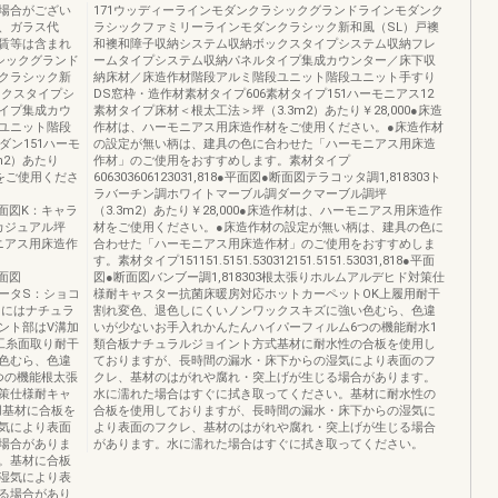
場合がござい
171ウッディーラインモダンクラシックグランドラインモダンク
、ガラス代
ラシックファミリーラインモダンクラシック新和風（SL）戸襖
賃等は含まれ
和襖和障子収納システム収納ボックスタイプシステム収納フレ
シックグランド
ームタイプシステム収納パネルタイプ集成カウンター／床下収
クラシック新
納床材／床造作材階段アルミ階段ユニット階段ユニット手すり
ックスタイプシ
DS窓枠・造作材素材タイプ606素材タイプ151ハーモニアス12
イプ集成カウ
素材タイプ床材＜根太工法＞坪（3.3m2）あたり￥28,000●床造
ユニット階段
作材は、ハーモニアス用床造作材をご使用ください。●床造作材
ダン151ハーモ
の設定が無い柄は、建具の色に合わせた「ハーモニアス用床造
m2）あたり
作材」のご使用をおすすめします。素材タイプ
材をご使用くださ
606303606123031,818●平面図●断面図テラコッタ調1,818303ト
ラバーチン調ホワイトマーブル調ダークマーブル調坪
図●断面図K：キャラ
（3.3m2）あたり￥28,000●床造作材は、ハーモニアス用床造作
新カジュアル坪
材をご使用ください。●床造作材の設定が無い柄は、建具の色に
モニアス用床造作
合わせた「ハーモニアス用床造作材」のご使用をおすすめしま
す。素材タイプ151151.5151.530312151.5151.53031,818●平面
断面図
図●断面図バンブー調1,818303根太張りホルムアルデヒド対策仕
ラータS：ショコ
様耐キャスター抗菌床暖房対応ホットカーペットOK上履用耐干
）にはナチュラ
割れ変色、退色しにくいノンワックスキズに強い色むら、色違
ント部はV溝加
いが少ないお手入れかんたんハイパーフィルム6つの機能耐水1
工糸面取り耐干
類合板ナチュラルジョイント方式基材に耐水性の合板を使用し
色むら、色違
ておりますが、長時間の漏水・床下からの湿気により表面のフ
つの機能根太張
クレ、基材のはがれや腐れ・突上げが生じる場合があります。
策仕様耐キャ
水に濡れた場合はすぐに拭き取ってください。基材に耐水性の
用基材に合板を
合板を使用しておりますが、長時間の漏水・床下からの湿気に
気により表面
より表面のフクレ、基材のはがれや腐れ・突上げが生じる場合
場合がありま
があります。水に濡れた場合はすぐに拭き取ってください。
。基材に合板
湿気により表
る場合があり