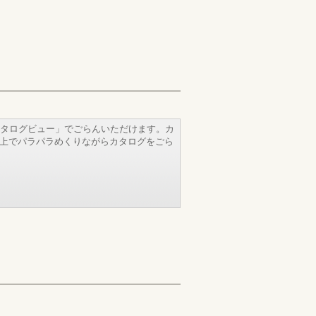
タログビュー」でごらんいただけます。カ
b上でパラパラめくりながらカタログをごら