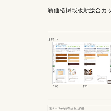
新価格掲載版新総合カタログ
床材
170
171
左ページから抽出された内容