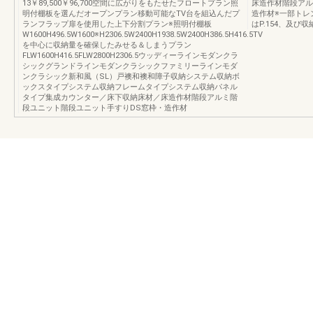
13￥89,500￥96,700空間に広がりをもたせたフロートプラン照
床造作材階段アル
明付棚板を選んだオープンプラン移動可能なTV台を組込んだプ
造作材※一部トレ
ランフラップ扉を使用した上下分割プラン※照明付棚板
はP.154、及
W1600H496.5W1600※H2306.5W2400H1938.5W2400H386.5H416.5TV
を中心に収納量を確保したみせる＆しまうプラン
FLW1600H416.5FLW2800H2306.5ウッディーラインモダンクラ
シックグランドラインモダンクラシックファミリーラインモダ
ンクラシック新和風（SL）戸襖和襖和障子収納システム収納ボ
ックスタイプシステム収納フレームタイプシステム収納パネル
タイプ集成カウンター／床下収納床材／床造作材階段アルミ階
段ユニット階段ユニット手すりDS窓枠・造作材