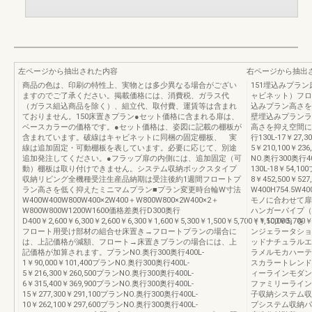
左ページから抽出された内容
右ページから抽出
商品の色は、印刷の特性上、実物とは多少異なる場合がござい
151埋込みプラ
ますのでご了承ください。掲載価格には、消費税、ガラス代
ャビネット）フロ
（ガラス組込商品を除く）、組立代、取付費、運賃等は含まれ
込みプラン高さを
ておりません。150床置きプラン●セット価格に含まれる扉は、
壁埋込みプランラ
ベースカラーの価格です。●セット価格は、姿図に記載の棚板が
高さを抑え空間に
含まれています。破線はキャビネットに同梱の固定棚板、 実
行130L-17￥27,
線は追加固定・可動棚板を表しています。必要に応じて、別途
5￥210,100￥23
追加発注してください。●フラップ扉の内側には、追加固定（可
NO.奥行300奥行40
動）棚板は取り付けできません。システム収納ボックスタイプ
130L-18￥54,1
収納リビング全機種受注生産品納期は受注後約1週間フロートプ
8￥452,500￥52
ラン高さを低く抑えたミニマムプラン■プラン変更時台輪W寸法
W400H754.5W400
W400W400W800W400×2W400＋W800W800×2W400×2＋
モノに合わせて扉
W800W800W1200W1600価格差奥行D300奥行
ハンガーパイプ（
D400￥2,600￥6,300￥2,600￥6,300￥1,600￥5,300￥1,500￥5,700￥1,500￥5,700￥
（￥10,000
フロート用受け部材の組合せ床置き→フロートプランの場合に
ンジェラータショ
は、上記価格が減額、フロート→床置きプランの場合には、上
ッドナチュラルエ
記価格が加算されます。プランNO.奥行300奥行400L-
ラメルモカハーテ
1￥90,000￥101,400プランNO.奥行300奥行400L-
スカラートレンドカ
5￥216,300￥260,500プランNO.奥行300奥行400L-
ィーラインモダン
6￥315,400￥369,900プランNO.奥行300奥行400L-
ファミリーライン
15￥277,300￥291,100プランNO.奥行300奥行400L-
子収納システム収
10￥262,100￥297,600プランNO.奥行300奥行400L-
プシステム収納パ