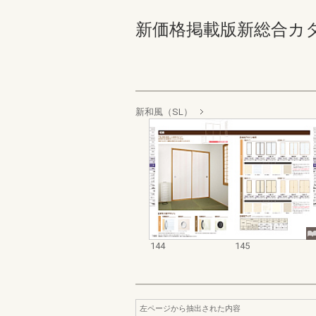
新価格掲載版新総合カタログ
新和風（SL）
144
145
左ページから抽出された内容