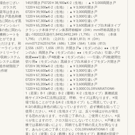
場合がござい
145片開き戸0720￥38,900●K-2（生地）：▲￥3,000両開き戸
、ガラス代
1220￥62,500●K-2（生地）：▲￥3,000片開き戸
賃等は含まれ
0720￥39,900●K-2（生地）：▲￥3,000両開き戸
開き戸黒色和襖
1220￥64,600●K-2（生地）：▲￥3,000引違い戸
色に関わらず黒
1620￥67,300●K-2（生地）：▲￥3,000引違い戸
ァインシルバ
1620￥65,200●K-2（生地）：▲￥3,600黒縁タイプ白木縁タイプ
縁の色に関わら
クラシック本体デザイン体系呼称幅W（DW）mm呼称高開き引
襖柄シートを
違い182022天袋付1,8492,0492,249（1,795）（1,995）（本体
とができま
1,795）（1,813）（2,013）（本体1,813）H（DH）
ただけます。和
mm0712162516754（686）1,204（564）1,656（813）
ィーラインモダ
2,556（637）1,656（813）片開き戸●（モダンのみ）●●（モダ
ァミリーライ
ンのみ）両開き戸●（モダンのみ）●●（モダンのみ）引違い戸2
子収納システム
枚建●●●引違い戸4枚建−●（モダンのみ）−−−引違い戸2枚建間仕
システム収納
切り用●（モダンのみ）黒縁タイプ白木縁タイプモダン片開き戸
造作材階段ア
0720￥38,900●K-2（生地）：▲￥3,000両開き戸
造作材
1220￥64,600●K-2（生地）：▲￥3,000引違い戸
1620￥67,300●K-2（生地）：▲￥3,000片開き戸
0720￥39,900●K-2（生地）：▲￥3,000引違い戸
1620￥65,200●K-2（生地）：▲￥3,600両開き戸
1220￥62,500●K-2（生地）：▲￥3,000COLORVARIATIONK-
1（若菜）B-1（静波）B-2（珊瑚）K-2（生地タイプ）裏襖紙規
格サイズ※2×4工法用は設定、呼称、サイズは異なります。※現
場で貼ることができるK-2（生地タイプ）もご用意しています。
K-2の表面は単色の紙になっていますので、必ず襖紙を貼ってご
使用ください。※K-2（生地タイプ）は、反りや縁はがれが発生
する恐れがあります。その旨ご了承の上、ご使用ください。※反
りが生じますので、クロス貼りにしないでください。※戸襖と和
襖では基材の違いにより、同柄でも若干柄の見え方が異なりま
す。あらかじめご了承ください。COLORVARIATIONK-1（若
菜）C-1（波薄）C-2（藪幾）K-2（生地タイプ）裏襖紙※現場で