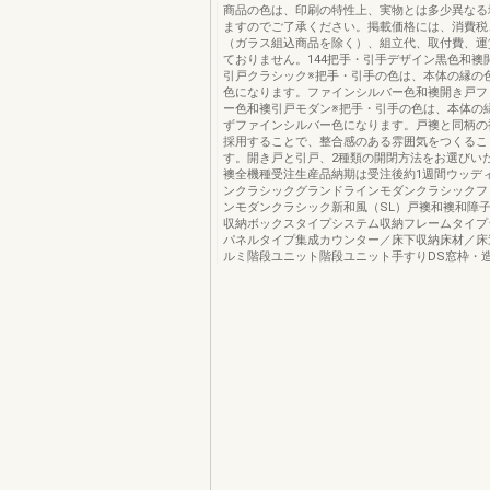
商品の色は、印刷の特性上、実物とは多少異なる
ますのでご了承ください。掲載価格には、消費税
（ガラス組込商品を除く）、組立代、取付費、運
ておりません。144把手・引手デザイン黒色和襖
引戸クラシック※把手・引手の色は、本体の縁の
色になります。ファインシルバー色和襖開き戸フ
ー色和襖引戸モダン※把手・引手の色は、本体の
ずファインシルバー色になります。戸襖と同柄の
採用することで、整合感のある雰囲気をつくるこ
す。開き戸と引戸、2種類の開閉方法をお選びい
襖全機種受注生産品納期は受注後約1週間ウッデ
ンクラシックグランドラインモダンクラシックフ
ンモダンクラシック新和風（SL）戸襖和襖和障
収納ボックスタイプシステム収納フレームタイプ
パネルタイプ集成カウンター／床下収納床材／床
ルミ階段ユニット階段ユニット手すりDS窓枠・