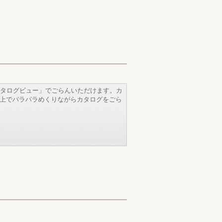
タログビュー」でごらんいただけます。カ
b上でパラパラめくりながらカタログをごら