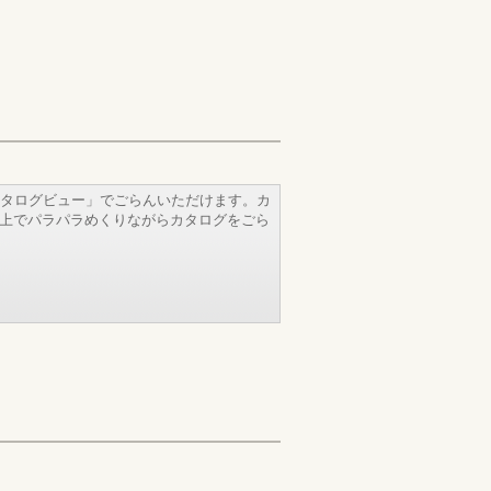
タログビュー」でごらんいただけます。カ
b上でパラパラめくりながらカタログをごら