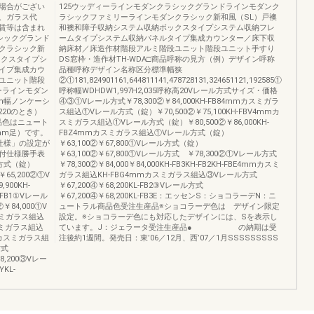
場合がござい
125ウッディーラインモダンクラシックグランドラインモダンク
、ガラス代
ラシックファミリーラインモダンクラシック新和風（SL）戸襖
賃等は含まれ
和襖和障子収納システム収納ボックスタイプシステム収納フレ
シックグランド
ームタイプシステム収納パネルタイプ集成カウンター／床下収
クラシック新
納床材／床造作材階段アルミ階段ユニット階段ユニット手すり
ックスタイプシ
DS窓枠・造作材TH-WDA□商品呼称の見方（例）デザイン呼称
イプ集成カウ
品種呼称デザイン名称区分標準幅狭
ユニット階段
②①181,824901161,644811141,478728131,324651121,192585①
ーラインモダン
呼称幅WDHDW1,997H2,035呼称高20Vレール方式サイズ・価格
mm幅ノンケーシ
④③①Vレール方式￥78,300②￥84,000KH-FB84mmカスミガラ
1220のとき）
ス組込①Vレール方式（錠）￥70,500②￥75,100KH-FBV4mmカ
商品色はニュート
スミガラス組込①Vレール方式（錠）￥80,500②￥86,000KH-
mm足）です。
FBZ4mmカスミガラス組込①Vレール方式（錠）
仕様」の設定が
￥63,100②￥67,800①Vレール方式（錠）
錠付仕様勝手表
￥63,100②￥67,800①Vレール方式 ￥78,300②①Vレール方式
方式（錠）
￥78,300②￥84,000￥84,000KH-FB3KH-FB2KH-FBE4mmカスミ
￥65,200②①V
ガラス組込KH-FBG4mmカスミガラス組込③Vレール方式
900KH-
￥67,200④￥68,200KL-FB2③Vレール方式
-FB1①Vレール
￥67,200④￥68,200KL-FB3E：エッセンS：ショコラーデN：ニ
￥84,000①V
ュートラル商品色受注生産品※ショコラーデ色は デザイン限定
カスミガラス組込
設定。※ショコラーデ色にも対応したデザインには、Sを表示し
スミガラス組込
ています。J：ジェラータ受注生産品● の納期は受
mmカスミガラス組
注後約1週間。発売日：東’06／12月、西’07／1月SSSSSSSSS
方式
8,200③Vレー
YKL-