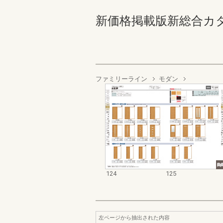
新価格掲載版新総合カタログ
ファミリーライン
モダン
124
125
左ページから抽出された内容