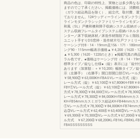
商品の色は、印刷の特性上、実物とは多少異なる
ますのでご了承ください。掲載価格には、消費税
（ガラス組込商品を除く）、組立代、取付費、運
ておりません。124ウッディーラインモダンクラ
ラインモダンクラシックファミリーラインモダン
和風（SL）戸襖和襖和障子収納システム収納ボ
ステム収納フレームタイプシステム収納パネルタ
ンター／床下収納床材／床造作材階段アルミ階段
ユニット手すりDS窓枠・造作材片引戸ファミリ
ケーシング付8・14・19mm足156・171・180
ング90・115mm幅表示価格▲￥4,200（1620・
▲￥5,300（1620・1220のとき）●掲載写真の
ラル色です。●価格はケーシング付（8・14・19
標準タイプ／錠なし仕様●（錠）表示には「錠付
あります（加算額：＋￥10,200）幅狭タイプ／
示（左勝手）（右勝手）開口部開口部①Vレール
￥58,900②￥63,000KH-FBA①Vレール方式（錠）
レール方式（錠）￥63,100②￥67,800KH-FBR￥69,
FBY①Vレール方式（錠）￥63,100②￥67,800KH
方式￥78,300②￥84,000①Vレール方式￥78,300②
レール方式￥78,300②￥84,000KH-FB64mm
KH-FB54mmカスミガラス組込KH-FB44mmカ
①Vレール方式￥78,300②￥84,000KH-FB74
込③Vレール方式￥62,400④￥63,400③Vレール
￥69,300④￥70,300③Vレール方式￥67,200④￥6
ル方式 ￥67,200④￥68,200KL-FB1KL-FBRKL-FB
FBASSSSSSSSS