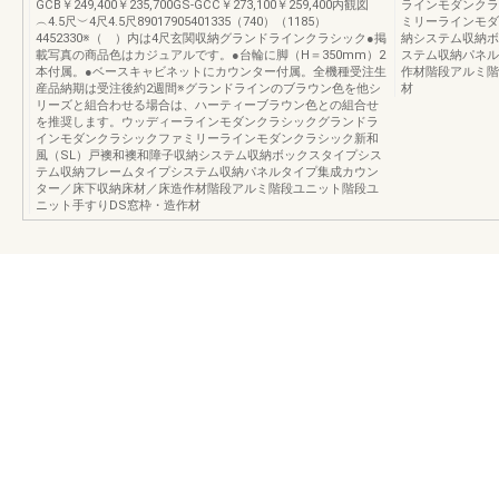
GCB￥249,400￥235,700GS-GCC￥273,100￥259,400内観図
ラインモダンクラ
︵4.5尺︶4尺4.5尺89017905401335（740）（1185）
ミリーラインモダ
4452330※（ ）内は4尺玄関収納グランドラインクラシック●掲
納システム収納ボ
載写真の商品色はカジュアルです。●台輪に脚（H＝350mm）2
ステム収納パネル
本付属。●ベースキャビネットにカウンター付属。全機種受注生
作材階段アルミ階
産品納期は受注後約2週間※グランドラインのブラウン色を他シ
材
リーズと組合わせる場合は、ハーティーブラウン色との組合せ
を推奨します。ウッディーラインモダンクラシックグランドラ
インモダンクラシックファミリーラインモダンクラシック新和
風（SL）戸襖和襖和障子収納システム収納ボックスタイプシス
テム収納フレームタイプシステム収納パネルタイプ集成カウン
ター／床下収納床材／床造作材階段アルミ階段ユニット階段ユ
ニット手すりDS窓枠・造作材