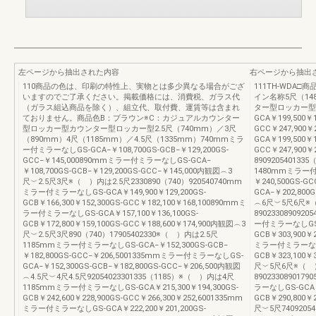
左ページから抽出された内容
右ページから抽出
110商品の色は、印刷の特性上、実物とは多少異なる場合がござ
111TH-WDA
いますのでご了承ください。掲載価格には、消費税、ガラス代
イン名称5尺（14
（ガラス組込商品を除く）、組立代、取付費、運賃等は含まれ
ター型ロッカー型コ
ておりません。商品色B：ブラウン※C：カジュアルカウンター
GCA￥199,500￥1
型ロッカー型カウンター型ロッカー型2.5尺（740mm）／3尺
GCC￥247,900
（890mm）4尺（1185mm）／4.5尺（1335mm）740mmミラ
GCA￥199,500￥1
ー付ミラーなしGS-GCA−￥108,700GS-GCB−￥129,200GS-
GCC￥247,900￥
GCC−￥145,000890mmミラー付ミラーなしGS-GCA−
890920540133
￥108,700GS-GCB−￥129,200GS-GCC−￥145,000内観図︵3
1480mmミラー付ミ
尺︶2.5尺3尺※（ ）内は2.5尺2330890（740）920540740mm
￥240,500GS-
ミラー付ミラーなしGS-GCA￥149,900￥129,200GS-
GCA−￥202,800
GCB￥166,300￥152,300GS-GCC￥182,100￥168,100890mmミ
︵6尺︶5尺6尺※
ラー付ミラーなしGS-GCA￥157,100￥136,100GS-
890233089092
GCB￥172,800￥159,100GS-GCC￥188,600￥174,900内観図︵3
ー付ミラーなしGS-G
尺︶2.5尺3尺890（740）17905402330※（ ）内は2.5尺
GCB￥303,900￥2
1185mmミラー付ミラーなしGS-GCA−￥152,300GS-GCB−
ミラー付ミラーなしGS
￥182,800GS-GCC−￥206,5001335mmミラー付ミラーなしGS-
GCB￥323,100￥
GCA−￥152,300GS-GCB−￥182,800GS-GCC−￥206,500内観図
尺︶5尺6尺※（ 
︵4.5尺︶4尺4.5尺92054023301335（1185）※（ ）内は4尺
890233089017
1185mmミラー付ミラーなしGS-GCA￥215,300￥194,300GS-
ラーなしGS-GCA￥2
GCB￥242,600￥228,900GS-GCC￥266,300￥252,6001335mm
GCB￥290,800￥
ミラー付ミラーなしGS-GCA￥222,200￥201,200GS-
尺︶5尺74092054