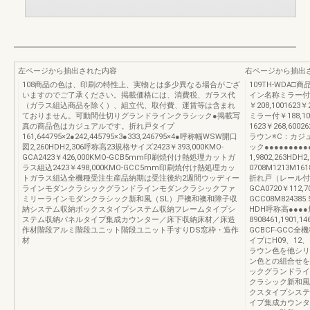
左ページから抽出された内容
右ページから抽出
108商品の色は、印刷の特性上、実物とは多少異なる場合がござ
109TH-WDA
いますのでご了承ください。掲載価格には、消費税、ガラス代
イン名称ミラー付
（ガラス組込商品を除く）、組立代、取付費、運賃等は含まれ
￥208,1001623￥2
ておりません。可動間仕切りグランドラインクラシック●掲載写
ミラー付￥188,1
真の商品色はカジュアルです。折れ戸タイプ
1623￥268,6002
161,644795×2●242,445795×3●333,246795×4●呼称幅WSW開口
ラウン※C：カジ
図2,260HDH2,306呼称高23規格サイズ2423￥393,000KMO-
ック●●●●●●●●
GCA2423￥426,000KMO-GCB5mm印刷焼付け熱処理カットガ
1,9802,263HD
ラス組込2423￥498,000KMO-GCC5mm印刷焼付け熱処理カッ
0708M1213M1618
トガラス組込全機種受注生産品納期は受注後約2週間ウッディー
折れ戸（レール付タイ
ラインモダンクラシックグランドラインモダンクラシックファ
GCA0720￥112,7
ミリーラインモダンクラシック新和風（SL）戸襖和襖和障子収
GCC08M824385
納システム収納ボックスタイプシステム収納フレームタイプシ
HDH呼称高●●●
ステム収納パネルタイプ集成カウンター／床下収納床材／床造
8908461,1901,14
作材階段アルミ階段ユニット階段ユニット手すりDS窓枠・造作
GCBCF-GCC
材
イプにH09、1
ラウン色を他シリ
ン色との組合せを
ックグランドライ
クラシック新和風
クスタイプシステ
イプ集成カウンタ