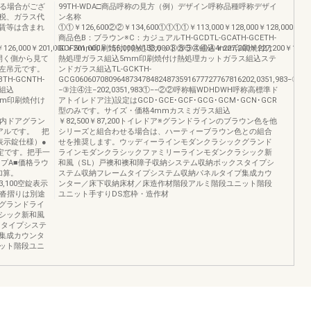
なる場合がござ
99TH-WDA□商品呼称の見方（例）デザイン呼称品種呼称デザイ
税、ガラス代
ン名称
賃等は含まれ
①①￥126,600②②￥134,600①①①①￥113,000￥128,000￥128,000￥189,
商品色B：ブラウン※C：カジュアルTH-GCDTL-GCATH-GCETH-
6,000￥201,000￥201,000￥155,000￥133,000③③③④④④￥227,200￥227,200￥177,
GCF5mm印刷焼付け熱処理カットガラス組込4mm印刷焼付け
開く側から見て
熱処理ガラス組込5mm印刷焼付け熱処理カットガラス組込ステ
左吊元です。
ンドガラス組込TL-GCKTH-
TH-GCNTH-
GCG0606070809648734784824873591677727767816202,0351,983−①①②
ス組込
−③注④注−202,0351,983①−−②②呼称幅WDHDWH呼称高標準ド
CK5mm印刷焼付け
アトイレドア注)設定はGCD･GCE･GCF･GCG･GCM･GCN･GCR
型のみです。サイズ・価格4mmカスミガラス組込
ア室内ドアグラン
￥82,500￥87,200トイレドア※グランドラインのブラウン色を他
アルです。 把
シリーズと組合わせる場合は、ハーティーブラウン色との組合
表示錠仕様）●
せを推奨します。ウッディーラインモダンクラシックグランド
設定です。把手一
ラインモダンクラシックファミリーラインモダンクラシック新
プA■価格ラウ
和風（SL）戸襖和襖和障子収納システム収納ボックスタイプシ
加算。
ステム収納フレームタイプシステム収納パネルタイプ集成カウ
3,100空錠表示
ンター／床下収納床材／床造作材階段アルミ階段ユニット階段
●沓摺りは別途
ユニット手すりDS窓枠・造作材
グランドライ
シック新和風
スタイプシステ
集成カウンタ
ット階段ユニ