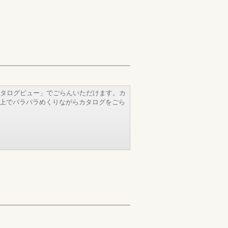
タログビュー」でごらんいただけます。カ
b上でパラパラめくりながらカタログをごら