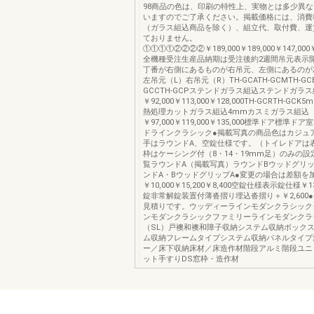
98商品の色は、印刷の特性上、実物とは多少異
いますのでご了承ください。掲載価格には、消費
（ガラス組込商品を除く）、組立代、取付費、運
ておりません。
①①①①②②②②￥189,000￥189,000￥147,000￥12
全機種受注生産品納期は受注後約2週間吊元表示
丁番が右側にあるものが右吊元、左側にあるのが
左吊元（L）右吊元（R）TH-GCATH-GCMTH-GCB
GCCTH-GCPステンドガラス組込ステンドガラ
￥92,000￥113,000￥128,000TH-GCRTH-G
熱処理カットガラス組込4mmカスミガラス組込
￥97,000￥119,000￥135,000標準ドア標準ド
ドラインクラシック●掲載写真の商品色はカジュ
手はラウンドA、空錠仕様です。（トイレドアは
枠はケーシング付（8・14・19mm足）のみの
覧ラウンドA（掲載写真）ラウンドBウッドグリッ
ンドA・BウッドグリップA●変更の場合は差額を
￥10,000￥15,200￥8,400空錠仕様表示錠仕様￥1
錠非常解錠装置付薄沓摺り埋込沓摺り＋￥2,600
見積りです。ウッディーラインモダンクラシック
ンモダンクラシックファミリーラインモダンクラ
（SL）戸襖和襖和障子収納システム収納ボック
ム収納フレームタイプシステム収納パネルタイプ
ー／床下収納床材／床造作材階段アルミ階段ユニ
ット手すりDS窓枠・造作材