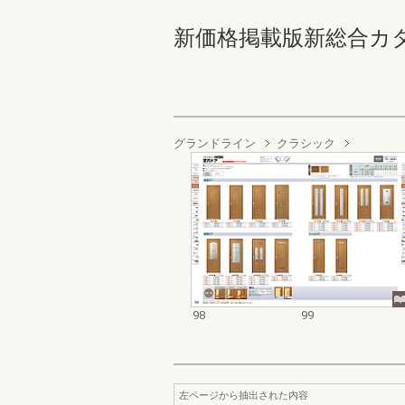
新価格掲載版新総合カタログ
グランドライン
クラシック
98
99
左ページから抽出された内容