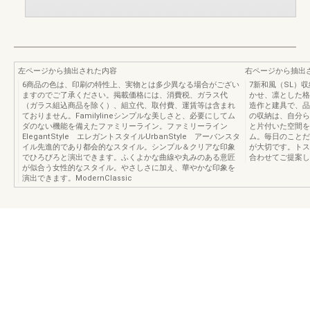
左ページから抽出された内容
右ページから抽出
6商品の色は、印刷の特性上、実物とは多少異なる場合がござい
7新和風（SL）
ますのでご了承ください。掲載価格には、消費税、ガラス代
かせ、凛とした格
（ガラス組込商品を除く）、組立代、取付費、運賃等は含まれ
造作と建具で、品
ておりません。Familylineシンプルな美しさと、必要にしてム
の収納は、自分ら
ダのない機能を備えたファミリーライン。ファミリーライン
と片付いた空間を
ElegantStyle エレガントスタイルUrbanStyle アーバンスタ
ム。毎日のことだ
イル先進的であり都会的なスタイル。シンプル＆クリアな印象
が大切です。トス
でひろびろと演出できます。ふくよかな曲線や丸みのある意匠
合わせてご提案してい
が似合う女性的なスタイル。やさしさに加え、華やかな印象を
演出できます。ModernClassic