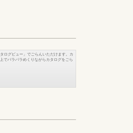
タログビュー」でごらんいただけます。カ
b上でパラパラめくりながらカタログをごら