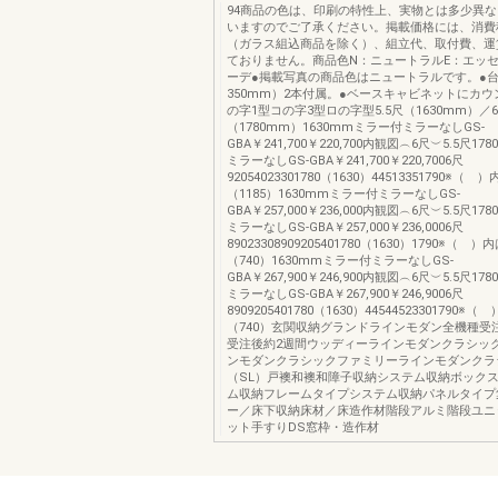
94商品の色は、印刷の特性上、実物とは多少異
いますのでご了承ください。掲載価格には、消費
（ガラス組込商品を除く）、組立代、取付費、運
ておりません。商品色N：ニュートラルE：エッセ
ーデ●掲載写真の商品色はニュートラルです。●
350mm）2本付属。●ベースキャビネットにカ
の字1型コの字3型ロの字型5.5尺（1630mm）／
（1780mm）1630mmミラー付ミラーなしGS-
GBA￥241,700￥220,700内観図︵6尺︶5.5尺1
ミラーなしGS-GBA￥241,700￥220,7006尺
92054023301780（1630）44513351790※（ ）
（1185）1630mmミラー付ミラーなしGS-
GBA￥257,000￥236,000内観図︵6尺︶5.5尺1
ミラーなしGS-GBA￥257,000￥236,0006尺
89023308909205401780（1630）1790※（ ）内
（740）1630mmミラー付ミラーなしGS-
GBA￥267,900￥246,900内観図︵6尺︶5.5尺1
ミラーなしGS-GBA￥267,900￥246,9006尺
8909205401780（1630）44544523301790※（
（740）玄関収納グランドラインモダン全機種受
受注後約2週間ウッディーラインモダンクラシッ
ンモダンクラシックファミリーラインモダンクラ
（SL）戸襖和襖和障子収納システム収納ボック
ム収納フレームタイプシステム収納パネルタイプ
ー／床下収納床材／床造作材階段アルミ階段ユニ
ット手すりDS窓枠・造作材