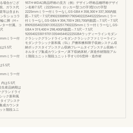
なる場合がござ
95TH-WDA□商品呼称の見方（例）デザイン呼称品種呼称デザイ
税、ガラス代
ン名称7.5尺（2225mm）ロッカー型コの字3型ロの字型
賃等は含まれ
2225mmミラー付ミラーなしGS-GBA￥358,300￥337,300内観
ンS:ショコラ
図︵7.5尺︶7.5尺8902330890179054022254452225mmミラー
台輪に脚（H＝
付ミラーなしGS-GBA￥304,700￥283,700内観図︵7.5尺︶7.5尺
ウンター付属。コ
89092054023301335222517902225mmミラー付ミラーなしGS-
6尺
GBA￥319,400￥298,400内観図︵7.5尺︶7.5尺
9205402330197013354454452225GBAウッディーラインモダン
780mmミラー付
クラシックグランドラインモダンクラシックファミリーライン
モダンクラシック新和風（SL）戸襖和襖和障子収納システム収
内は5.5尺
納ボックスタイプシステム収納フレームタイプシステム収納パ
ネルタイプ集成カウンター／床下収納床材／床造作材階段アル
780mmミラー付
ミ階段ユニット階段ユニット手すりDS窓枠・造作材
は5.5尺
780mmミラー付
 ）内は5.5尺
注生産品納期は
クグランドライ
シック新和風
スタイプシステ
集成カウンタ
ット階段ユニ