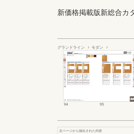
新価格掲載版新総合カタログ
グランドライン
モダン
94
95
左ページから抽出された内容