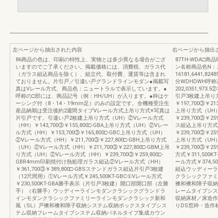
左ページから抽出された内容
右ページから抽出
86商品の色は、印刷の特性上、実物とは多少異なる場合がござ
87TH-WDA
いますのでご了承ください。掲載価格には、消費税、ガラス代
ン名称商品色N：
（ガラス組込商品を除く）、組立代、取付費、運賃等は含まれ
16181,6441,8
ておりません。片引戸／引違い戸グランドラインモダン●掲載写
分WDHDWH呼
真はVレール方式、商品色：ニュートラルで表示しています。●
202,0351,97
呼称の□部には、商品記号（例：HH/UH）が入ります。●枠はケ
引戸3枚建上吊り
ーシング付（8・14・19mm足）のみの設定です。全機種受注生
￥197,700③￥
産品納期は受注後約2週間タイプVレール方式上吊り方式※写真は
上吊り方式（UH
片引戸です。引違い戸2枚建上吊り方式（UH）②Vレール方式
￥239,700③￥
（HH）￥143,700③￥155,800□-GBA上吊り方式（UH）②Vレー
ス組込上吊り方式
ル方式（HH）￥153,700③￥165,800□-GBC上吊り方式（UH）
￥239,700③￥
②Vレール方式（HH）￥211,700③￥227,800□-GBH上吊り方式
上吊り方式（UH
（UH）②Vレール方式（HH）￥211,700③￥227,800□-GBM上吊
￥239,700③￥
り方式（UH）②Vレール方式（HH）￥239,700③￥259,800□-
方式￥311,50
GBR4mm印刷焼付け熱処理ガラス組込②Vレール方式（HH）
ール方式￥374,
￥361,700③￥389,800□-GBSステンドガラス組込片引戸3枚建
組込ウッディーラ
（12尺間用）①Vレール方式￥245,500KT-GBC①Vレール方式
クラシックファミ
￥230,500KT-GBA勝手表示（片引戸3枚建）開口部開口部（左勝
襖和襖和障子収納
手）（右勝手）ウッディーラインモダンクラシックグランドラ
レームタイプシス
インモダンクラシックファミリーラインモダンクラシック新和
収納床材／床造作
風（SL）戸襖和襖和障子収納システム収納ボックスタイプシス
りDS窓枠・造作
テム収納フレームタイプシステム収納パネルタイプ集成カウン