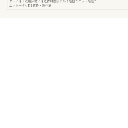
ター／床下収納床材／床造作材階段アルミ階段ユニット階段ユ
ニット手すりDS窓枠・造作材