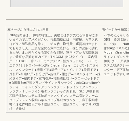
左ページから抽出された内容
右ページから抽出
78商品の色は、印刷の特性上、実物とは多少異なる場合がござ
79木のぬくもり
いますのでご了承ください。掲載価格には、消費税、ガラス代
GBS 漆調収納
（ガラス組込商品を除く）、組立代、取付費、運賃等は含まれ
ル 北欧 Natu
ておりません。上質な空間を家中に広げる一棟分の品揃え訪れ
作材■壁パネル造
る人が、また来たくなる華やかな部屋。室内ドアから玄関収納
ModernGra
まで豊富な品揃え室内ドア：TH-GCM（H23タイプ） 室内引
ラインモダンクラ
戸：KH-GCC 床：ハーモニアス12（新カジュアル） ハーモ
和風（SL）戸襖
ニアス12（トラバーチン調）ElegantStyle エレガントスタイ
ステム収納フレー
ル スタンダード●標準ドア●親子ドア●トイレドア●洗面ドア●
ンター／床下収納
片引戸●引違い戸●引分け戸●折れ戸●開き戸●パネルタイプ ●採
ユニット手すりD
光タイプ■室内ドア■室内引戸■可動間仕切り■クローゼットドア
■玄関収納■戸襖グランドラインクラシックClassicGrandlineウ
ッディーラインモダンクラシックグランドラインモダンクラシ
ックファミリーラインモダンクラシック新和風（SL）戸襖和襖
和障子収納システム収納ボックスタイプシステム収納フレーム
タイプシステム収納パネルタイプ集成カウンター／床下収納床
材／床造作材階段アルミ階段ユニット階段ユニット手すりDS窓
枠・造作材