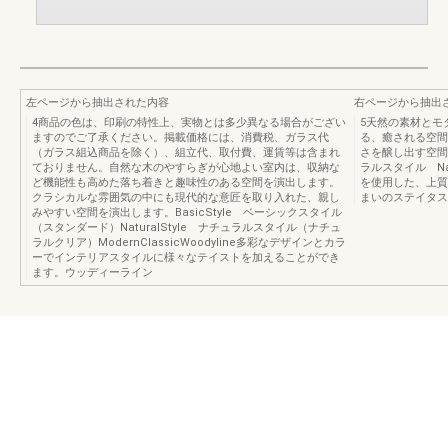
左ページから抽出された内容
右ページから抽出
4商品の色は、印刷の特性上、実物とは多少異なる場合がござい
5天然の素材とモ
ますのでご了承ください。掲載価格には、消費税、ガラス代
る、癒される空間
（ガラス組込商品を除く）、組立代、取付費、運賃等は含まれ
さを醸し出す空間。
ておりません。自然な木のやすらぎが心地よい室内は、収納な
ラルスタイル Natur
ど機能性も高めた落ち着きと趣味性のある空間を演出します。
を使用した、上質
クラシカルな雰囲気の中にも現代的な意匠を取り入れた、親し
まいのステイタス
みやすい空間を演出します。BasicStyle ベーシックスタイル
（スタンダード）NaturalStyle ナチュラルスタイル（ナチュ
ラルクリア）ModernClassicWoodyline多彩なデザインとカラ
ーでインテリアスタイルに様々なテイストを加えることができ
ます。ウッディーライン