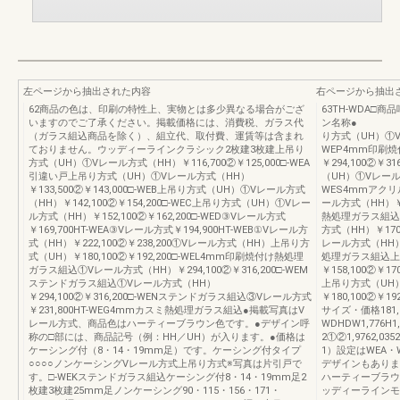
左ページから抽出された内容
右ページから抽出
62商品の色は、印刷の特性上、実物とは多少異なる場合がござ
63TH-WDA
いますのでご了承ください。掲載価格には、消費税、ガラス代
ン名称● の
（ガラス組込商品を除く）、組立代、取付費、運賃等は含まれ
り方式（UH）①Vレ
ておりません。ウッディーラインクラシック2枚建3枚建上吊り
WEP4mm印刷
方式（UH）①Vレール方式（HH）￥116,700②￥125,000□-WEA
￥294,100②￥
引違い戸上吊り方式（UH）①Vレール方式（HH）
（UH）①Vレール方式
￥133,500②￥143,000□-WEB上吊り方式（UH）①Vレール方式
WES4mmアク
（HH）￥142,100②￥154,200□-WEC上吊り方式（UH）①Vレー
ール方式（HH）￥2
ル方式（HH）￥152,100②￥162,200□-WED③Vレール方式
熱処理ガラス組込
￥169,700HT-WEA③Vレール方式￥194,900HT-WEB①Vレール方
方式（HH）￥170
式（HH）￥222,100②￥238,200①Vレール方式（HH）上吊り方
レール方式（HH）￥
式（UH）￥180,100②￥192,200□-WEL4mm印刷焼付け熱処理
処理ガラス組込上
ガラス組込①Vレール方式（HH）￥294,100②￥316,200□-WEM
￥158,100②￥
ステンドガラス組込①Vレール方式（HH）
上吊り方式（UH
￥294,100②￥316,200□-WENステンドガラス組込③Vレール方式
￥180,100②￥
￥231,800HT-WEG4mmカスミ熱処理ガラス組込●掲載写真はV
サイズ・価格181,8
レール方式、商品色はハーティーブラウン色です。●デザイン呼
WDHDW1,776
称の□部には、商品記号（例：HH／UH）が入ります。●価格は
2①②1,9762,035
ケーシング付（8・14・19mm足）です。ケーシング付タイプ
1）設定はWEA
○○○○ノンケーシングVレール方式上吊り方式※写真は片引戸で
デザインもありま
す。□-WEKステンドガラス組込ケーシング付8・14・19mm足2
ハーティーブラウ
枚建3枚建25mm足ノンケーシング90・115・156・171・
ッディーラインモ