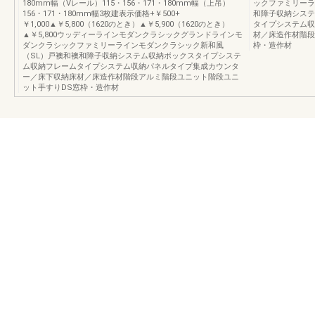
180mm幅（Vレール）115・156・171・180mm幅（上吊）
ックファミリーラ
156・171・180mm幅3枚建表示価格+￥500+
和障子収納システ
￥1,000▲￥5,800（1620のとき）▲￥5,900（1620のとき）
タイプシステム収
▲￥5,800ウッディーラインモダンクラシックグランドラインモ
材／床造作材階段
ダンクラシックファミリーラインモダンクラシック新和風
枠・造作材
（SL）戸襖和襖和障子収納システム収納ボックスタイプシステ
ム収納フレームタイプシステム収納パネルタイプ集成カウンタ
ー／床下収納床材／床造作材階段アルミ階段ユニット階段ユニ
ット手すりDS窓枠・造作材