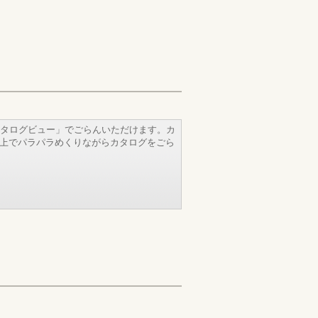
タログビュー」でごらんいただけます。カ
b上でパラパラめくりながらカタログをごら