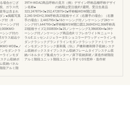
なる場合がござ
39TH-WDA□商品呼称の見方（例）デザイン呼称品種呼称デザイ
税、ガラス代
ン名称● の納期は受注後約1週間。受注生産品
賃等は含まれ
323,247875×3●252,472875×2●呼称幅WDW開口図
ダン●掲載写真
2,240.5HDH2,306呼称高23規格サイズ（右勝手の場合）（右勝
ング付（8・
手の場合）2,445795×3●16ケーシング付ノンケーシング24ケー
込ケーシング付
シング付1,644795×2●呼称幅WSW開口図2,260HDH2,306呼称高
,000KMO-
23規格サイズ2,550830×3●25ノンケーシング3,386830×4●34ケ
ーシング付の
ーシング付ノンケーシング商品色R:リフレホワイトN:ニュート
理ガラス組込ケ
ラルE:エッセンJ:ジェラータS:ショコラーデウッディーラインモ
シング
ダンクラシックグランドラインモダンクラシックファミリーラ
0KMO-WDB●ノ
インモダンクラシック新和風（SL）戸襖和襖和障子収納システ
ラインモダンクラ
ム収納ボックスタイプシステム収納フレームタイプシステム収
ーラインモダ
納パネルタイプ集成カウンター／床下収納床材／床造作材階段
システム収納ボ
アルミ階段ユニット階段ユニット手すりDS窓枠・造作材
ム収納パネル
階段アルミ階