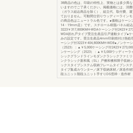
38商品の色は、印刷の特性上、実物とは多少異
いますのでご了承ください。掲載価格には、消費
（ガラス組込商品を除く）、組立代、取付費、運
ておりません。可動間仕切りウッディーラインモ
の商品色はニュートラル色です。●価格はケーシ
14・19mm足）です。スチロール樹脂パネル組
3223￥317,800KMH-WDAケーシング付2423￥273
WDA折れ戸タイプ受注生産品引戸連動タイプ●ケ
みの設定です。受注生産品4mm印刷焼付け熱処
ーシング付3223￥404,800KMH-WDB●ノンケー
（2523）：▲￥5,000ケーシング付2423￥273,00
ンケーシング（2523）：▲￥5,000ウッディー
シックグランドラインモダンクラシックファミリ
ンクラシック新和風（SL）戸襖和襖和障子収納
ックスタイプシステム収納フレームタイプシステ
タイプ集成カウンター／床下収納床材／床造作材
段ユニット階段ユニット手すりDS窓枠・造作材