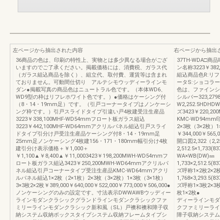
左ページから抽出された内容
右ページから抽出
36商品の色は、印刷の特性上、実物とは多少異なる場合がござ
37TH-WDA
いますのでご了承ください。掲載価格には、消費税、ガラス代
ン名称3223￥38
（ガラス組込商品を除く）、組立代、取付費、運賃等は含まれ
組込商品色R:リフ
ておりません。可動間仕切り アルテシモウッディーラインモ
ータS:ショコラ
ダン●掲載写真の商品色はニュートラル色です。（本体WD6、
色は、ファインシ
WD9型の枠はリフレホワイト色です。）●価格はケーシング付
シルバー323,27
（8・14・19mm足）です。（引戸コーナータイプはノンケーシ
W2,252.5HDH
ング枠です。）引戸スライドタイプ引違い戸4枚建受注生産品
ズ3423￥220,
3223￥338,100MHF-WD54mmフロート板ガラス組込
KMC-WD94m
3223￥442,100MHF-WD64mmアクリルパネル組込引戸スライ
2×3枚（3×2枚）1
ドタイプ引分け戸受注生産品ケーシング付8・14・19mm足
￥344,000￥565
25mm足ノンケーシング4枚建156・171・180mm幅引分け4枚
開口図2,322（2,2
建引分け表示価格＋￥1,000＋
2,512.5×1,733(
￥1,100▲￥8,400▲￥11,0003423￥198,200MWH-WD54mmフ
WA×WB(DW)㎜
ロート板ガラス組込3423￥250,200MWH-WD64mmアクリルパ
1,733×2,512.5(83
ネル組込引戸コーナータイプ受注生産品KMC-WD64mmアクリ
ズ呼称1×2枚2×2枚
ルパネル組込1×2枚（2×1枚）2×3枚（3×2枚）1×3枚（3×1枚）
1,768×3,293.5(83
3×3枚2×2枚￥389,000￥640,000￥522,000￥773,000￥506,000●
ズ呼称1×3枚2×3枚
ノンケーシングのみの設定です。寸法表示DWWAWBウッディー
枚1×2枚● 
ラインモダンクラシックグランドラインモダンクラシックファ
ディーラインモダ
ミリーラインモダンクラシック新和風（SL）戸襖和襖和障子収
クファミリーライ
納システム収納ボックスタイプシステム収納フレームタイプシ
障子収納システム