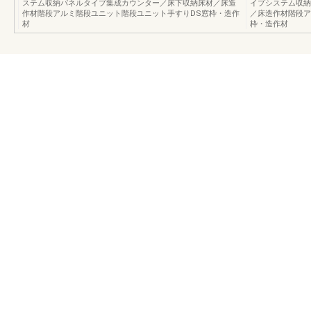
ステム収納パネルタイプ集成カウンター／床下収納床材／床造
イプシステム収納
作材階段アルミ階段ユニット階段ユニット手すりDS窓枠・造作
／床造作材階段ア
材
枠・造作材