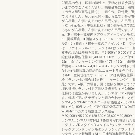
22商品の色は、印刷の特性上、実物とは多少異
いますのでご了承ください。掲載価格には、消費
（ガラス組込商品を除く）、組立代、取付費、運
ておりません。吊元表示開く側から見て丁番が右
が右吊元、左側にあるのが左吊元です。左吊元（
（R）吊元表示（中折れ仕様）開く側から見て固
るものが右吊元、左側にあるのが左吊元です。左
元（R）把手一覧室内ドアウッディーラインモダ
B（掲載写真）■価格スタイルB・D・Eウッドグ
ルD・E（鏡面）※把手一覧のスタイルB・D、ウ
は ファインシルバー、スタイルEはシルバー（
変更の場合は差額を加算。￥6,800￥10,000￥11,0
錠仕様表示錠仕様￥8,400￥9,500ケーシング付8
25mm足ノンケーシング156・171・180mm幅9
示価格＋￥500▲￥4,800▲￥3,700ランマ付ド
なし※●掲載写真の商品色はニュートラル色です
イルB、空錠仕様です（トイレドアは表示錠仕様）
枠（ランマ付の場合は3方枠）、ケーシング付（8・
足）です。●以下の場合、更に差額を加算してく
埋込沓摺りランマ付ドア埋込段沓摺り＋￥2,600
仕様には設定がありません。ランマ付ドア●掲載
す。標準ドアの各デザインと組み合わせることが
ンマAランマB4mmスチロール樹脂組込●ランマ
額＋￥2,100ランマ付ドア①①①②②②TR-WDATR-
WDG4mmカスミ熱処理ガラス組込
￥92,000￥95,700￥120,300￥95,600￥99,800￥
ランマAランマA※4方枠は薄沓摺りが同梱された
ドグリップDスタイルDスタイルEウッディーラ
シックグランドラインモダンクラシックファミリ
ンクラシック新和風（SL）戸襖和襖和障子収納