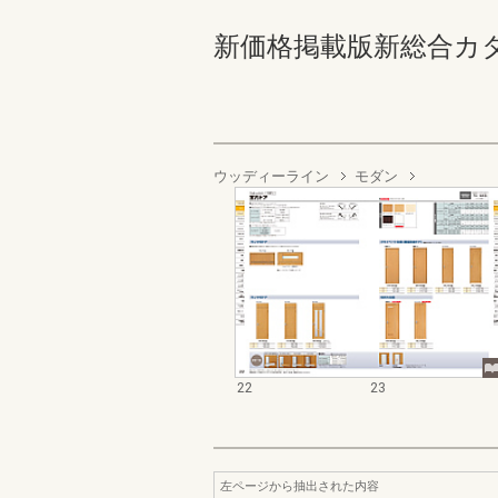
新価格掲載版新総合カタログ
ウッディーライン
モダン
22
23
左ページから抽出された内容