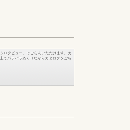
タログビュー」でごらんいただけます。カ
b上でパラパラめくりながらカタログをごら