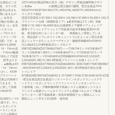
なる場合がござ
23TH-WDA□商品呼称の見方（例）デザイン呼称品種呼称デザイ
税、ガラス代
ン名称● の納期は受注後約1週間。受注生産品TPH-
賃等は含まれ
WDATPH-WDBTNH-WDZTPL-WDATNL-WDBTPL-WDB4mmカ
側にあるもの
スミガラス組込
L）右吊元
③③⑦⑤⑨⑤￥87,300￥102,200￥124,900￥87,800￥92,400￥102,700④④
定軸が右側にあ
プライベート仕様（簡易防音ドア）●遮音性能はT-2（30）等級
吊元（L）右吊
⑧⑩￥131,900￥96,400中折れ仕様標準ドア標準ドアトイレドア
ンスタイル
標準ドアトイレドアトイレドア空錠表示錠非常解錠装置付※空
リップDスタイ
錠、表示錠以外にもシリンダー錠、 簡易錠もご用意していま
ッドグリップD
す。商品色R:リフレホワイトN:ニュートラルE:エッセン受注生産
鏡面）です。●
品J:ジェラータS:ショコラーデサイズ・価格呼称幅WDHDWH3
00￥5,300空
方2,3064方2,318呼称高23ランマ付ドア
・14・19mm足
09873②08824②07784065754①−−−−①06734ランマ675本体677
0・115mm幅表
ランマ236本体1,983ランマ695本体697ランマ725本体727ランマ
ア中折れドア設定
765本体767ランマ814本体816①呼称幅WDHDWH4方2,0234方
。 把手はスタ
2,02320201,982.51,982.5呼称高プライベート仕様トイレドア
。●価格は4方
09873④08824④07784065754③06648592−③06734817768728698678
14・19mm
−WDHDWH4方2,0354方2,03520201,9611,961呼称高中折れ仕様
ださい。4方枠
トイレドア
※プライベート
873⑧824⑧784754⑦648592.5−⑦734817.5768.5728.5698.5678.5⑦⑩⑩−
写真は代表例で
−受注生産品受注生産品ウッディーラインモダンクラシックグラ
できます。ラ
ンドラインモダンクラシックファミリーラインモダンクラシッ
Aに対して加算
ク新和風（SL）戸襖和襖和障子収納システム収納ボックスタイ
WDBTR-
プシステム収納フレームタイプシステム収納パネルタイプ集成
カウンター／床下収納床材／床造作材階段アルミ階段ユニット
125,800ランマA
階段ユニット手すりDS窓枠・造作材
仕様です。ウッ
インモダンクラ
ーラインモダ
システム収納ボ