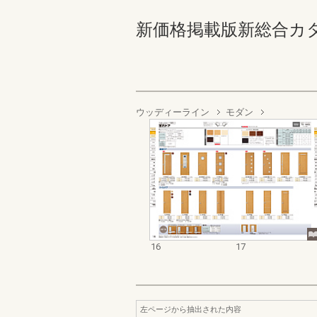
新価格掲載版新総合カタログ
ウッディーライン
モダン
16
17
左ページから抽出された内容