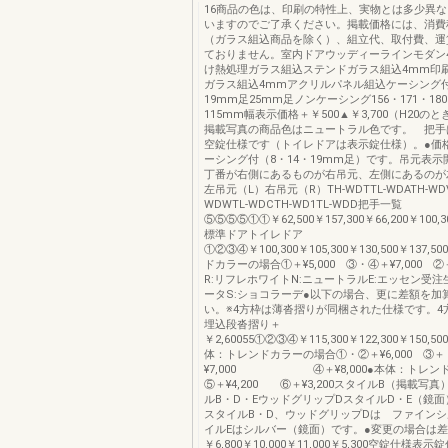
16商品の色は、印刷の特性上、実物とは多少異
いますのでご了承ください。掲載価格には、消費
（ガラス組込商品を除く）、組立代、取付費、運
ておりません。室内ドアウッディーラインモダン
け熱処理ガラス組込ステンドガラス組込4mm印
ガラス組込4mmアクリルパネル組込ケーシング付
19mm足25mm足ノンケーシング156・171・18
115mm幅表示価格＋￥500▲￥3,700（H20のとき
掲載写真の商品色はニュートラル色です。 把手
空錠仕様です（トイレドアは表示錠仕様）。●価
ーシング付（8・14・19mm足）です。吊元表
丁番が右側にあるものが右吊元、左側にあるのが
左吊元（L）右吊元（R）TH-WDTTL-WDATH-WDV
WDWTL-WDCTH-WD1TL-WDD把手一覧
⑤⑤⑤⑤①①￥62,500￥157,300￥66,200￥100,30
標準ドアトイレドア
①②③④￥100,300￥105,300￥130,500￥137,
ドカラーの場合①＋¥5,000 ③・④＋¥7,000 ②＋
R:リフレホワイトN:ニュートラルE:エッセン受注
ータS:ショコラーデ●以下の場合、更に差額を加
い。※4方枠は薄沓摺りが同梱された仕様です。4
埋込段沓摺り＋
￥2,60055①②③④￥115,300￥122,300￥150,50
体：トレンドカラーの場合①・②＋¥6,000 ③＋
¥7,000 ④＋¥8,000●本体：トレン
⑤＋¥4,200 ⑥＋¥3,200スタイルB（掲載写
ルB・D・EウッドグリップDスタイルD・E（鏡面
スタイルB・D、ウッドグリップDは ファイン
イルEはシルバー（鏡面）です。●変更の場合は
￥6,800￥10,000￥11,000￥5,300空錠仕様表示