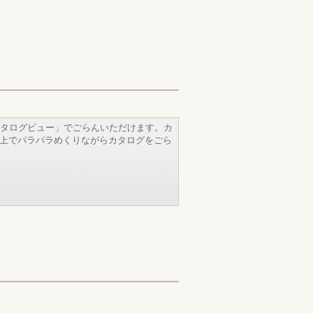
タログビュー」でごらんいただけます。カ
b上でパラパラめくりながらカタログをごら