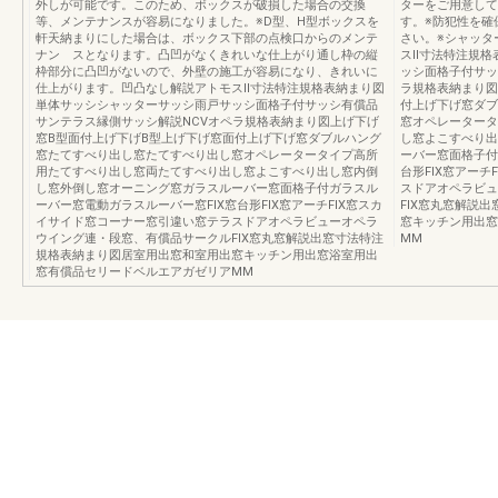
外しが可能です。このため、ボックスが破損した場合の交換
ターをご用意して
等、メンテナンスが容易になりました。※D型、H型ボックスを
す。※防犯性を確
軒天納まりにした場合は、ボックス下部の点検口からのメンテ
さい。※シャッタ
ナン スとなります。凸凹がなくきれいな仕上がり通し枠の縦
スⅡ寸法特注規格
枠部分に凸凹がないので、外壁の施工が容易になり、きれいに
ッシ面格子付サッ
仕上がります。凹凸なし解説アトモスⅡ寸法特注規格表納まり図
ラ規格表納まり図
単体サッシシャッターサッシ雨戸サッシ面格子付サッシ有償品
付上げ下げ窓ダブ
サンテラス縁側サッシ解説NCVオペラ規格表納まり図上げ下げ
窓オペレータータ
窓B型面付上げ下げB型上げ下げ窓面付上げ下げ窓ダブルハング
し窓よこすべり出
窓たてすべり出し窓たてすべり出し窓オペレータータイプ高所
ーバー窓面格子付
用たてすべり出し窓両たてすべり出し窓よこすべり出し窓内倒
台形FIX窓アー
し窓外倒し窓オーニング窓ガラスルーバー窓面格子付ガラスル
スドアオペラビュ
ーバー窓電動ガラスルーバー窓FIX窓台形FIX窓アーチFIX窓スカ
FIX窓丸窓解説
イサイド窓コーナー窓引違い窓テラスドアオペラビューオペラ
窓キッチン用出窓
ウイング連・段窓、有償品サークルFIX窓丸窓解説出窓寸法特注
MM
規格表納まり図居室用出窓和室用出窓キッチン用出窓浴室用出
窓有償品セリードベルエアガゼリアMM