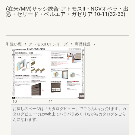
(在来/MM)サッシ総合-アトモスⅡ・NCVオペラ・出
窓・セリード・ベルエア・ガゼリア 10-11(32-33)
引違い窓
アトモスⅡ CTシリーズ
商品解説
10
11
お探しのページは「カタログビュー」でごらんいただけます。カ
タログビューではweb上でパラパラめくりながらカタログをごら
んになれます。