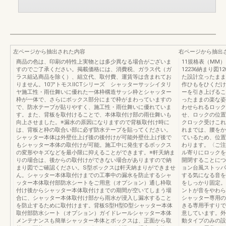
左ページから抽出された内容
右ページから抽出
商品の色は、印刷の特性上実物とは多少異なる場合がございま
11規格表（MM）
すのでご了承ください。掲載価格には、消費税、ガラス代（ガ
12236納まり図
ラス組込商品を除く）、組立代、取付費、運賃等は含まれてお
た設計立ったまま
りません。10アトモスⅡCTシリーズ シャッターサッシイタリ
作ひもをひくだけ
ヤ施工性・雨仕舞いに優れた一体枠構造サッシ枠とシャッター
ーを引き上げるこ
枠が一体で、さらにボックス部分にまで枠がまわっていますの
ったままの楽な姿
で、防水テープが貼りやすく、施工性・雨仕舞いに優れていま
わせられるロック
す。また、背板を取付けることで、本体取付け部の雨仕舞いも
せ、ロックの位置
向上させました。※漏水の原因になりますので背板取付け時に
クロック受けこれ
は、背板と枠の取合い部に必ず防水テープを貼ってください。
れまでは、腰をか
シャッター本体は外壁仕上げ後の後付けが可能外壁仕上げ後で
ているため、位置
もシャッター本体の取付けが可能。施工中に発生するボックス
わります。〈ご注
の変形やキズなどを最小限に抑えることができます。※軒天納ま
ル寄りにロックを
りの場合は、後からの取付けができない場合がありますので納
開閉することにつ
まり図でご確認ください。S型ボックスは軒天納まりができませ
ョン台風ストッパ
ん。シャッター本体取付けまでの工事中の漏水を防止するシャ
する気になる音を
ッター本体取付部防水シートをご用意（オプション）通し枠取
をしっかり固定。
付け後からシャッター本体取付けまでの期間が空いてしまう場
ントが音をやわら
合に、シャッター本体取付け部から雨水が浸入し漏水すること
シャッター専用の
を防止するために取付けます。背板S型H型D型シャッター本体
きる専用手すりで
取付部防水シート（オプション）ガイドレールシャッター本体
意しています。
メンテナンスも簡単シャッター本体とボックスは、正面から取
動タイプのみの設