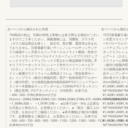
左ページから抽出された内容
右ページから抽出
756商品の色は、印刷の特性上実物とは多少異なる場合がござい
757日射遮蔽引
ますのでご了承ください。掲載価格には、消費税、ガラス代
シ天窓スカイシア
（ガラス組込商品を除く）、組立代、取付費、運賃等は含まれ
ーⅡフローラルマ
ておりません。日射遮蔽引違いサッシノンレールサッシサンテ
ンドデュプレック
ラス縁側サッシ天窓スカイシアタースカイライト断熱・防音サ
ボックスフレシェ
ッシマイスターⅡフローラルマイスターフォンテプラスⅡデュプ
ムアート（ひさし
レックスグランドデュプレックス窓まわり商品面格子目隠し手
スリフォーム用商
すりフラワーボックスフレシェード外付スクリーンキャピア
（後付け樹脂内窓
（ひさし）スリムアート（ひさし）ブラインドフィノブライン
その他商品躯体内
ドイン複層ガラスリフォーム用商品リフレム（窓改装用モー
合サッシアンダーセ
ル）インプラス（後付け樹脂内窓）雨戸一筋単体雨戸アルガー
20m巻ガラス厚
ド（後付外窓）その他商品躯体内換気部材PSSリニューアルバ
2mm用商品コードN
ランサー木製複合サッシアンダーセン1234567PGアタッチメン
¥1,400¥1,400
ト（開き窓用）PGアタッチメント（FIX窓用）出来寸法
NP7W0003NP7M
∼400∼500∼578出来W(mm)寸法
¥1,400¥1,400
H(mm)∼200¥3,930¥4,030¥4,120∼300¥4,260¥4,370¥4,470∼400¥4,470¥4,580¥4,680∼50
NP7W0004NP7M
∼1,300¥6,820̶̶ ̶̶ ∼1,347¥7,090̶̶ ̶̶ ●出来寸法H・Wを上記算出
¥1,400¥1,400
公式表より算出の上、お見積もりください。●「発注・施工上の
NP7W0005NP7M
ご注意」を合わせてご確認ください。●表示価格は1枚分の価格
¥1,400¥1,400
です。必要枚数をご確認の上、お見積もりください。出来寸法
NP7W0006NP7M
∼500∼600∼700∼800∼900∼1000∼1100∼1200∼1300∼1400∼1500∼1600∼1700∼1
¥1,400¥1,400
出来W(mm)寸法
NP7W0007NP7M0