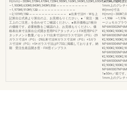
H(mm)∼300¥4,370¥4,470¥4,720¥4,980¥5,160¥5,340¥5,520¥5,690¥5,870¥6,050¥6,230¥6
1●20m／箱で
∼1,900¥8,630¥8,840¥9,340¥9,850̶̶ ̶̶ ̶̶ ̶̶ ̶̶ ̶̶ ̶̶ ̶̶ ̶̶ ̶̶ ̶̶
1mm上のグレチ
∼1,975¥8,910¥9,120̶̶ ̶̶ ̶̶ ̶̶ ̶̶ ̶̶ ̶̶ ̶̶ ̶̶ ̶̶ ̶̶ ̶̶ ̶̶
W(mm)寸法
∼2,101¥9,180̶̶̶̶ ̶̶ ̶̶ ̶̶ ̶̶ ̶̶ ̶̶ ̶̶ ̶̶ ̶̶ ̶̶ ̶̶ ̶̶ ●出来寸法H・Wを上
H(mm)∼300¥7,030
記算出公式表より算出の上、お見積もりください。●「発注・施
∼1,900̶̶ ∼1
工上のご注意」を合わせてご確認ください。●表示価格は1枚分
ージュモカブラウ
の価格です。必要枚数をご確認の上、お見積もりください。価
NP6W0002NP6M
格表出来寸法算出公式開き窓用PGアタッチメントFIX窓用PGア
¥2,900¥2,900
タッチメント数量／セット11出来寸法Hガラス寸法H（PG）-29
NP6W0003NP6M
ガラス寸法H（PG）-29出来寸法Wガラス寸法W（PG）+5ガラ
¥2,900¥2,900
ス寸法W（PG）+5※ガラス寸法はP.732に掲載しております。納
NP6W0004NP6M
期 受注生産品開き窓・FIX窓インプラス
¥2,900¥2,900
NP6W0005NP6M
¥2,900¥2,900
NP6W0006NP6M
¥2,900¥2,900
NP6W0007NP6M0
1●50m／箱で
1mm上のグレチ