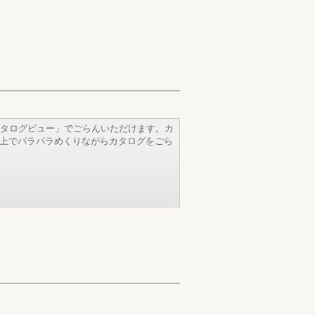
タログビュー」でごらんいただけます。カ
b上でパラパラめくりながらカタログをごら