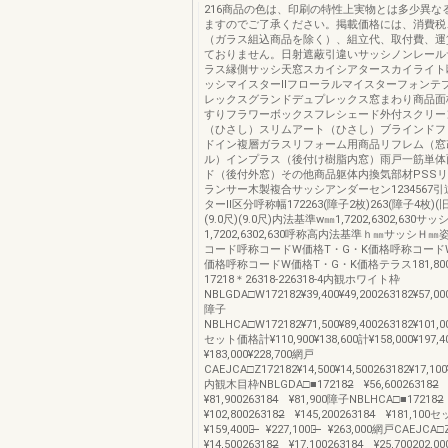
216商品の色は、印刷の特性上実物とは多少異な
ますのでご了承ください。掲載価格には、消費税
（ガラス組込商品を除く）、組立代、取付費、運
ておりません。日射遮蔽引違いサッシノンレール
ラス縁側サッシ天窓スカイシアタースカイライト
ッシマイスターⅡフローラルマイスターフォンテ
レックスグランドデュプレックス窓まわり商品面
すりフラワーボックスフレシェード外付スクリー
（ひさし）スリムアート（ひさし）ブラインドフ
ドイン複層ガラスリフォーム用商品リフレム（窓
ル）インプラス（後付け樹脂内窓）雨戸一筋単体
ド（後付外窓）その他商品躯体内換気部材PSS
ランサー木製複合サッシアンダーセン1234567
ターⅡ区分呼称幅172263(障子2枚)263(障子4枚)(旧
(9.0尺)(9.0尺)内法基準w㎜1,7202,6302,630サ
1,7202,6302,630呼称高内法基準ｈ㎜サッシＨ㎜
コード呼称コードW価格T・G・K価格呼称コード
価格呼称コードW価格T・G・K価格テラス181,8001
17218＊26318-226318-4内観ホワイト枠
NBLGDA□W172182¥39,400¥49,200263182¥57,000
障子
NBLHCA□W172182¥71,500¥89,400263182¥101,00
セット価格計¥110,900¥138,600計¥158,000¥197,
¥183,000¥228,700網戸
CAEJCA□Z172182¥14,500¥14,500263182¥17,100¥
内観木目枠NBLGDA□■172182̶̶ ¥56,600263182̶
¥81,900263184̶̶ ¥81,900障子NBLHCA□■172182̶
¥102,800263182̶̶ ¥145,200263184̶̶ ¥181,1
¥159,400計̶̶ ¥227,100計̶̶ ¥263,000網戸CAEJCA□
¥14,500263182̶̶ ¥17,100263184̶̶ ¥25,700202,