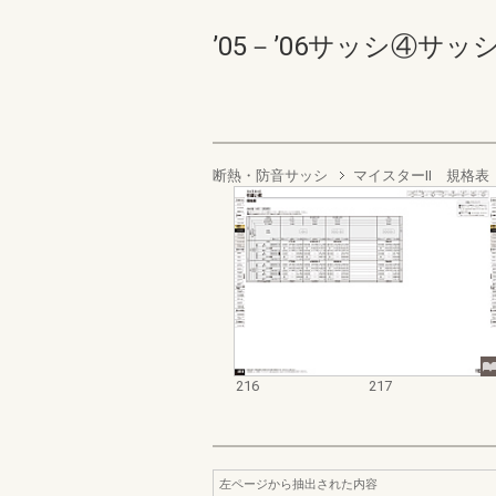
’05－’06サッシ④サッシ総合
断熱・防音サッシ
マイスターⅡ 規格表
216
217
左ページから抽出された内容