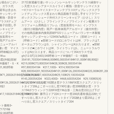
る場合がござい
217日射遮蔽引違いサッシノンレールサッシサンテラス縁側サッ
、ガラス代
シ天窓スカイシアタースカイライト断熱・防音サッシマイスタ
賃等は含まれ
ーⅡフローラルマイスターフォンテプラスⅡデュプレックスグラ
サッシサンテ
ンドデュプレックス窓まわり商品面格子目隠し手すりフラワー
断熱・防音サ
ボックスフレシェード外付スクリーンキャピア（ひさし）スリ
プラスⅡデュプ
ムアート（ひさし）ブラインドフィノブラインドイン複層ガラ
格子目隠し手
スリフォーム用商品リフレム（窓改装用モール）インプラス
ンキャピア
（後付け樹脂内窓）雨戸一筋単体雨戸アルガード（後付外窓）
ィノブライン
その他商品躯体内換気部材PSSリニューアルバランサー木製複
改装用モー
合サッシアンダーセン1234567●商品コード＝［部材コード］＋
雨戸アルガー
［呼称コード］●部材コードの□にホワイトはW、ブラックはT、
リニューアルバ
オータムブラウンはG、シャイングレーはKが入ります。●部材
引違い窓 マイス
コードの■にホワイトはW、ライトウッドはL、ニュートラルウ
呼称幅)(6.0尺)
ッドはNが入ります。商品コードについて354ガラス寸法
ッシW㎜
gh(12.0尺)3,5403,540呼称コードW価格T・G・K価格
姿図(外観)部材
354181,703354184¥68,000¥85,000354184¥151,000¥188,800計
W価格T・G・K
¥219,000¥273,800354184¥28,300¥28,300354184̶̶
,802呼称
¥97,800354184̶̶ ¥217,100計̶̶ ¥314,900354184̶̶
¥28,300354201,903354204¥101,000¥126,200354204¥225,000¥281,200
¥71,200263184¥57,000¥71,200
計¥326,000¥407,400354204¥29,100¥29,100354204̶̶
¥145,200354204̶̶ ¥323,400計̶̶ ¥468,600354204̶̶ ¥29,100805(4)
0¥126,200263184¥126,000¥157,500
㎜たてすべり出し窓182開き窓テラス186FIX窓スクエア／スリッ
400計
トタイプ206よこすべり出し窓190引違い窓208両開き窓・テラ
ス194ボウウィンドウ220FIX窓196台形・三角出窓222上げ下げ
17,100263184¥25,700¥25,700
窓198テラス・勝手口ドア224コーナー窓200共通有償品228たて
̶
すべり出し窓スクエア／スリットタイプ202納まり図250よこす
̶
べり出し窓スクエア／スリットタイプ204
00セット価格計̶̶
Z172182̶̶
0002,002呼称