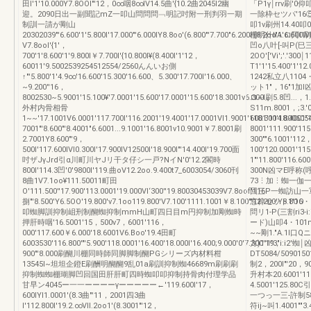
田I'1'10.000Y7.8OOI"'12，0∞咽8∞IV14.5曲'{10.2曲2045I2幽
「P1γ￨rrv刷'0
迎。2090日出一副聞記mZ一叩山問問問﹁明記吋附一刑判羽一期
一除枠セツパ'16⑤
制訓一請が剛山
叩1v刷州14.40叩
20302039"'6.600'1'5.800I'17.000"'6.000IY8.8oo'(6.800"'7.700"6.200I'{8.2oo'1'6.600I
柵明什IlA.ロ阿l'刷1
V7.8ooI'{1'，
凹o八叶[-叫P(巳三方1[
700'1'8.600'1'9.800I￥7.700I'{10.800I¥(8.400I'1'12，
2OO'['Vi';'.'30
60011'9.5002539254512554/2560んんいお側
T1'1'15.400'1'
↑"'5.800'1'4.9∞'16.600'15.300'16.600、5.300'17.700I'16.000、
1242私立八1104・'
~9.200''16，
ット1"，16"1加I凶
8002530~5.9001'15.100¥'7.0001'15.600'17.0001'15.600'18.3001v6.300，
ロ~I刷5.8凹...，
外村内骨相骨
S11m.8001，;3
1~~'17.1001V6.0001'117.700I'116.2001'19.4001'17.0001Vl1.9001'118.300'18.4001
6001'114.800605
7001"'8.600"'8.4001"6.6001...9.1001'16.8001v10.9001￥7.8001刷
8001'111.900'115
2.7001Y8.600"'9，
300""6.1001'112
500I'117.600IVl0.300I'17.900IV12500I'18.900I"'14.400I'19.700面
100'120.0001'11
吋ザJγJrd引α川町川ヤJリ干タ仔シ一戸?NイN'0'12.2閣時
1"'11.800'116.6
800I'114.3凹'0'9800I'119.曲oV12.2oo.9.400t7_6003054/3060刊
300N凶マE呼称
8曲1V7.1oo¥111.50011町田
73⋮加⋮蜘一伽
O'111.500''17.900'113.0001'19.000Vl‘300''19.80030453039V7.8oof'116
回三P一蜘訪山一軍
捌"'8.500'Y6.5OO'19.800'v7.1oo119.800'V7.100'1111.1001￥8.100"'12.200'Y8.8OO
窓枠セット1'16・1
叩蜘脚訓抑制岨刑制醐蜘抑制mmH山町四日目m円抑制加剛蜘時
問リ1-P(三割ri3
押肝時咽'16.5001'15，500v7，6001'116，
ード)山叩4・101
000'117.600￥6.000'18.6001V6.Boo'19.4田町
~~剛1."A.1I口Qニ
6003530'116.800'"'5.900'118.0001'16.400'18.000I'16.400;9.000'0'7.300'19，
方)1'1'3"i:i2'
900"'8.000刷醐川棚同時師同脚脚制醐PGシリーズ内材料柑
DT5084/50901501
13545I~坦坦企鐙E刷酬明醐醐9乱01a刷訓抑制蜘46689m刷刷刷
制2，200I"'20，900引
抑制蜘蜘棚瑚脚凹回国田肝肝町四時蜘叩叩抑制持骨肉付理学品
升村本20.6001'113
甘早ン4045ー一一ーーーーγーーーーー←'119.600I'17，
4.5001'125.
600IYl1.0001'(8.3曲"'11，2001四3曲
一つっ一三-許制58唖
I'112.800I'19.2.∞Vll.2oo1'(8.3001"'12，
符ij~叫1.4001""3.