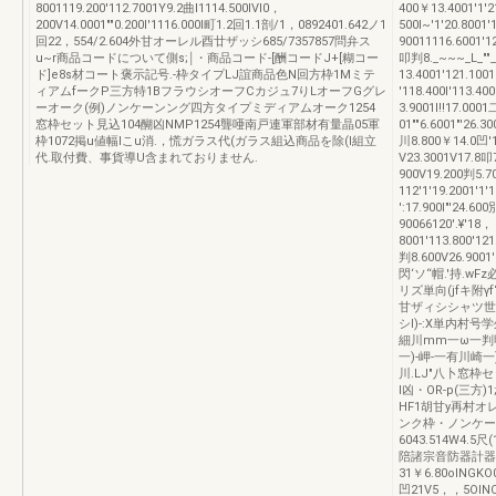
8001119.200'112.7001Y9.2曲I1114.500IVl0，
400￥13.4001'1'2
200V14.0001""0.200I'1116.000I町1.2回1.1剖/1，0892401.642ノ1
500I~'1'20.8001
回22，554/2.604外甘オーレル酉廿ザッシ685/7357857問弁ス
90011116.6001'1
u~r商品コードについて側s;￨・商品コード-[酬コードJ+[糊コー
叩判8._~~~_L_""
ド]e8s材コート褒示記号.-枠タイプLJ誼商品色N回方枠1Mミテ
13.4001'121.1001"
ィアムfークP三方特1BフラウシオーフCカジュ7りLオーフGグレ
'118.400I'113.
ーオーク(例)ノンケーンング四方タイプミディアムオーク1254
3.9001l!!17.000
窓枠セット見込104醐凶NMP1254聾唖南戸連軍部材有量晶05軍
01""6.6001"'26.
枠1072掲u値幅lこu消.，慌ガラス代(ガラス組込商品を除(l組立
川8.800￥14.0凹'1
代.取付費、事貨導U含まれておりません.
V23.3001V17.8叩7
900V19.200判5.70
112'1'19.2001'1
':17.900I"'24.6
90066120'.¥'18，
8001'113.800'121
判8.600V26.90
閃‘ソ“帽.'持.w
リズ単向(jfキ附
甘ザィシシャツ世-3
シI)-:X単内村
細川mm一ω一判
一)-岬-一有川崎一
川.LJ"八卜窓枠セッ
I凶・OR-p(三方)1
HF1胡甘y再村オ
ンク枠・ノンケーシン
6043.514W4.5尺
陪諸宗音防器計器陪淵器Z
31￥6.80oINGKO
凹21V5，，5OINO