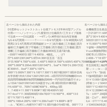
左ページから抽出された内容
右ページから抽出
DS窓枠セットジャストカット仕様アトモスE半舛付型アングル
全機種受注生産品1
付用=一一=ノンケーシングL窒室付け仕織四方/三方タイプ規格
一]12120'111.600
寸法表ーーー臼伝諸国・・ーtfTン1)-;¥I呼l祢I1&分内甘単糊
員""2.'00￥9.400
1y5.4/6尺間周一一一一T一一一ー8.4/9尺開局一3.9/4R関周4.5尺
500251201113.90
間周2.3/2.4尺周周3尺間周錫材コード￨凶方価絡￨三方価総￨四方
￥15.0001""0.900
偏裕l三方偏崎￨四フ守備絡￨三万価格￨四方債総￨三方価錨￨図方
マ@制一抑制問問蜘
僅幡￨三方偏絡￨四万価格l三方価絡0830五王函T刷1曲、
V-uue脚捌制問削3
~5500'1'4400'{5.5田'1'4.400'{6，4曲乱。。。げ1
叩町市げげ田EVv・v-
凹"'5.60012301240"'5.0凹V4.3001百五百「百五
2.400I~'1'18.5凹
01'{5.900I"'4.700I"'6.600...5.400"'5.900I'(4.700I"'6.600V5.400"'6.700Iv5.3ooI't'7.4QO
500公比一一.J!!!
300'"'5.800I"'8.200ν6.80015301540"'5，5∞I"'4.700I寸6.200i寸E石
市五回程瓦￨;軸(呼
町300IV5，0∞I"'7.300"'6.100"'6，
塑::;:::i:::;::l
300I'1'5.000IV7.300'1'6.100'17.300'1'5.8叩1咽200Y7.0田外甘肉
セy卜1"6・"加i凶・
向学持柑1外向1254/126012901245﹁ii田凹凹凹凹叩蜘醐叩mm
11伽Il唱団|刷1.5
四四問問瑚蜘卿抑制問問脚醐制四時時一円円叩凹凹曲凹寸オレ
51￥13.000-1皿80
ル1554/1560159015451524面甘サγシ時.8田l同!田01事阿国
(呼称コード504511
IY6.600I"'10，700V7.600町900I"'6，400Iyg.5田
5001'1'12.40
1...7.400I￥11.300'1'8.800¥'7.9田1時400IV9.5叩
01￥12.200I¥i9.
IY7.4ool'1'11.300四800四100v7却01'110.900'"'8，400I"'13.0
Tu・ロR1"'.200[四.
叩'1'9.700'1'5.400I'1'4，
[凶・口s1"，.800
000"'6.100Iν4.200"6.100I'1'4.200v7∞01'1'4.800PI--体守
ILA・OT1'1'15.
﹁ル，“町村Cシ内柑刊Y7.8凹'15.3田l刊曲O刊4田1暗。000'1'7.3
ド53455360寺