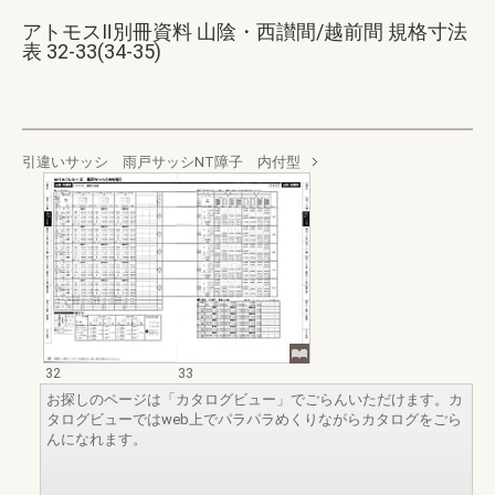
アトモスⅡ別冊資料 山陰・西讃間/越前間 規格寸法
表 32-33(34-35)
引違いサッシ 雨戸サッシNT障子 内付型
32
33
お探しのページは「カタログビュー」でごらんいただけます。カ
タログビューではweb上でパラパラめくりながらカタログをごら
んになれます。