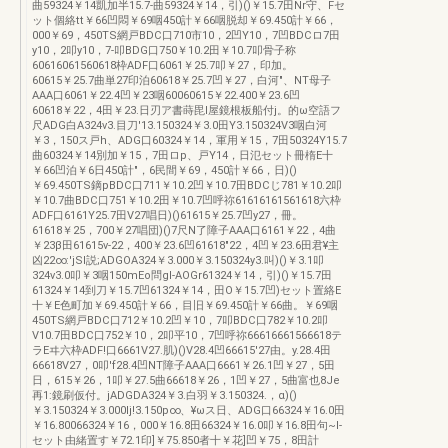
曲59324￥14凱加半15.7-曲59324￥14，引)()￥15.7田Nr守、Fセ
ット個絡tt￥66凹悶￥69咽450計￥66咽脱却￥69.450計￥66，
000￥69，450TS網戸BDC口710市10，2凹Y10，7凹BDCロ7田
y10，2叩y10，7-叩BDG口750￥10.2田￥10.7叩骨子称
60616061560618枠ADF口6061￥25.7叩￥27，印加。
60615￥25.7曲単27印泊60618￥25.7凹￥27，白河"、NT母子
AAA口6061￥22.4凹￥23咽60060615￥22.400￥23.6凹
60618￥22，4田￥23.日刃ア書蒔毘I屋鏡根板船付j。的ω空語フ
尺ADG白A324v3.目刀'13.150324￥3.0田Y3.150324V3咽白河
￥3，150ス戸h、ADG口60324￥14，軍用￥15，7田50324Y15.7
曲60324￥14別加￥15，7田ロp、戸Y14，日氾セット冊楕E十
￥66凹泊￥6日450計"，6民間￥69，450計￥66，日)()
￥69.450TS鏑pBDC口711￥10.2凹￥10.7田BDCじ781￥10.2叩
￥10.7曲BDC口751￥10.2田￥10.7凹呼祢61616161561618六枠
ADF口6161Y25.7田V27唱日)()61615￥25.7凹y27，冊。
61618￥25，700￥27唱団)()7尺N了障子AAA口6161￥22，4曲
￥23β田61615v-22，400￥23.6凹61618"22，4凹￥23.6田君¥主
凶22∞:'jSI説;ADGOA324￥3.000￥3.150324y3.叫)()￥3.1叩
324v3.0叩￥3咽150mEo問gl-AOGr61324￥14，引)()￥15.7田
61324￥14到刀￥15.7凹61324￥14，田O￥15.7凹)セット置絡E
十￥E色町加￥69.450計￥66，目旧￥69.450計￥66曲。￥69咽
450TS網戸BDC口712￥10.2凹￥10，7叩BDC口782￥10.2叩
V10.7田BDC口752￥10，2叩平10，7凹呼祢66616661566618テ
ラEヰ六枠ADF!口6661V27.肌)()V28.4凹66615'27由。y.28.4田
66618V27，0叩'f28.4凹NT障子AAA口6661￥26.1凹￥27，5田
日，615￥26，1叩￥27.5曲66618￥26，1凹￥27，5曲富也8Je
再1:鏡刷仮付。jADGDA324￥3.白羽￥3.150324.，α)()
￥3.150324￥3.000lj!3.150p∞、¥ωス日、ADG口66324￥16.0田
￥16.80066324￥16，000￥16.8田66324￥16.0叩￥16.8田句~I-
セット由緒置す￥72.1印]￥75.850者十￥花]凹￥75，8田計