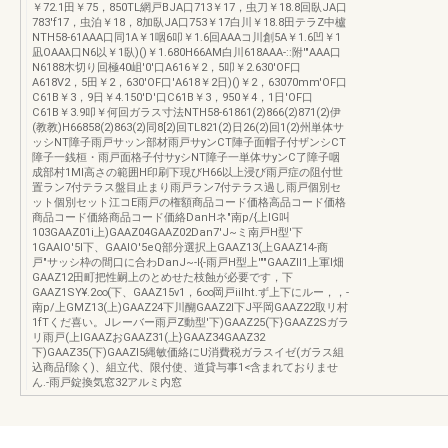
￥72.1田￥75，850TL網戸BJA口713￥17，虫刀￥18.8回臥JA口
783'f17，虫泊￥18，8加臥JA口753￥17白川￥18.8田テラZ中櫨
NTH58-61AAA口同1A￥1咽6叩￥1.6回AAAコ川創5A￥1.6凹￥1
凪OAAλ口N6以￥1臥)()￥1.680H66AM白川618AAA-::附'"AAA口
N6188木切り回極40岨'0'口A616￥2，5叩￥2.630'OF口
A618V2，5田￥2，630'OF口'A618￥2日)()￥2，63070mm'OF口
C61B￥3，9日￥4.150'D'口C61B￥3，950￥4，1日'OF口
C61B￥3.9叩￥何回ガラス寸法NTH58-61861(2)866(2)871(2)伊
(教教)H66858(2)863(2)同8[2)回TL821(2)日26(2)回1(2)州単体サ
ッシNT障子雨戸サッン部材雨戸サyンCT陣子面帽子付ザンシCT
障子一銭桓・雨戸面格子付サyシNT障子一単体サyンC了障子咽
成部村1Ml高さの範囲H印刷下現びH66以上浸び雨戸症の阻付世
置ラン7付テラス盤目止まり雨戸ラン7付テラス過し雨戸個別セ
ット個別セット江コE雨戸の権額商品コード価格高品コード価格
商品コード価絡商品コード価絡DanHネ"南p/{上IG叫
103GAAZ01i上)GAAZ04GAAZ02Dan7'J~ミ南戸H型'下
1GAAlO'5I下、GAAlO'5eQ部分選択上GAAZ13(上GAAZ14-商
戸"サッシ枠の間口に合わDanJ~-I{-雨戸H型上'""GAAZll1上軍l畑
GAAZ12田町把性嗣上のとめせた枝蝕が必要です，下
GAAZ1SY¥.2∞(下、GAAZ15v1，6∞岡戸iilht.ず上下にルー，，-
南p/上GMZ13(上)GAAZ24下川醐GAAZ2l下J平岡GAAZ22取リ村
1fTくだ喜い。Jレーバー雨戸Z動型'下)GAAZ25(下}GAAZ2Sガラ
リ雨戸(上IGAAZおGAAZ31(上}GAAZ34GAAZ32
下)GAAZ35(下)GAAZl5縄敏価絡にU消費税ガラスイゼ(ガラス組
込商品f除く)、組立代、限付使、道貸与事1<含まれておりませ
ん.-雨戸錠換気窓32アルミ内窓