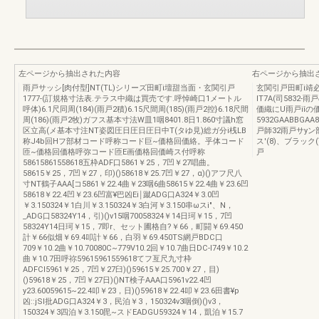
左ページから抽出された内容
右ページから抽出
雨戸サッシ[肉付型]NT(TL)シリーズ田町i壇甜当面・玄関引戸
玄関引戸田町i靖必
1777-(訂規格寸法表.テラス中織は買売です.呼悼崎口1メートル
IT7A(司583
呼体)6.1尺同周(184)(雨戸2積)6.15尺間周(185)(雨戸2控}6.18尺間
価織にU雨戸iîの
周(186)(雨戸2牧)ガフス基本寸法W皿1咽8401.8日1.860寸議h窓
5932GAABBGA
区立高(メ基本寸注NT姿図圧日圧日圧日中T(タゆ見)総ガ分i桟LB
戸師32雨戸サyン
称J4b回Hフ部材コード呼称コード巨~価格回価絡。乎体コード
ス'(8)、ブラッ
匝~価格回価格呼弥コード匝E画価格回価崎ス付呼称
戸
58615861558618五枠ADF口5861￥25，7凹￥27唱曲。
58615￥25，7凹￥27，印)()58618￥25.7凹￥27，α)()アフ尺八
寸NT鶴子AAA[コ5861￥22.4曲￥23咽6曲58615￥22.4曲￥23.6凹
58618￥22.4凹￥23.6凹富¥巴凶Ei￨蹴ADG口A324￥3.0凹
￥3.150324￥1白川￥3.150324￥3白河￥3.150串ωスi"、N，
_ADG口58324Y14，引)()v15咽70058324￥14日珂￥15，7凹
58324Y14日珂￥15，7即r、セット圃格自?￥66，町闘￥69.450
計￥66似畑￥69.4叩計￥66，白羽￥69.450TS網戸BDC口
709￥10.2曲￥10.70080C~779V10.2回￥10.7曲日DC-l749￥10.2
曲￥10.7田呼祢59615961559618てフ亙尺九寸枠
ADFCl5961￥25，7凹￥27臼)()59615￥25.700￥27，目)
()59618￥25，7凹￥27日)()NT検子AAA口5961v22.4凹
y23.60059615~22.4叩￥23，日)()59618￥22.4叩￥23.6田書¥p
凶::jSI批ADG口A324￥3，民泊￥3，150324v3咽倒)()v3，
150324￥3四泊￥3.150毘~スドEADGU59324￥14，凱泊￥15.7