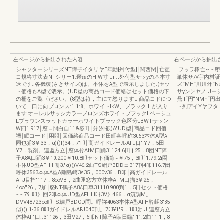
左ページから抽出された内容
右ページから抽出
シャッターシリーズNT障子イタリヤE年動[舛付型]￨関西閏￨亡亙
.フッヲ棒亡~I~堕
コ規格寸法表NTシリー1.褒ゅのH'W寸iJil.t外付型サッyの基本寸
単体サ7γ宇内村証
迭です..各機覆(さきサイズ)は、本体をA型で表示しました.(セッ
ズ“MH“川川外“
ト価格もA型で表示。)UD型の商品コード価絡はセット価格の下
サγンンヤノ'Jー
の柵をご覧〈ださい。(8型は符，主にて怒りますJ.商品コドにつ
鼎!l“円“NMη
いて、口に向プロンス:1.1:8、ホワイトI<W、ブラックIHが入り
ト列アイYヤフタ
ます.オーレルサッシカラーブロンズホワイトブフックLベージュ
Lブラウンスラットカラーホワイトブラック色区分LBWTサッン
W四1.917￨窓ロ間白自11&姿田￨分(外観)A"UD型￨商品コド回価
禍￨眠コード￨困問￨回価絡商品コード田町各呼称3063本体A型A
同也捕3￥33，α)()l(34，7'叩￨高ガイドレールAFJ口"'Y7，5田
Y7，製剤。連盟方立￨窓体伶AfM口踊31124.6田ljI25，8団NT陣
子A8A口踊3￥10.200￥10.8叩セット価筒~￥75，3叩‘'1.79.2i悶
本体UD型AFHIIl珊3."α)()V46.2曲TS網戸BDDコ317刊4叩116.7団
呼休3563本体A型A剛島崎3v.35，000ν36，B叩￨高ガイドレール
AFJ目指'117，8∞VB，2曲運窓方立体枠AFM口描3￥25，
4∞"'26，7加￨怒NT鶴子A8A口車31110.900判1，5田セット価格
~~79.'叩》回2叩本体UD型AFHIIl叫3V》466，α筑調M。
DVV48723∞叩TS鯛戸BDOD問。呼祢4063本体A型AFH酔岨3'35
似)()"1-36.8叩ガイドレルAFJ040刊。7叩¥1'9，1叩射lJl連窓方立
体枠AF"口..31126，3田V27，6叩NT障子A臥日臨"'11.2曲11'1，8