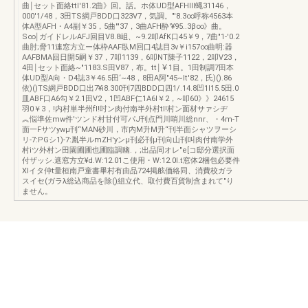
曲￨セット面絡ttl'81.2曲》回。話。ホ体UD型AFHIIl蝿31146，
000'1/48，3田TS網戸BDD口323V7，気調。"'8.3∞呼称4563本
体A型AFH・A4副￥35，5曲'"37，3曲AFH酔'¥95..3β∞》曲。
S∞￨ガイドレルAFJ回目V8.8岨、~9.2叩AfK口45￥9，7曲"1-'0.2
曲肘;脅11連窓方立ー体枠AAF臥M回口4誌目3v￥i157∞曲明:器
AAFBMA回日開5嗣￥37，7叩1139，6叩NT陳子1122，2叩V23，
4田￨セット面絡~"1183.S田V87，布。tt￨￥1目。1田制調7田本
体UD型A向・D4誌3￥46.5田‘~48，8田A阿"45~lt'82，氏)().86
依)()TS網戸BDD口出7¥i8.300刊7四BDD口四1/.14.8凹1I15.5田.0
皿ABF口A6勾￥2.1田V2，1凹ABF仁1A6I￥2，~叩60》》24615
羽0￥3，!内村単半州fI!吋ン肉付南半外村tI!村ン面材サァシヂ
︽悩準佐mw件'ツンド村甘付可パJ刊点門川哨川総nnr、・4m-T
面一Fサツywμ刊“MAN砂川，市内M升M升“刊半面シャツヲーシ
リ-7:PGシ1)-7:胤半ルmZH'yンμ刊必刊μ刊向山刊叫肉付南学外
村iツ外村ン田園圃圃也圃臨調幽.，;出品同オレ"e[コ邸分選択面
付ザッシ.遮窓方立¥d.W:12.01こ使用・W:12.0l.t窓体2梱包必要件
XIイタ仲t量桓南戸童書畢村有由品724掲舷価絡同、消費校ガラ
スイセ(ガラλ総込商品を除()組立代、取付費百貨制含まれて"り
ません。