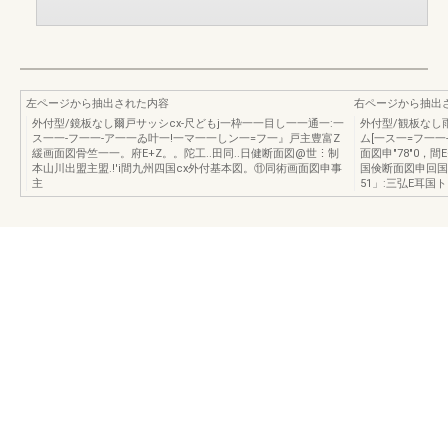
左ページから抽出された内容
右ページから抽出
外付型/鏡板なし爾戸サッシcx-尺どもj一枠一一目し一一通一:一
外付型/観板なし雨
ス一一-フ一一-ア一一ゐ叶一!一マ一一しン一=フ一』戸主豊富Z
ム[一ス一=フ一一
緩画面図骨竺一一。府E+Z。。陀工..田同..日健断面図@世⋮制
面図申"78"0，間
本山川出盟主盟.!'i間九州四国cx外付基本図。⑪同術画面図申事
国倹断面図申回国
主
51」:三弘E耳国ト