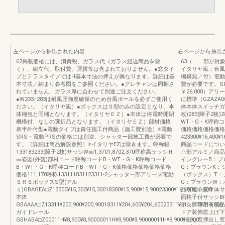
左ページから抽出された内容
右ページから抽出
62掲載価格には、消費税、ガラス代（ガラス組込商品を除
63（ 部が対象
く）、組立代、取付費、運賃等は含まれておりません。●窓タイ
イタリヤ嵐：台風
プとテラスタイプではH基本寸法の押えが異なります。詳細は基
機構無／付）電動
本寸法／納まり参考図をご参照ください。●グレチャンは同梱さ
費が必要です。S
れていません。ガラス厚に合わせて別途ご注文ください。
￥26,000）アリ
●W233･283は耐風圧強度確保のため台風ポールを必ずご使用く
に標準（GZAZA
ださい。（イタリヤ嵐）●ボックスはＳ型のみの設定となり、本
体本体スイッチガ
体梱包と同梱となります。（イタリヤＥＺ）●本体は停電時開閉
枚)283(障子2枚)2
機構付、なしの選択品となります。（イタリヤＥＺ）部材価格
WT・G・K呼称コ
表半外付型●電動タイプは責任施工付商品（施工費別途）※電動
価格価格価格価格価格価
SRS・電動PRSの価格には別途、シャッター部施工費が必要で
423300¥16,400¥1
す。［詳細は商品解説参照］※イタリヤEZは除きます。呼称幅
商品コードについ
133183233(障子2枚)サッシW㎜1,3701,8702,370呼称高サッシＨ
△部アルミ／商品
㎜姿図(外観)部材コード呼称コードB・WT・G・K呼称コード
イングレーB：ブ
B・WT・G・K呼称コードB・WT・G・K価格価格価格価格価格
G：ブラウンK：
価格111,170呼称133111831123311-2シャッター部アリーズ電動
（ボックス）T：
ＳＲＳボックスS型(アル
G：ブラウンW：
ミ)GBAGEA□Z13300¥15,300¥15,30018300¥15,900¥15,90023300¥16,400¥16,400
品引違い窓単体サ
本体
面格子付サッシB
GBAAAA□Z13311¥200,900¥200,90018311¥204,600¥204,60023311¥214,800¥214,800
イング専用有償品
ガイドレール
ドア装飾窓上げ下
GBHABA□Z00011H¥8,900¥8,90000011H¥8,900¥8,90000011H¥8,900¥8,900
り出し窓押出し窓