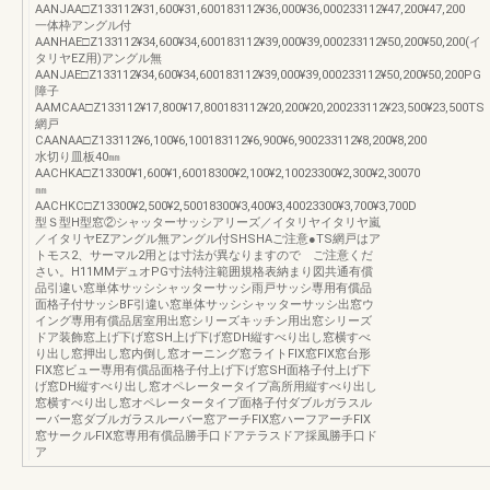
AANJAA□Z133112¥31,600¥31,600183112¥36,000¥36,000233112¥47,200¥47,200
一体枠アングル付
AANHAE□Z133112¥34,600¥34,600183112¥39,000¥39,000233112¥50,200¥50,200(イ
タリヤEZ用)アングル無
AANJAE□Z133112¥34,600¥34,600183112¥39,000¥39,000233112¥50,200¥50,200PG
障子
AAMCAA□Z133112¥17,800¥17,800183112¥20,200¥20,200233112¥23,500¥23,500TS
網戸
CAANAA□Z133112¥6,100¥6,100183112¥6,900¥6,900233112¥8,200¥8,200
水切り皿板40㎜
AACHKA□Z13300¥1,600¥1,60018300¥2,100¥2,10023300¥2,300¥2,30070
㎜
AACHKC□Z13300¥2,500¥2,50018300¥3,400¥3,40023300¥3,700¥3,700D
型Ｓ型H型窓②シャッターサッシアリーズ／イタリヤイタリヤ嵐
／イタリヤEZアングル無アングル付SHSHAご注意●TS網戸はア
トモス2、サーマル2用とは寸法が異なりますので ご注意くだ
さい。H11MMデュオPG寸法特注範囲規格表納まり図共通有償
品引違い窓単体サッシシャッターサッシ雨戸サッシ専用有償品
面格子付サッシBF引違い窓単体サッシシャッターサッシ出窓ウ
イング専用有償品居室用出窓シリーズキッチン用出窓シリーズ
ドア装飾窓上げ下げ窓SH上げ下げ窓DH縦すべり出し窓横すべ
り出し窓押出し窓内倒し窓オーニング窓ライトFIX窓FIX窓台形
FIX窓ビュー専用有償品面格子付上げ下げ窓SH面格子付上げ下
げ窓DH縦すべり出し窓オペレータータイプ高所用縦すべり出し
窓横すべり出し窓オペレータータイプ面格子付ダブルガラスル
ーバー窓ダブルガラスルーバー窓アーチFIX窓ハーフアーチFIX
窓サークルFIX窓専用有償品勝手口ドアテラスドア採風勝手口ド
ア