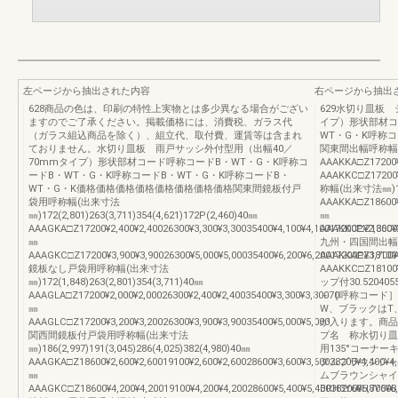
左ページから抽出された内容
右ページから抽出
628商品の色は、印刷の特性上実物とは多少異なる場合がござい
629水切り皿板
ますのでご了承ください。掲載価格には、消費税、ガラス代
イプ）形状部材コ
（ガラス組込商品を除く）、組立代、取付費、運賃等は含まれ
WT・G・K呼称
ておりません。水切り皿板 雨戸サッシ外付型用（出幅40／
関東間出幅呼称幅(出来
70mmタイプ）形状部材コード呼称コードB・WT・G・K呼称コ
AAAKKA□Z17200¥
ードB・WT・G・K呼称コードB・WT・G・K呼称コードB・
AAAKKC□Z17200
WT・G・K価格価格価格価格価格価格価格価格関東間鏡板付戸
称幅(出来寸法㎜)186(
袋用呼称幅(出来寸法
AAAKKA□Z18600¥2
㎜)172(2,801)263(3,711)354(4,621)172P(2,460)40㎜
㎜
AAAGKA□Z17200¥2,400¥2,40026300¥3,300¥3,30035400¥4,100¥4,10017200P¥2,300¥
AAAKKC□Z18600¥3
㎜
九州・四国間出幅呼称幅
AAAGKC□Z17200¥3,900¥3,90026300¥5,000¥5,00035400¥6,200¥6,20017200P¥3,700¥
AAAKKA□Z18100¥
鏡板なし戸袋用呼称幅(出来寸法
AAAKKC□Z18100
㎜)172(1,848)263(2,801)354(3,711)40㎜
ップ付30.52040
AAAGLA□Z17200¥2,000¥2,00026300¥2,400¥2,40035400¥3,300¥3,30070
＋［呼称コード］
㎜
W、ブラックはT
AAAGLC□Z17200¥3,200¥3,20026300¥3,900¥3,90035400¥5,000¥5,000
が入ります。商品
関西間鏡板付戸袋用呼称幅(出来寸法
プ名 称水切り皿
㎜)186(2,997)191(3,045)286(4,025)382(4,980)40㎜
用135°コーナ
AAAGKA□Z18600¥2,600¥2,60019100¥2,600¥2,60028600¥3,600¥3,60038200¥4,400¥4
タムブラウンシャ
㎜
ムブラウンシャイ
AAAGKC□Z18600¥4,200¥4,20019100¥4,200¥4,20028600¥5,400¥5,40038200¥6,700¥6
BRH3Y60H8Y60