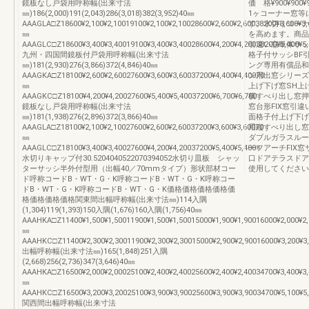
鏡板なし戸袋用呼称幅(出来寸法
価 格¥900¥900¥9
㎜)186(2,000)191(2,043)286(3,018)382(3,952)40㎜
1ヶコーナー窓等
AAAGLA□Z18600¥2,100¥2,10019100¥2,100¥2,10028600¥2,600¥2,60038200¥3,600¥3,
す。水切りコーナ
㎜
を高めます。商品
AAAGLC□Z18600¥3,400¥3,40019100¥3,400¥3,40028600¥4,200¥4,20038200¥5,400¥5,
引違い窓単体サッ
九州・四国間鏡板付戸袋用呼称幅(出来寸法
格子付サッシBF
㎜)181(2,930)276(3,866)372(4,846)40㎜
ング専用有償品和
AAAGKA□Z18100¥2,600¥2,60027600¥3,600¥3,60037200¥4,400¥4,40070
ン用出窓シリーズ
㎜
上げ下げ窓SH上
AAAGKC□Z18100¥4,200¥4,20027600¥5,400¥5,40037200¥6,700¥6,700
横すべり出し窓押
鏡板なし戸袋用呼称幅(出来寸法
窓台形FIX窓引
㎜)181(1,938)276(2,896)372(3,866)40㎜
面格子付上げ下げ
AAAGLA□Z18100¥2,100¥2,10027600¥2,600¥2,60037200¥3,600¥3,60070
用縦すべり出し窓
㎜
ダブルガラスルー
AAAGLC□Z18100¥3,400¥3,40027600¥4,200¥4,20037200¥5,400¥5,400※
ーフアーチFIX
水切りキャップ付30.5204040522070394052水切り皿板 シャッ
口ドアテラスドア
ターサッシ半外付型用（出幅40／70mmタイプ）形状部材コー
使用してください
ド呼称コードB・WT・G・K呼称コードB・WT・G・K呼称コー
ドB・WT・G・K呼称コードB・WT・G・K価格価格価格価格価
格価格価格価格関東間出幅呼称幅(出来寸法㎜)114入隅
(1,304)119(1,393)150入隅(1,676)160入隅(1,756)40㎜
AAAHKA□Z11400¥1,500¥1,50011900¥1,500¥1,50015000¥1,900¥1,90016000¥2,000¥2
㎜
AAAHKC□Z11400¥2,300¥2,30011900¥2,300¥2,30015000¥2,900¥2,90016000¥3,200¥3
出幅呼称幅(出来寸法㎜)165(1,848)251入隅
(2,668)256(2,736)347(3,646)40㎜
AAAHKA□Z16500¥2,000¥2,00025100¥2,400¥2,40025600¥2,400¥2,40034700¥3,400¥3
㎜
AAAHKC□Z16500¥3,200¥3,20025100¥3,900¥3,90025600¥3,900¥3,90034700¥5,100¥5
関西間出幅呼称幅(出来寸法