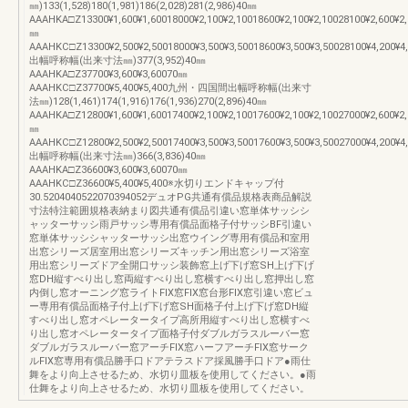
㎜)133(1,528)180(1,981)186(2,028)281(2,986)40㎜
AAAHKA□Z13300¥1,600¥1,60018000¥2,100¥2,10018600¥2,100¥2,10028100¥2,600¥2
㎜
AAAHKC□Z13300¥2,500¥2,50018000¥3,500¥3,50018600¥3,500¥3,50028100¥4,200¥4
出幅呼称幅(出来寸法㎜)377(3,952)40㎜
AAAHKA□Z37700¥3,600¥3,60070㎜
AAAHKC□Z37700¥5,400¥5,400九州・四国間出幅呼称幅(出来寸
法㎜)128(1,461)174(1,916)176(1,936)270(2,896)40㎜
AAAHKA□Z12800¥1,600¥1,60017400¥2,100¥2,10017600¥2,100¥2,10027000¥2,600¥2
㎜
AAAHKC□Z12800¥2,500¥2,50017400¥3,500¥3,50017600¥3,500¥3,50027000¥4,200¥4
出幅呼称幅(出来寸法㎜)366(3,836)40㎜
AAAHKA□Z36600¥3,600¥3,60070㎜
AAAHKC□Z36600¥5,400¥5,400※水切りエンドキャップ付
30.5204040522070394052デュオPG共通有償品規格表商品解説
寸法特注範囲規格表納まり図共通有償品引違い窓単体サッシシ
ャッターサッシ雨戸サッシ専用有償品面格子付サッシBF引違い
窓単体サッシシャッターサッシ出窓ウイング専用有償品和室用
出窓シリーズ居室用出窓シリーズキッチン用出窓シリーズ浴室
用出窓シリーズドア全開口サッシ装飾窓上げ下げ窓SH上げ下げ
窓DH縦すべり出し窓両縦すべり出し窓横すべり出し窓押出し窓
内倒し窓オーニング窓ライトFIX窓FIX窓台形FIX窓引違い窓ビュ
ー専用有償品面格子付上げ下げ窓SH面格子付上げ下げ窓DH縦
すべり出し窓オペレータータイプ高所用縦すべり出し窓横すべ
り出し窓オペレータータイプ面格子付ダブルガラスルーバー窓
ダブルガラスルーバー窓アーチFIX窓ハーフアーチFIX窓サーク
ルFIX窓専用有償品勝手口ドアテラスドア採風勝手口ドア●雨仕
舞をより向上させるため、水切り皿板を使用してください。●雨
仕舞をより向上させるため、水切り皿板を使用してください。