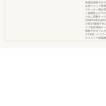
有償品面格子付サ
出窓ウイング専用
ズキッチン用出窓
シ装飾窓上げ下げ
り出し窓横すべり
FIX窓FIX窓台
げ窓SH面格子付
イプ高所用縦すべ
面格子付ダブルガ
チFIX窓ハーフア
テラスドア採風勝