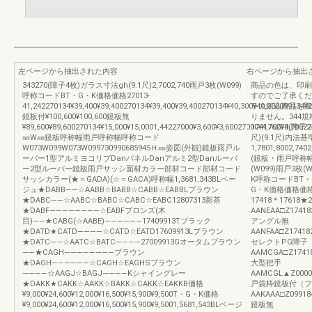
左ページから抽出された内容
右ページから抽出
343270(障子4枚)ガラス寸法gh(9.1尺)2,7002,740雨戸3枚(W099)
商品の色は、印刷
呼称コードBT・G・K価格価格27013-
すのでご了承くだ
41,242270134¥39,400¥39,400270134¥39,400¥39,400270134¥40,300¥40,300099134¥2
ラス組込商品を除
鏡板付¥100,600¥100,600鏡板無
りません。344
¥89,600¥89,600270134¥15,000¥15,0001,44227000¥3,600¥3,60027000¥4,700¥4,70027
174176270(障子2
㎜W㎜鏡板呼称幅雨戸呼称幅呼称コード
尺)(9.1尺)内法基準
W073W099W073W099730990685945Ｈ㎜姿図(外観)鏡板雨戸ル
1,7801,800
ーバー1型アルミヨコリブDanパネルDanアルミ2型Danルーバ
(鏡板・雨戸呼称幅)
ー2型ルーバー鏡板雨戸サッシ面材カラー部材コード部材コード
(W099)雨戸3枚
サッシカラー(★＝GADA)(☆＝GACA)呼称幅1,3681,343BLベー
K呼称コードBT・
ジュ★DABB――☆AABB☆BABB☆CABB☆EABBLブラウン
G・K価格価格価格
★DABC――☆AABC☆BABC☆CABC☆EABC12807313新茶
17418＊17618
★DABF――――――――☆EABFブロンズ(木
AANEAA□Z174182¥
目)――★CABG(☆AABE)――――――17409913Tブラック
アングル無
★DATD★CATD――――☆CATD☆EATD17609913Lブラウン
AANFAA□Z174182¥
★DATC――☆AATC☆BATC――――27009913Gオータムブラウン
セレクトPG障子
――★CAGH――――――――ブラウン
AAMCGA□Z174182¥
★DAGH――――――☆CAGH☆EAGHSブラウン
大型把手
――――☆AAGJ☆BAGJ――――Kシャイングレー
AAMCGL▲Z000002¥
★DAKK★CAKK☆AAKK☆BAKK☆CAKK☆EAKKB価格
戸袋枠鏡板付（フ
¥9,000¥24,600¥12,000¥16,500¥15,900¥9,500T・G・K価格
AAKAAA□Z099184¥
¥9,000¥24,600¥12,000¥16,500¥15,900¥9,5001,5681,543BLベージ
鏡板無