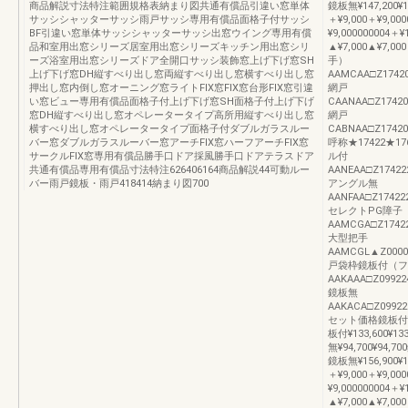
商品解説寸法特注範囲規格表納まり図共通有償品引違い窓単体
鏡板無¥147,200
サッシシャッターサッシ雨戸サッシ専用有償品面格子付サッシ
＋¥9,000＋¥9,000
BF引違い窓単体サッシシャッターサッシ出窓ウイング専用有償
¥9,00000000
品和室用出窓シリーズ居室用出窓シリーズキッチン用出窓シリ
▲¥7,000▲¥7,00
ーズ浴室用出窓シリーズドア全開口サッシ装飾窓上げ下げ窓SH
手）
上げ下げ窓DH縦すべり出し窓両縦すべり出し窓横すべり出し窓
AAMCAA□Z174202¥
押出し窓内倒し窓オーニング窓ライトFIX窓FIX窓台形FIX窓引違
網戸
い窓ビュー専用有償品面格子付上げ下げ窓SH面格子付上げ下げ
CAANAA□Z174202¥
窓DH縦すべり出し窓オペレータータイプ高所用縦すべり出し窓
網戸
横すべり出し窓オペレータータイプ面格子付ダブルガラスルー
CABNAA□Z174202¥
バー窓ダブルガラスルーバー窓アーチFIX窓ハーフアーチFIX窓
呼称★17422★17
サークルFIX窓専用有償品勝手口ドア採風勝手口ドアテラスドア
ル付
共通有償品専用有償品寸法特注626406164商品解説44可動ルー
AANEAA□Z174222¥
バー雨戸鏡板・雨戸418414納まり図700
アングル無
AANFAA□Z174222¥
セレクトPG障子
AAMCGA□Z174222¥
大型把手
AAMCGL▲Z000002¥
戸袋枠鏡板付（フ
AAKAAA□Z099224¥
鏡板無
AAKACA□Z099222¥
セット価格鏡板付¥111
板付¥133,600¥1
無¥94,700¥94,70
鏡板無¥156,900
＋¥9,000＋¥9,000
¥9,00000000
▲¥7,000▲¥7,00