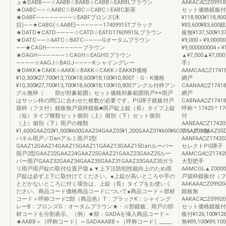
ュ★DABB――☆AABB☆BABB☆CABB☆EABBLブラウン
AAKACA□Z099182¥
★DABC――☆AABC☆BABC☆CABC☆EABC新茶
セット価格鏡板付¥99,
★DABF――――――――☆EABFブロンズ(木
¥118,800¥118
目)――★CABG(☆AABE)――――――17409915Tブラック
¥83,600¥83,600
★DATD★CATD――――☆CATD☆EATD17609915Lブラウン
板無¥137,500¥
★DATC――☆AATC☆BATC――――Gオータムブラウン
¥9,000＋¥9,0000
――★CAGH――――――――ブラウン
¥9,00000000
★DAGH――――――☆CAGH☆EAGHSブラウン
▲¥7,000▲¥7,00
――――☆AAGJ☆BAGJ――――Kシャイングレー
手）
★DAKK★CAKK☆AAKK☆BAKK☆CAKK☆EAKKB価格
AAMCAA□Z174182¥
¥10,300¥27,700¥13,700¥18,600¥18,100¥10,800T・G・K価格
網戸
¥10,300¥27,700¥13,700¥18,600¥18,100¥10,800アングル付枠アン
CAANAA□Z174182¥
グル無枠（ 部が対象範囲）セット価格対象範囲雨戸※※雨戸
網戸
はサッシ枠の間口に合わせた枚数が必要です。PG障子鏡板付戸
CABNAA□Z174182¥
袋枠（フタ付）鏡板無戸袋枠鏡板■雨戸錠上錠（長）タイプ上錠
呼称＊17420＊17
（短）タイプ種類セット個別（上）個別（下）セット個別
付
（上）個別（下）雨戸の種類
AANEAA□Z174202¥
¥1,600GAAZ02¥1,000¥600GAAZ04GAAZ05¥1,200GAAZ01¥600¥600GAAZ03GAAZ05
アングル無
パネル雨戸／Danアルミ雨戸2型
AANFAA□Z174202¥
GAAZ12GAAZ14GAAZ15GAAZ11GAAZ13GAAZ15Danルーバー
セレクトPG障子
雨戸2型GAAZ22GAAZ24GAAZ25GAAZ21GAAZ23GAAZ25ルー
AAMCGA□Z174202¥
バー雨戸GAAZ32GAAZ34GAAZ35GAAZ31GAAZ33GAAZ35ガラ
大型把手
リ雨戸雨戸錠の取付位置戸袋▲▼上下注防犯性能向上のため雨
AAMCGL▲Z000002¥
戸錠は必ず上下に取付けてください。●上錠が高いところや手の
戸袋枠鏡板付（フ
とどかないところに付く場合は、上錠（長）タイプをお使いく
AAKAAA□Z099204¥
ださい。商品コード価格商品コードについて●商品コード＝部材
鏡板無
コード＋呼称コード□部（商品色）T：ブラックK：シャイング
AAKACA□Z099202¥
レーB：ブロンズG：オータムブラウン★・☆部鏡板、雨戸の部
セット価格鏡板付¥105
材コードを分割表示。（例）★部：GADAを挿入商品コード＝
板付¥126,100¥1
★AABB＋［呼称コード］＝GADAAABB＋［呼称コード］_____
無¥89,100¥89,10