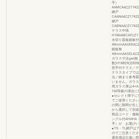
手）
AAMCAA□Z174222¥
網戸
CAANAA□Z174222¥
網戸
CABNAA□Z174222¥
テラス中桟
H18AAMCAF□Z1740
水切り皿板鏡板付
40mmAAGEKA□Z174
鏡板無
40mmAAGELA□Z174
ガラス寸法gw(枚
数)H18829(2)839(2
把手付テラス／テ
テラスタイプでは
法／納まり参考図
いません。ガラス
用ガラス厚は4+
160等級の場合
●セレクト障子に
でご使用ください
の間に隙間が生じ
から選択して別途
商品コード・価格
ングル付AHAH
手）が お選びい
●TS・TL網戸
のでご注意くださ
通有償品引違い窓