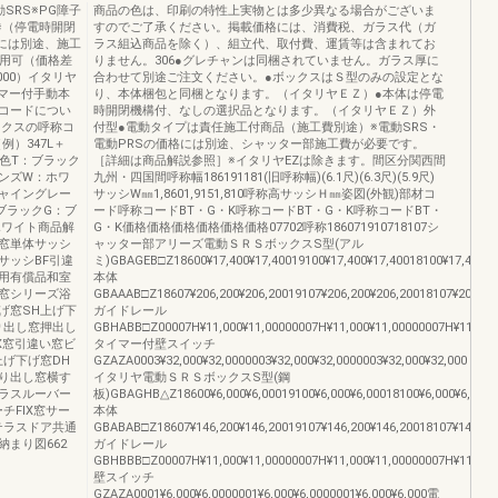
SRS※PG障子
商品の色は、印刷の特性上実物とは多少異なる場合がございま
※（停電時開閉
すのでご了承ください。掲載価格には、消費税、ガラス代（ガ
プには別途、施工
ラス組込商品を除く）、組立代、取付費、運賃等は含まれてお
使用可（価格差
りません。306●グレチャンは同梱されていません。ガラス厚に
,000）イタリヤ
合わせて別途ご注文ください。●ボックスはＳ型のみの設定とな
イマー付手動本
り、本体梱包と同梱となります。（イタリヤＥＺ）●本体は停電
コードについ
時開閉機構付、なしの選択品となります。（イタリヤＥＺ）外
ックスの呼称コ
付型●電動タイプは責任施工付商品（施工費別途）※電動SRS・
例）347L＋
電動PRSの価格には別途、シャッター部施工費が必要です。
品色T：ブラック
［詳細は商品解説参照］※イタリヤEZは除きます。間区分関西間
ンズW：ホワ
九州・四国間呼称幅186191181(旧呼称幅)(6.1尺)(6.3尺)(5.9尺)
シャイングレー
サッシW㎜1,8601,9151,810呼称高サッシＨ㎜姿図(外観)部材コ
ブラックG：ブ
ード呼称コードBT・G・K呼称コードBT・G・K呼称コードBT・
ホワイト商品解
G・K価格価格価格価格価格価格07702呼称186071910718107シ
窓単体サッシ
ャッター部アリーズ電動ＳＲＳボックスS型(アル
サッシBF引違
ミ)GBAGEB□Z18600¥17,400¥17,40019100¥17,400¥17,40018100¥17,400¥1
用有償品和室
本体
窓シリーズ浴
GBAAAB□Z18607¥206,200¥206,20019107¥206,200¥206,20018107¥206,20
げ窓SH上げ下
ガイドレール
り出し窓押出し
GBHABB□Z00007H¥11,000¥11,00000007H¥11,000¥11,00000007H¥11,000
IX窓引違い窓ビ
タイマー付壁スイッチ
げ下げ窓DH
GZAZA0003¥32,000¥32,0000003¥32,000¥32,0000003¥32,000¥32,000
り出し窓横す
イタリヤ電動ＳＲＳボックスS型(鋼
ラスルーバー
板)GBAGHB△Z18600¥6,000¥6,00019100¥6,000¥6,00018100¥6,000¥6,000
チFIX窓サー
本体
テラスドア共通
GBABAB□Z18607¥146,200¥146,20019107¥146,200¥146,20018107¥146,20
納まり図662
ガイドレール
GBHBBB□Z00007H¥11,000¥11,00000007H¥11,000¥11,00000007H¥11,000
壁スイッチ
GZAZA0001¥6,000¥6,0000001¥6,000¥6,0000001¥6,000¥6,000電