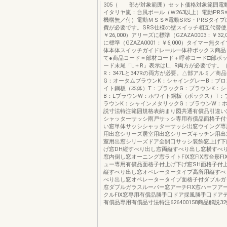
305（ 部が対象範囲）セット価格対象範囲電動
イタリヤ嵐：台風ポール（Ｗ263以上）電動PRS
機構無／付）電動ＭＳＳ※電動SRS・PRSタイ
費が必要です。SRS仕様の壁スイッチ相互代替
￥26,000）アリーズに標準（GZAZA0003：￥32
に標準（GZAZA0001：￥6,000）タイマー無タ
体本体スイッチガイドレール一体枠ボックス商品
て●商品コード＝部材コード＋呼称コード□部ボ
ード末尾「L＋R」表示はL、R両方が必要です。（
R：347Lと347Rの両方が必要。△部アルミ／商
G：オータムブラウンK：シャイングレーB：ブロ
イト鋼板（本体）T：ブラックG：ブラウンK：
B：LブラウンW：ホワイト鋼板（ボックス）T：
ラウンK：シャインメタリックG：ブラウンW：
説寸法特注範囲規格表納まり図共通有償品引違い
シャッターサッシ雨戸サッシ専用有償品面格子付
い窓単体サッシシャッターサッシ出窓ウイング専
用出窓シリーズ居室用出窓シリーズキッチン用出
室用出窓シリーズドア全開口サッシ装飾窓上げ下
げ窓DH縦すべり出し窓両縦すべり出し窓横すべ
窓内倒し窓オーニング窓ライトFIX窓FIX窓台形F
ュー専用有償品面格子付上げ下げ窓SH面格子付上
縦すべり出し窓オペレータータイプ高所用縦すべ
べり出し窓オペレータータイプ面格子付ダブルガ
窓ダブルガラスルーバー窓アーチFIX窓ハーフアー
クルFIX窓専用有償品勝手口ドア採風勝手口ドア
有償品専用有償品寸法特注626400158商品解説32