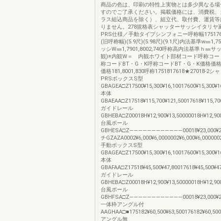
商品の色は、印刷の特性上実物とは多少異なる場
すのでご了承ください。掲載価格には、消費税、
ラス組込商品を除く）、組立代、取付費、運賃等
りません。278規格表シャッターサッシイタリヤ
PRS仕様／手動タイプシンフォニー呼称幅1751762
(旧呼称幅)(5.9尺)(5.98尺)(9.1尺)内法基準w㎜1,750
ッシW㎜1,7901,8002,740呼称高内法基準ｈ㎜
観)※内観W＝ 内観ホワイト部材コード呼称コード
称コードBT・G・K呼称コードBT・G・K価格価
価格181,8001,830呼称1751817618★27018-
PRSボックスS型
GBAGEA□Z17500¥15,300¥16,10017600¥15,300¥16
本体
GBAEAA□Z17518¥115,700¥121,50017618¥115,700
ガイドレール
GBHEBA□Z00018H¥12,900¥13,50000018H¥12,900
台風ポール
GBHESA□Z――――――――――――00018¥23,000¥
チGZAZA0002¥6,000¥6,0000002¥6,000¥6,0000002
手動ボックスS型
GBAGEA□Z17500¥15,300¥16,10017600¥15,300¥16
本体
GBAFAA□Z17518¥45,500¥47,80017618¥45,500¥47
ガイドレール
GBHEBA□Z00018H¥12,900¥13,50000018H¥12,900
台風ポール
GBHFSA□Z――――――――――――00018¥23,000¥
一体枠アングル付
AAGHAA□■175182¥60,500¥63,500176182¥60,500¥
アングル無