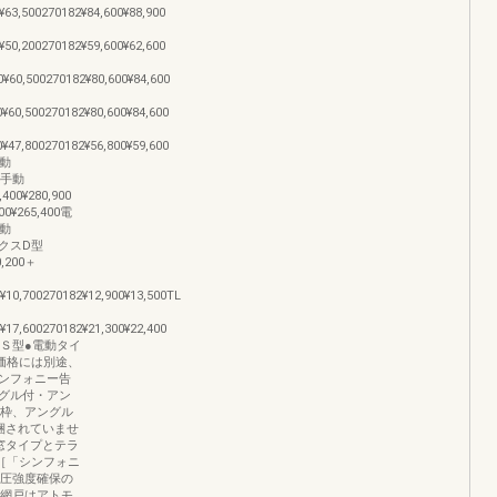
63,500270182¥84,600¥88,900
50,200270182¥59,600¥62,600
¥60,500270182¥80,600¥84,600
¥60,500270182¥80,600¥84,600
¥47,800270182¥56,800¥59,600
電動
00手動
400¥280,900
0¥265,400電
手動
ボックスD型
0,200＋
¥10,700270182¥12,900¥13,500TL
17,600270182¥21,300¥22,400
)D型Ｓ型●電動タイ
価格には別途、
ンフォニー告
グル付・アン
付枠、アングル
梱されていませ
窓タイプとテラ
［「シンフォニ
風圧強度確保の
L網戸はアトモ