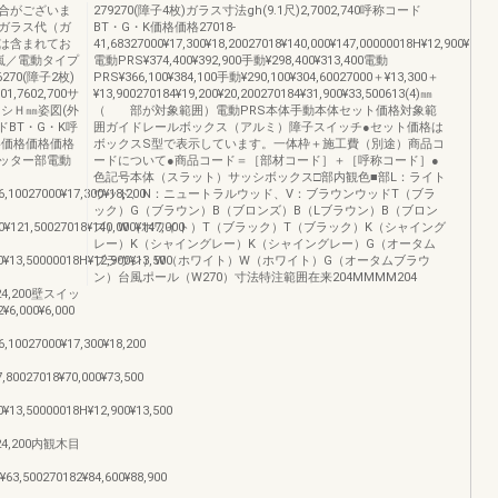
合がございま
279270(障子4枚)ガラス寸法gh(9.1尺)2,7002,740呼称コード
ガラス代（ガ
BT・G・K価格価格27018-
は含まれてお
41,68327000¥17,300¥18,20027018¥140,000¥147,00000018H¥12,900¥13,5
嵐／電動タイプ
電動PRS¥374,400¥392,900手動¥298,400¥313,400電動
70(障子2枚)
PRS¥366,100¥384,100手動¥290,100¥304,60027000＋¥13,300＋
1,7602,700サ
¥13,900270184¥19,200¥20,200270184¥31,900¥33,500613(4)㎜
サッシＨ㎜姿図(外
（ 部が対象範囲）電動PRS本体手動本体セット価格対象範
BT・G・K呼
囲ガイドレールボックス（アルミ）障子スイッチ●セット価格は
格価格価格価格
ボックスS型で表示しています。一体枠＋施工費（別途）商品コ
2シャッター部電動
ードについて●商品コード＝［部材コード］＋［呼称コード］●
色記号本体（スラット）サッシボックス□部内観色■部L：ライト
,10027000¥17,300¥18,200
ウッド、N：ニュートラルウッド、V：ブラウンウッドT（ブラ
ック）G（ブラウン）B（ブロンズ）B（Lブラウン）B（ブロン
¥121,50027018¥140,000¥147,000
ズ）W（ホワイト）T（ブラック）T（ブラック）K（シャイング
レー）K（シャイングレー）K（シャイングレー）G（オータム
¥13,50000018H¥12,900¥13,500
ブラウン）W（ホワイト）W（ホワイト）G（オータムブラウ
ン）台風ポール（W270）寸法特注範囲在来204MMMM204
24,200壁スイッ
¥6,000¥6,000
,10027000¥17,300¥18,200
,80027018¥70,000¥73,500
¥13,50000018H¥12,900¥13,500
24,200内観木目
63,500270182¥84,600¥88,900