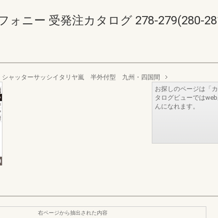
ニー 受発注カタログ 278-279(280-28
 シャッターサッシイタリヤ嵐 半外付型 九州・四国間
お探しのページは「カ
タログビューではwe
んになれます。
右ページから抽出された内容