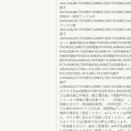
AAGJAA□■175182¥60,500¥63,500176182¥60,500¥
障子
AAHAAA□■175182¥47,800¥50,200176182¥47,800¥
内観Ｗ一体枠アングル付
AAGHAA□W175182¥57,600¥60,500176182¥57,600
アングル無
AAGJAA□W175182¥57,600¥60,500176182¥57,600
障子
AAHAAA□W175182¥45,500¥47,800176182¥45,500
セット価格内観木目電動PRS¥258,200¥270,800
PRS¥258,200¥270,800電動PRS¥343,400¥360,4
¥182,000¥191,100手動¥182,000¥191,100手動¥267,
内観W電動PRS¥253,000¥265,400電動PRS¥253,00
動PRS¥336,600¥353,100手動¥176,800¥185,700
¥176,800¥185,700手動¥260,600¥273,600差額
GBAGGA□Z17500＋¥10,200＋¥10,70017600＋¥1
¥10,70027000＋¥13,300＋¥13,900TS網戸
CAANAA□Z175182¥10,200¥10,700176182¥10,200
網戸
CABNAA□Z175182¥16,800¥17,600176182¥16,800¥
ガラス寸法gw(枚数)H18814(2)819(2)1,284(2
プは責任施工付商品（施工費別途）※電動PRSの
シャッター部施工費が必要です。 ［詳細は「シ
知版カタログ」商品解説参照］［半外付型］アン
グル無SHASHテラス①九州・四国間●アングル
無枠の種別をご指定ください。●グレチャンは同
ん。ガラス厚に合わせて別途ご注文ください。●
スタイプとではH基本寸法の押えが異なります。
ー告知版カタログ」納まり図参照］●W270は耐
ため台風ポールを必ずご使用ください。●TS・T