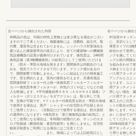
左ページから抽出された内容
右ページから抽出
80商品の色は、印刷の特性上実物とは多少異なる場合がござい
81浴室やキッチ
ますのでご了承ください。掲載価格には、消費税、組立代、取
に、見切りとして
付費、運賃等は含まれておりません。シックハウス対策強化を
厚壁タイプの2種
盛り込んだ建築基準法の改正により、全ての建築物への機械換
組合わせて使用し
気設備機器の設置が義務付けされています。換気窓は、24時間
ングを施してくだ
換気設備（第3種機械換気）の給気口としてご使用いただけま
ングル部の間隔を
す。（防火・準防火地域を除きます）開閉操作は内観右のつま
を組み合わせて使
みを、指先でスライドさせて行います。クリック感があるの
ス納まりとなりま
で、開閉衝撃で作動しません。サッシに組込むだけの簡単施工
バス用アタッチメ
です。窓を閉めたまま、室内の換気を行えます。共通有償品
アングルとユニッ
窓関連部材フィルター付上桟一体換気窓フィルターフィルター
なります。ユニッ
カバー換気窓本体フィルターが、外気のゴミやほこりなどの侵
用アタッチメント
入を軽減します。※平均捕集効率６８％（ＡＳＨＲＡＥ規格）フ
用しない場合、漏
ィルター（ポリエステル／モダアクリル）は、取り外して洗
バス用アタッチメ
浄、交換が可能です。※フィルター付換気窓を防火・準防火地域
施工上のご注意＞
で使用する場合は、雨戸・シャッターの住宅防火戸仕様と合せ
ントの取合せ部は
てご使用ください。（当製品だけで使用する場合は、防火規程
願いします。※ユ
の適用外になります）※換気窓を「第三種換気設備の給気口」と
み）に合せてホワ
してご使用になる場合は、常時開の状態のため、サッシのカタ
してください。縦
ログ性能値（断熱性能・遮音性能等）を満たしません。住宅性
204単純段差アタ
能表示制度をご利用になる場合にはご注意くださ
枠アタッチメント調
い。 また、地域によっては上記給気口とし
り用りま納し出き掃