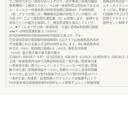
てご使用できない場合がありますので、必ず事前に現地の確認
図商品特長設定一
検査機関へご確認ください。※上桟一体換気窓は切詰めできませ
ムインタイプシャ
ん。フィルター付換気窓の特長有効開口面積αA・P-Q特性図
すべり出し窓横す
（表・グラフの使い方）機械換気設備の排気ファンの能力（圧
FS面格子付上げ下
力差⊿P）により換気窓の通気量（Q）が変動します。使用する
部材ドアテラスド
排気ファンの能力を確認して、換気窓本数を算出してくださ
窓枠セット和障子
い。■フィルター付上桟一体換気窓 引違い窓用●有効開口面積
αA●Ｐ-Ｑ特性図通気量Ｑ（m3/hr）
0102030405001020304050607080圧力差⊿Ｐ︵Pa︶
①②③④⑤⑥⑦⑧⑨⑩⑪⑫⑬⑭⑮※上記グラフは各換気窓内法W
寸法範囲における最小寸法時の特性を示します。No.換気窓内法
W寸法（mm）有効開口面積αＡ（cm2）換気見付面積
（cm2）最小最大最小最大最小最大
①244.0∼330.03.7∼4.87∼10.1②330.5∼430.04.9∼6.210.2∼13.8③430.5∼530.06.2∼7
上桟一体換気窓内法W寸法商品特長設定一覧引違い窓単体引違
い窓単体引違い窓フレームインタイプシャッター付引違い窓面
格子付引違い窓装飾窓縦すべり出し窓横すべり出し窓高所用横
すべり出し窓上げ下げ窓FS面格子付上げ下げ窓FSFIX窓ルーバ
ー窓IF引違い窓連窓・段窓部材ドアテラスドア採風勝手口ドア
FS別途有償品窓関連部材DS窓枠セット和障子ユニット関連情報