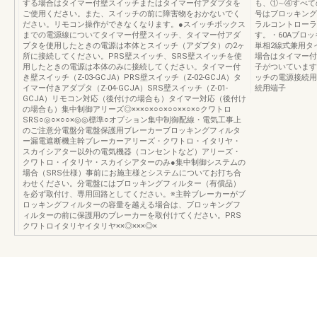
する場合はタイマー付壁スイッチまたはタイマー付アダプタを
も、①∼④すべて
ご使用ください。また、スイッチの前に障害物をおかないでく
号はブロッキング
ださい。リモコン操作ができなくなります。●スイッチボックス
ラルコントローラ
までの電源線についてタイマー付壁スイッチ、タイマー付アダ
す。・60Aブロッ
プタを使用したときの電源は本体とスイッチ（アダプタ）の2ヶ
単相2線式兼用タ
所に接続してください。PRS壁スイッチ、SRS壁スイッチを使
場合はタイマー付
用したときの電源は本体のみに接続してください。タイマー付
子がついています
き壁スイッチ（Z-03-GCJA）PRS壁スイッチ（Z-02-GCJA）タ
ッチの電源接続用
イマー付きアダプタ（Z-04-GCJA）SRS壁スイッチ（Z-01-
続用端子
GCJA）リモコン対応（後付けの場合も）タイマー対応（後付け
の場合も）集中制御アリーズ◎×××○×○○×○○××○×○クワトロ
SRS○◎○×○○×◎◎標準○オプション集中制御配線・電気工事上
のご注意分電盤分電盤保護用ブレーカーブロッキングフィルタ
ー漏電遮断機主幹ブレーカーアリーズ・クワトロ・イタリヤ・
スカイシアター以外の電気機器（コンセントなど）アリーズ・
クワトロ・イタリヤ・スカイシアターのみ●集中制御システムの
場合（SRS仕様）事前にお施主様とシステムについてお打ち合
わせください。分電盤にはブロッキングフィルター（有償品）
を必ず取付け、専用回路としてください。※主幹ブレーカーがブ
ロッキングフィルターの容量を越える場合は、ブロッキングフ
ィルターの前に保護用のブレーカーを取付けてください。PRS
クワトロイタリヤイタリヤ××◎×××◎×