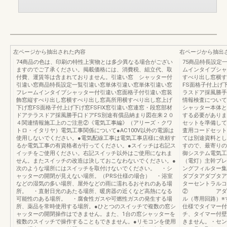
左ページから抽出された内容
右ページから抽出
74商品の色は、印刷の特性上実物とは多少異なる場合がござい
75商品特長設定
ますのでご了承ください。掲載価格には、消費税、組立代、取
ムインタイプシャ
付費、運賃等は含まれておりません。引違い窓 シャッター付
すべり出し窓横す
引違い窓商品特長設定一覧引違い窓単体引違い窓単体引違い窓
FS面格子付上げ
フレームインタイプシャッター付引違い窓面格子付引違い窓装
ラスドア採風勝手
飾窓縦すべり出し窓横すべり出し窓高所用横すべり出し窓上げ
情報検査について
下げ窓FS面格子付上げ下げ窓FSFIX窓引違い窓連窓・段窓部材
シャッター本体と
ドアテラスドア採風勝手口ドアFS別途有償品納まり図在来２０
する必要がありま
４関連情報施工上のご注意②《電気工事編》（アリーズ・クワ
セットを準備して
トロ・イタリヤ）電気工事関係について●AC100V以外の電源は
査用コードセット価
使用しないでください。●電気配線工事は電気工事店様に依頼す
ては別途資料とし
るか電気工事の有資格者が行ってください。●スイッチは右記ス
すので、最寄りの
イッチをご使用ください。右記スイッチ以外はご使用になれま
御システム電気工
せん。またスイッチの改造は決しておこなわないでください。●
（電灯）主幹ブレー
次のような場所にはスイッチを取付けないでください。 ・シ
ングフィルター集
ャッターの開閉が見えない場所。（PRS仕様の場合） ・浴室
ダプタアダプタア
などの湿気の多い場所、屋外などの雨に濡れるおそれのある場
ターセントラ
所。 ・直射日光のあたる場所、暖房器の近くなど高熱になる
② アダプタ
可能性のある場所。 ・腐食性ガスや可燃性ガスの発生する場
ル（専用回路）※
所、薬品を常時使用する場所。●ひとつのスイッチで複数の窓シ
仕様でタイマー付
ャッターの開閉操作はできません。また、1台の窓シャッターを
チ、タイマー付壁
複数のスイッチで操作することもできません。●リモコンを使用
きません。・セン