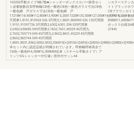
165256手動タイプ4枚7枚■シャッターボックスカバー静音セッ
ンカラーステンカ
ト必要枚数目安呼称幅CB色一般色CB色一般色ガラス寸法CB色
イトブラックホワ
一般色網 戸ガラス寸法CB色一般色網 戸
CBブラウンガイ
17218¥118,400¥112,800¥13,900¥13,20017220¥133,300¥127,000¥14,900¥14,2001811
ピアブラックセピ
尺間東1,8101,810924.526.3尺間九1,8601,860949.526.125尺間西
8388011,6858
1,9151,91597726.3尺間西2,6302,6301,334.529尺間東
ボックス仕様264
2,6302,630685.549尺間東2,7652,7651,40229.45尺間九
27445
2,7652,765719.549.45尺間九2,8652,8651,45229.45尺間西
2,8652,865744.549.45尺間西
1,8001,8031,8362,0002,0032,036810(×2)810(×2)855(×2)855(×2)880(×2)880(×2)908(×
本セット内に認定証紙が同梱されています。呼称幅呼称高全て
CB色一般色¥14,300¥16,300MM在来（スチール手動タイプ）ア
リッツSGシャッター付引違い窓外付サッシ44