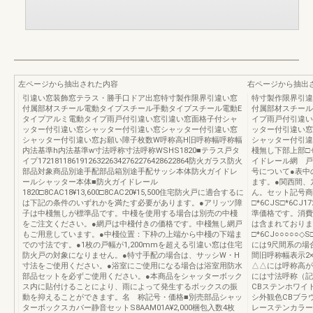
左ページから抽出された内容
右ページから抽出
引違い窓装飾窓テラス・勝手口ドア出窓特寸製作限界引違い窓
特寸製作限界引違
付属部材スチール電動タイプスチール手動タイプスチール電動E
付属部材スチール
タイプアルミ電動タイプ雨戸付引違い窓引違い窓面格子付シャ
イプ雨戸付引違い
ッター付引違い窓シャッター付引違い窓シャッター付引違い窓
ッター付引違い窓
シャッター付引違い窓お願い障子枚数W呼称高H旧呼称幅呼称幅
シャッター付引違
内法基準h内法基準w寸法呼称寸法呼称WSHS1820■テラス戸タ
棧無し下部上部□
イプ172181186191263226342762276428622864防火ガラス防火
イドレール網 戸
部品対象商品別途手配部品箱別途手配サッシ本体防火ガイドレ
号について●表中
ールシャッター本体■防火ガイドレール
ます。●関西間、
1820□8CAC18¥13,600□8CAC20¥15,500住宅防火戸に適合するに
ん。セット記号商
は下記の条件のいずれかを満たす必要があります。●アリッツ障
□*6CJS□*6C
子は中棧無しが標準品です。中棧を使用する場合は別売の中棧
準価格です。消費
をご注文ください。●網戸は中棧付きの価格です。中棧無し網戸
は含まれておりま
もご用意しています。●中棧位置：下枠の上端から中棧の下端ま
□*6CJ○○○○○◇S
での寸法です。●1枚の戸幅が1,200mmを超える引違い窓は住宅
には9尺間系の場
防火戸の対象になりません。●特寸手配の場合は、サッシW・H
間旧呼称幅表示2
寸法をご使用ください。●浴室にご使用になる場合は浴室用防水
△△には呼称高が
部品セットを必ずご使用ください。●本商品をシャッターボック
には寸法呼称（記
ス内に貼付けることにより、雨によって発生するボックスの振
CBステンホワイ
動を抑えることができます。名 称記号・価格■別売部品シャッ
シ外観色CBブラ
ターボックスカバー静音セットS8AAM01A¥2,000梱包入数4枚
レーステンカラー