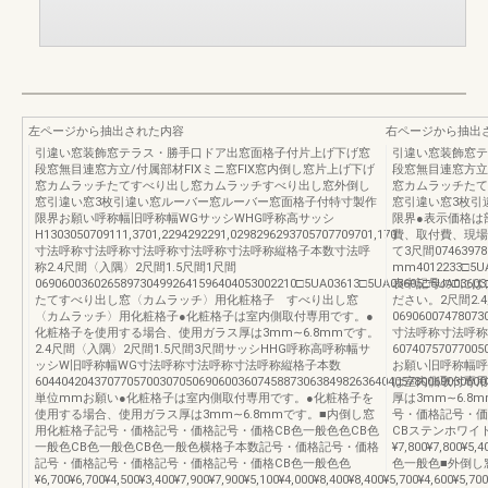
左ページから抽出された内容
右ページから抽出
引違い窓装飾窓テラス・勝手口ドア出窓面格子付片上げ下げ窓
引違い窓装飾窓テ
段窓無目連窓方立/付属部材FIXミニ窓FIX窓内倒し窓片上げ下げ
段窓無目連窓方立/
窓カムラッチたてすべり出し窓カムラッチすべり出し窓外倒し
窓カムラッチたて
窓引違い窓3枚引違い窓ルーバー窓ルーバー窓面格子付特寸製作
窓引違い窓3枚引
限界お願い呼称幅旧呼称幅WGサッシWHG呼称高サッシ
限界●表示価格は
H1303050709111,3701,2294292291,0298296293705707709701,170
費、取付費、現場
寸法呼称寸法呼称寸法呼称寸法呼称寸法呼称縦格子本数寸法呼
て3尺間0746397
称2.4尺間〈入隅〉2尺間1.5尺間1尺間
mm4012233□5UA0
0690600360265897304992641596404053002210□5UA03613□5UA03605□5UA03603□5
表中記号の□には
たてすべり出し窓〈カムラッチ〉用化粧格子 すべり出し窓
ださい。2尺間2
〈カムラッチ〉用化粧格子●化粧格子は室内側取付専用です。●
06906007478073
化粧格子を使用する場合、使用ガラス厚は3mm∼6.8mmです。
寸法呼称寸法呼称
2.4尺間〈入隅〉2尺間1.5尺間3尺間サッシHHG呼称高呼称幅サ
60740757077005
ッシW旧呼称幅WG寸法呼称寸法呼称寸法呼称縦格子本数
お願い旧呼称幅呼
604404204370770570030705069060036074588730638498263640405780069030600
は室内側取付専用
単位mmお願い●化粧格子は室内側取付専用です。●化粧格子を
厚は3mm∼6.8
使用する場合、使用ガラス厚は3mm∼6.8mmです。■内倒し窓
号・価格記号・価
用化粧格子記号・価格記号・価格記号・価格CB色一般色色CB色
CBステンホワイ
一般色CB色一般色CB色一般色横格子本数記号・価格記号・価格
¥7,800¥7,800¥5,4
記号・価格記号・価格記号・価格記号・価格CB色一般色色
色一般色■外倒し
¥6,700¥6,700¥4,500¥3,400¥7,900¥7,900¥5,100¥4,000¥8,400¥8,400¥5,700¥4,600¥5,70