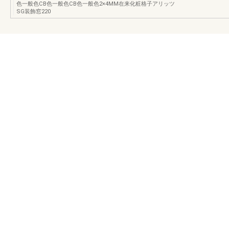
色一般色CB色一般色CB色一般色2×4MM在来化粧格子アリッツ
SG装飾窓220