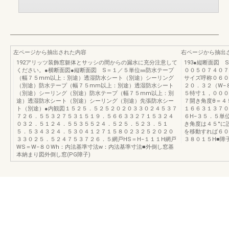
左ページから抽出された内容
右ページから抽出
192アリッツ装飾窓躯体とサッシの間からの漏水に充分注意して
193●縦断面図
ください。●横断面図●縦断面図 S＝１／５単位㎜防水テープ
００５０７４０７
（幅７５mm以上：別途）透湿防水シート（別途）シーリング
サイズ呼称０６０
（別途）防水テープ（幅７５mm以上：別途）透湿防水シート
２０．３２（W−
（別途）シーリング（別途）防水テープ（幅７５mm以上：別
５特寸１，０００
途）透湿防水シート（別途）シーリング（別途）先張防水シー
７開き角度θ＝４
ト（別途）●内観図１５２５．５２５２０２０３３０２４５３７
１６６３１３７０
７２６．５５３２７５３１５１９．５６６３３２７１５３２４
６H−３５．５単
０３２．５１２４．５５３５５２４．５２５．５２３．５１
き角度は４５°に
５．５３４３２４．５３０４１２７１５８０２３２５２０２０
を移動すれば６０
３３０２５．５２４７５３７２６．５網戸HS＝H−１１１H網戸
３８０１５H■障
WS＝W−８０Wh：内法基準寸法w：内法基準寸法■外倒し窓基
本納まり図外倒し窓(PG障子)