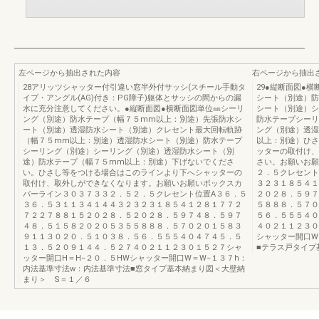
左ページから抽出された内容
右ページから抽出
28アリッツシャッター付引違い窓半外付サッシ(スチール手動タ
29●縦断面図●
イプ・アングル(AG)付き：PG障子)躯体とサッシの間からの漏
シート（別途）防
水に充分注意してください。●縦断面図●横断面図単位㎜シーリ
シート（別途）シ
ング（別途）防水テープ（幅７５mm以上：別途）先張防水シ
防水テープシーリ
ート（別途）透湿防水シート（別途）クレセント最大回転軌跡
ング（別途）透湿
（幅７５mm以上：別途）透湿防水シート（別途）防水テープ
以上：別途）ひさ
シーリング（別途）シーリング（別途）透湿防水シート（別
ッターの取付け、
途）防水テープ（幅７５mm以上：別途）下げないでくださ
さい。お願いお願
い。ひさし等をつける場合はこのラインより下へシャッターの
２．５クレセント
取付け、取外しができなくなります。お願いお願いボックスカ
３２３１８５４１
バーライン３０３７３３２．５２．５クレセント位置A３６．５
２０２８．５９７
３６．５３１１３４１４４３２３２３１８５４１２８１７７２
５８８８．５７０
７２２７８８１５２０２８．５２０２８．５９７４８．５９７
５６．５５５４０
４８．５１５８２０２０５３５５８８８．５７０２０１５８３
４０２１１２３０
９１１３０２０．５１０３８．５６．５５５４０４７４５．５
シャッター開口W
１３．５２０９１４４．５２７４０２１１２３０１５２７シャ
■テラス戸タイプ
ッター開口H＝H−２０．５HWシャッター開口W＝W−１３７h：
内法基準寸法w：内法基準寸法■窓タイプ基本納まり図＜大壁納
まり＞ S＝１／６