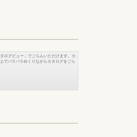
タログビュー」でごらんいただけます。カ
b上でパラパラめくりながらカタログをごら