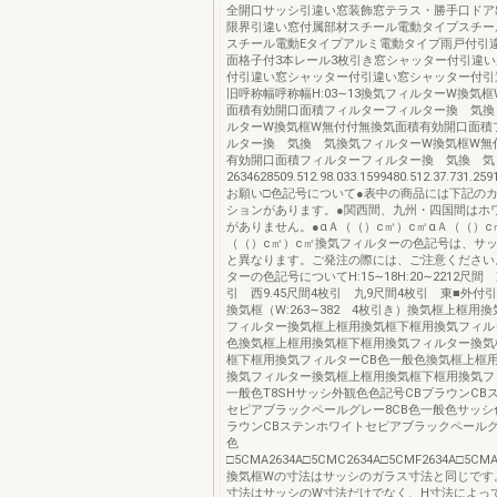
全開口サッシ引違い窓装飾窓テラス・勝手口ドア
限界引違い窓付属部材スチール電動タイプスチー
スチール電動Eタイプアルミ電動タイプ雨戸付引
面格子付3本レール3枚引き窓シャッター付引違
付引違い窓シャッター付引違い窓シャッター付引
旧呼称幅呼称幅H:03∼13換気フィルターW換気
面積有効開口面積フィルターフィルター換 気換
ルターW換気框W無付付無換気面積有効開口面積
ルター換 気換 気換気フィルターW換気框W無
有効開口面積フィルターフィルター換 気換 気
2634628509.512.98.033.1599480.512.37.731.2591
お願い□色記号について●表中の商品には下記の
ションがあります。●関西間、九州・四国間はホ
がありません。●αＡ（（）c㎡）c㎡αＡ（（）c
（（）c㎡）c㎡換気フィルターの色記号は、サ
と異なります。ご発注の際には、ご注意ください
ターの色記号についてH:15∼18H:20∼2212尺間 
引 西9.45尺間4枚引 九9尺間4枚引 東■外付
換気框（W:263∼382 4枚引き）換気框上框用
フィルター換気框上框用換気框下框用換気フィル
色換気框上框用換気框下框用換気フィルター換気
框下框用換気フィルターCB色一般色換気框上框
換気フィルター換気框上框用換気框下框用換気フ
一般色T8SHサッシ外観色色記号CBブラウンCB
セピアブラックペールグレー8CB色一般色サッシ色
ラウンCBステンホワイトセピアブラックペールグ
色
□5CMA2634A□5CMC2634A□5CMF2634A□5CMA263
換気框Wの寸法はサッシのガラス寸法と同じです
寸法はサッシのW寸法だけでなく、H寸法によっ