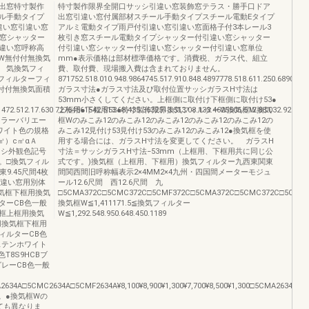
出窓特寸製作
特寸製作限界全開口サッシ引違い窓装飾窓テラス・勝手口ドア
ル手動タイプ
出窓引違い窓付属部材スチール手動タイプスチール電動Eタイプ
違い窓引違い窓
アルミ電動タイプ雨戸付引違い窓引違い窓面格子付3本レール3
い窓シャッター
枚引き窓スチール電動タイプシャッター付引違い窓シャッター
違い窓呼称高
付引違い窓シャッター付引違い窓シャッター付引違い窓単位
框W無付付無換気
mm●表示価格は部材標準価格です。消費税、ガラス代、組立
 気換気フィ
費、取付費、現場搬入費は含まれておりません。
フィルターフィ
871752.518.010.948.9864745.517.910.848.4897778.518.611.250.6890771
付付無換気面積
ガラス寸法●ガラス寸法及び取付位置サッシガラスH寸法は
53mm小さくしてください。上框側に取付け下框側に取付け53●
472.512.17.630.72764661542.513.68.435.3632513.513.08.133.4625506.512.88.032.928646
上框用●下框用53●特寸製作限界換気フィルターW換気框W換気
カラーバリエー
框Wのみこみ12のみこみ12のみこみ12のみこみ12のみこみ12の
ワイト色の規格
みこみ12見付け53見付け53のみこみ12のみこみ12●換気框を使
㎡）c㎡αＡ
用する場合には、ガラスH寸法を変更してください。 ガラスH
ッシ外観色記号
寸法＝サッシガラスH寸法−53mm（上框用、下框用共に同じ公
。□換気フィル
式です。)換気框（上框用、下框用）換気フィルター九西東関東
東9.45尺間4枚
間関西間旧呼称幅表示2×4MM2×4九州・四国間メーターモジュ
引違い窓用別体
ール12.6尺間 西12.6尺間 九
換気框下框用換気
□5CMA372C□5CMC372C□5CMF372C□5CMA372C□5CMC372C□5CMF372C¥1
ターCB色一般
換気框W≦1,411171.5≦換気フィルター
框上框用換気
W≦1,292.548.950.648.450.1189
用換気框下框用
ィルターCB色
ステンホワイト
T8S9HCBブ
レーCB色一般
4A□5CMC2634A□5CMF2634A¥8,100¥8,900¥1,300¥7,700¥8,500¥1,300□5CMA2634C□5C
。●換気框Wの
ても異なりま