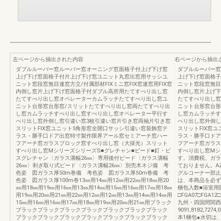
左ページから抽出された内容
右ページから抽出
ダブルルーバー窓ルーバー窓オーニング窓面格子付上げ下げ窓
ダブルルーバー窓
上げ下げ窓面格子付片上げ下げ窓ユニット丸窓出窓用サッシユ
上げ下げ窓面格子
ニット窓段窓無目連窓方立/付属部材FIXミニ窓FIX窓連窓用FIX窓
ニット窓段窓無目連
内倒し窓片上げ下げ窓面格子付ダブル高所用たてすべり出し窓
内倒し窓片上げ下
たてすべり出し窓オペレーターカムラッチたてすべり出し窓ユ
たてすべり出し窓
ニット台形窓台形窓/スリットたてすべり出し窓両たてすべり出
ニット台形窓台形
し窓カムラッチすべり出し窓すべり出し窓オペレーター平行す
し窓カムラッチす
べり出し窓外倒し窓引違い窓3枚引違い窓片引き窓両袖片引き窓
べり出し窓外倒し
スリットFIX窓ユニット5角形窓全開口サッシ引違い窓装飾窓テ
スリットFIX窓
ラス・勝手口ドア出窓特寸製作限界アール窓セミアーチ窓ハー
ラス・勝手口ドア
フアーチ窓ガラスブロック窓すべり出し窓（大採光）スリット
フアーチ窓ガラス
すべり出し窓MシリーズシリーズS■グレチャン■ビード■釘・ビ
すべり出し窓Mシ
スグレチャン〈ガラス溝幅26㎜〉専用後付ビード〈ガラス溝幅
す。消費税、ガラ
26㎜〉剥ぎ取り式ビード〈ガラス溝幅26㎜〉別売木ネジ備 考
ておりません。AZA
色姿 図ガラス厚50m巻備 考色姿 図ガラス厚50m巻備 考
グルコーナー部止
色姿 図ガラス厚100m巻13㎜用14㎜用12㎜用22㎜用18㎜用20
は、本商品を必ず
㎜用18㎜用19㎜用16㎜用13㎜用14㎜用15㎜用16㎜用17㎜用18㎜
梱包入数■浴室用
用19㎜用20㎜用21㎜用22㎜用12㎜用12㎜用13㎜用14㎜用14㎜用
□FGA07□FGA12□
15㎜用16㎜用16㎜用17㎜用18㎜用19㎜用20㎜用21㎜用ブラック
九州・四国間関西
ブラックブラックブラックブラックブラックブラックブラック
9091,8182,7274,
ブラックブラックブラックブラックブラックブラックブラック
本1梱包●水切は