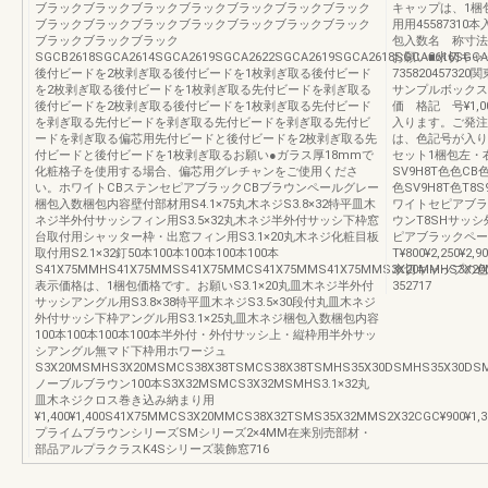
ブラックブラックブラックブラックブラックブラックブラック
キャップは、1梱
ブラックブラックブラックブラックブラックブラックブラック
用用4558731
ブラックブラックブラック
包入数名 称寸法
SGCB2618SGCA2614SGCA2619SGCA2622SGCA2619SGCA2618SGCA2616SG
お願い■水切キャッ
後付ビードを2枚剥ぎ取る後付ビードを1枚剥ぎ取る後付ビード
7358204573
を2枚剥ぎ取る後付ビードを1枚剥ぎ取る先付ビードを剥ぎ取る
サンプルボックス
後付ビードを2枚剥ぎ取る後付ビードを1枚剥ぎ取る先付ビード
価 格記 号¥1,0
を剥ぎ取る先付ビードを剥ぎ取る先付ビードを剥ぎ取る先付ビ
入ります。ご発注
ードを剥ぎ取る偏芯用先付ビードと後付ビードを2枚剥ぎ取る先
は、色記号が入り
付ビードと後付ビードを1枚剥ぎ取るお願い●ガラス厚18mmで
セット1梱包左・
化粧格子を使用する場合、偏芯用グレチャンをご使用くださ
SV9H8T色色CB
い。ホワイトCBステンセピアブラックCBブラウンペールグレー
色SV9H8T色T
梱包入数梱包内容壁付部材用S4.1×75丸木ネジS3.8×32特平皿木
ワイトセピアブラ
ネジ半外付サッシフィン用S3.5×32丸木ネジ半外付サッシ下枠窓
ウンT8SHサッ
台取付用シャッター枠・出窓フィン用S3.1×20丸木ネジ化粧目板
ピアブラックペー
取付用S2.1×32釘50本100本100本100本100本
T¥800¥2,250¥2,90
S41X75MMHS41X75MMSS41X75MMCS41X75MMS41X75MMS3X20MMHS3X20MMSS3X2
水切キャップの色
表示価格は、1梱包価格です。お願いS3.1×20丸皿木ネジ半外付
352717
サッシアングル用S3.8×38特平皿木ネジS3.5×30段付丸皿木ネジ
外付サッシ下枠アングル用S3.1×25丸皿木ネジ梱包入数梱包内容
100本100本100本100本半外付・外付サッシ上・縦枠用半外サッ
シアングル無マド下枠用ホワージュ
S3X20MSMHS3X20MSMCS38X38TSMCS38X38TSMHS35X30DSMHS35X30DSMCS3X2
ノーブルブラウン100本S3X32MSMCS3X32MSMHS3.1×32丸
皿木ネジクロス巻き込み納まり用
¥1,400¥1,400S41X75MMCS3X20MMCS38X32TSMS35X32MMS2X32CGC¥900¥1,300¥
プライムブラウンシリーズSMシリーズ2×4MM在来別売部材・
部品アルプラクラスK4Sシリーズ装飾窓716