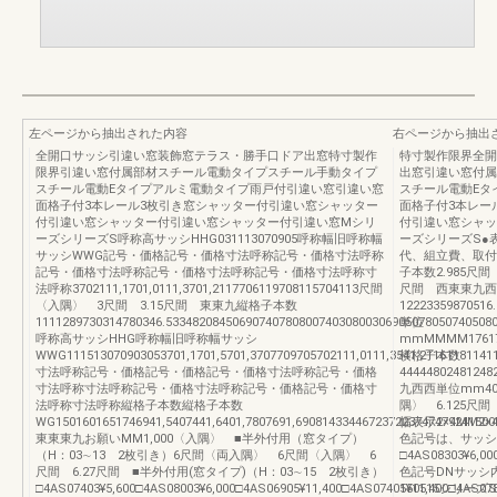
左ページから抽出された内容
右ページから抽出
全開口サッシ引違い窓装飾窓テラス・勝手口ドア出窓特寸製作
特寸製作限界全開
限界引違い窓付属部材スチール電動タイプスチール手動タイプ
出窓引違い窓付属
スチール電動Eタイプアルミ電動タイプ雨戸付引違い窓引違い窓
スチール電動Eタ
面格子付3本レール3枚引き窓シャッター付引違い窓シャッター
面格子付3本レー
付引違い窓シャッター付引違い窓シャッター付引違い窓Mシリ
付引違い窓シャッ
ーズシリーズS呼称高サッシHHG031113070905呼称幅旧呼称幅
ーズシリーズS●
サッシWWG記号・価格記号・価格寸法呼称記号・価格寸法呼称
代、組立費、取付
記号・価格寸法呼称記号・価格寸法呼称記号・価格寸法呼称寸
子本数2.985尺間
法呼称3702111,1701,0111,3701,2117706119708115704113尺間
尺間 西東東九西
〈入隅〉 3尺間 3.15尺間 東東九縦格子本数
12223359870516
1111289730314780346.5334820845069074078080074030800306905078050740508
単位
呼称高サッシHHG呼称幅旧呼称幅サッシ
mmMMMM17617818
WWG111513070903053701,1701,5701,3707709705702111,0111,3541,21161181141
横格子本数
寸法呼称記号・価格記号・価格記号・価格寸法呼称記号・価格
44444802481248
寸法呼称寸法呼称記号・価格寸法呼称記号・価格記号・価格寸
九西西単位mm401
法呼称寸法呼称縦格子本数縦格子本数
隅〉 6.125尺
WG1501601651746941,5407441,6401,7807691,69081433446723722374747924150
幅表示2×4MM
東東東九お願いMM1,000〈入隅〉 ■半外付用（窓タイプ）
色記号は、サッシ
（H：03∼13 2枚引き）6尺間〈両入隅〉 6尺間〈入隅〉 6
□4AS08303¥6,00
尺間 6.27尺間 ■半外付用(窓タイプ)（H：03∼15 2枚引き）
色記号DNサッシ
□4AS07403¥5,600□4AS08003¥6,000□4AS06905¥11,400□4AS07405¥11,400□4AS078
150515シリー