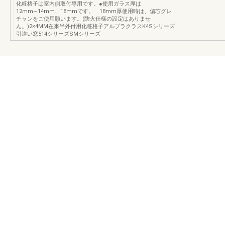
化粧格子は室内側取付専用です。●使用ガラス厚は
12mm∼14mm、18mmです。 18mm厚使用時は、偏芯グレ
チャンをご使用願います。(防火仕様の設定はありませ
ん。)2×4MM在来半外付用化粧格子アルプラクラスK4Sシリーズ
引違い窓514シリーズSMシリーズ